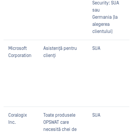
Security: SUA
sau
Germania (la
alegerea
clientului)
Microsoft
Asistență pentru
SUA
M
Corporation
clienți
d
M
O
BI
p
i
s
Coralogix
Toate produsele
SUA
C
Inc.
OPSWAT care
i
necesită chei de
p