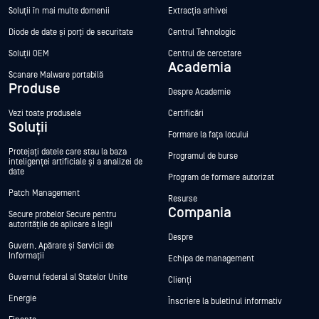
Soluții în mai multe domenii
Extracția arhivei
Diode de date și porți de securitate
Centrul Tehnologic
Soluții OEM
Centrul de cercetare
Academia
Scanare Malware portabilă
Produse
Despre Academie
Vezi toate produsele
Certificări
Soluții
Formare la fața locului
Protejați datele care stau la baza
Programul de burse
inteligenței artificiale și a analizei de
date
Program de formare autorizat
Patch Management
Resurse
Compania
Secure probelor Secure pentru
autoritățile de aplicare a legii
Despre
Guvern, Apărare și Servicii de
Informații
Echipa de management
Guvernul federal al Statelor Unite
Clienți
Energie
Înscriere la buletinul informativ