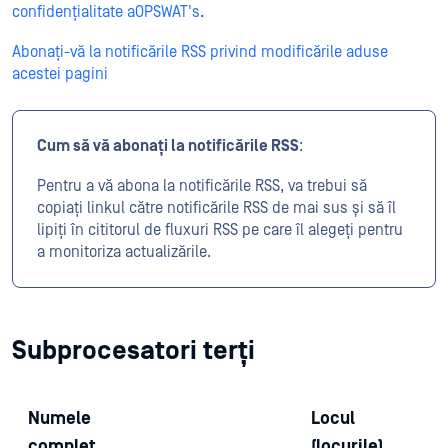
confidențialitate aOPSWAT's
.
Abonați-vă la notificările RSS privind modificările aduse
acestei pagini
Cum să vă abonați la notificările RSS
:
Pentru a vă abona la notificările RSS, va trebui să
copiați linkul către notificările RSS de mai sus și să îl
lipiți în cititorul de fluxuri RSS pe care îl alegeți pentru
a monitoriza actualizările.
Subprocesatori terți
Numele
Locul
complet
(locurile)