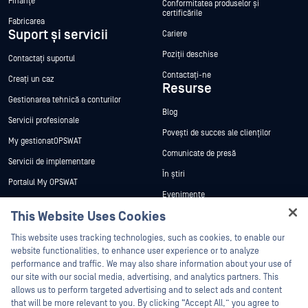
Finanțe
Conformitatea produselor și
certificările
Fabricarea
Suport și servicii
Cariere
Poziții deschise
Contactați suportul
Contactați-ne
Creați un caz
Resurse
Gestionarea tehnică a conturilor
Blog
Servicii profesionale
Povești de succes ale clienților
My gestionatOPSWAT
Comunicate de presă
Servicii de implementare
În știri
Portalul My OPSWAT
Evenimente
Documentație tehnică
This Website Uses Cookies
Webinare
Formare
Hey there!
Fișe de date
This website uses tracking technologies, such as cookies, to enable our
Programul de gestionare a
I'm Ozzy, your OPSWAT virtual assistant.
website functionalities, to enhance user experience or to analyze
vulnerabilităților
Cărți albe
How can I help you secure what's critical
performance and traffic. We may also share information about your use of
Parteneri
today?
our site with our social media, advertising, and analytics partners. This
Instrumente gratuite
allows us to perform targeted advertising and to select ads and content
Certificare
that will be more relevant to you. By clicking “Accept All,” you agree to