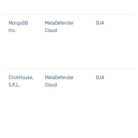
so
MongoDB
MetaDefender
SUA
M
Inc.
Cloud
s
c
u
s
M
ClickHouse,
MetaDefender
SUA
C
S.R.L.
Cloud
p
p
a
s
u
d
s
M