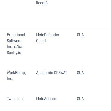
licență
j
n
l
s
Functional
MetaDefender
SUA
S
Software
Cloud
g
Inc. d/b/a
M
Sentry.io
t
p
WorkRamp,
Academia OPSWAT
SUA
W
Inc.
p
A
Twilio Inc.
MetaAccess
SUA
T
a
p