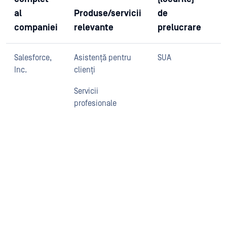
al
Produse/servicii
de
A
companiei
relevante
prelucrare
p
Salesforce,
Asistență pentru
SUA
Inc.
clienți
Servicii
profesionale