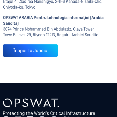
Etajul 4, Clădirea Morishigyo, 2-11-6 Kanada-Nishiki-cho,
Chiyoda-ku, Tokyo
OPSWAT ARABIA Pentru tehnologia informației (Arabia
Saudită)
3074 Prince Mohammed Bin Abdulaziz, Olaya Tower,
Towe B Level 29, Riyadh 12213, Regatul Arabiei Saudite
Înapoi La Juridic