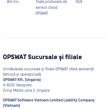
Wiz Inc.
Toate produsele de
SUA
W
servicii cloud
c
OPSWAT
p
i
c
c
OPSWAT Sucursale și filiale
Următoarele sucursale și filiale OPSWAT oferă asistență
tehnică și operațională:
OPSWAT Kft. (Ungaria)
H-8200 Veszprém
Zrínyi Miklós utca 3. Ungaria
OPSWAT Software Vietnam Limited Liability Company
(Vietnam)