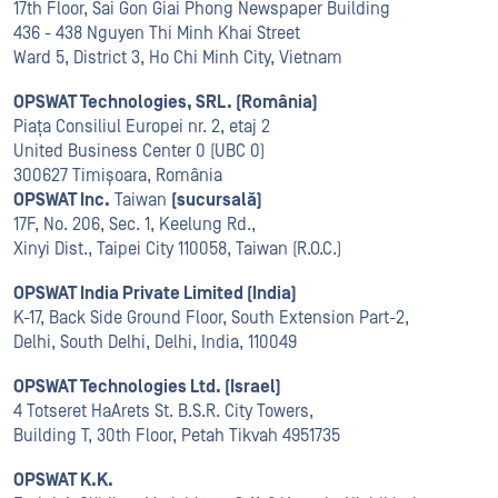
17th Floor, Sai Gon Giai Phong Newspaper Building
436 - 438 Nguyen Thi Minh Khai Street
Ward 5, District 3, Ho Chi Minh City, Vietnam
OPSWAT Technologies, SRL. (România)
Piața Consiliul Europei nr. 2, etaj 2
United Business Center 0 (UBC 0)
300627 Timișoara, România
OPSWAT Inc.
Taiwan
(sucursală)
17F, No. 206, Sec. 1, Keelung Rd.,
Xinyi Dist., Taipei City 110058, Taiwan (R.O.C.)
OPSWAT India Private Limited (India)
K-17, Back Side Ground Floor, South Extension Part-2,
Delhi, South Delhi, Delhi, India, 110049
OPSWAT Technologies Ltd. (Israel)
4 Totseret HaArets St. B.S.R. City Towers,
Building T, 30th Floor, Petah Tikvah 4951735
OPSWAT K.K.