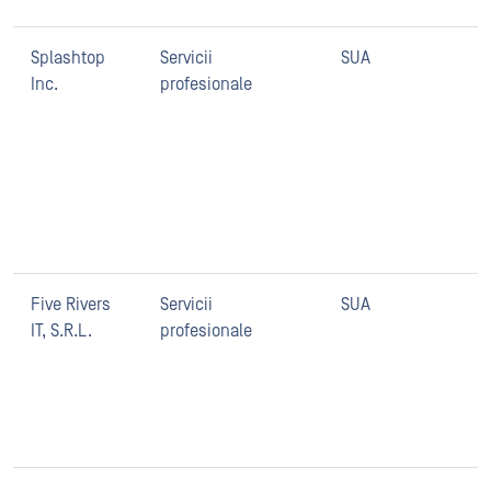
Splashtop
Servicii
SUA
O
Inc.
profesionale
S
c
t
s
s
c
c
Five Rivers
Servicii
SUA
F
IT, S.R.L.
profesionale
d
e
c
O
c