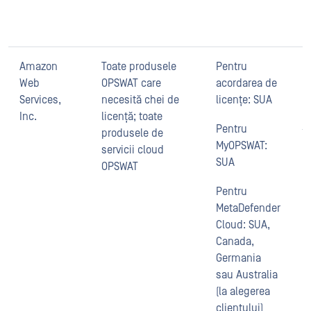
O
i
Amazon
Toate produsele
Pentru
A
Web
OPSWAT care
acordarea de
g
Services,
necesită chei de
licențe: SUA
ut
Inc.
licență; toate
a
Pentru
produsele de
î
MyOPSWAT:
servicii cloud
SUA
A
OPSWAT
a
Pentru
d
MetaDefender
g
Cloud: SUA,
s
Canada,
Germania
sau Australia
(la alegerea
clientului)