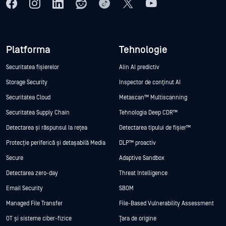
Platforma
Tehnologie
Securitatea fișierelor
Alin AI predictiv
Storage Security
Inspector de conținut AI
Securitatea Cloud
Metascan™ Multiscanning
Securitatea Supply Chain
Tehnologia Deep CDR™
Detectarea și răspunsul la rețea
Detectarea tipului de fișier™
Protecție periferică și detașabilă Media
DLP™ proactiv
Secure
Adaptive Sandbox
Detectarea zero-day
Threat Intelligence
Email Security
SBOM
Managed File Transfer
File-Based Vulnerability Assessment
OT și sisteme ciber-fizice
Țara de origine