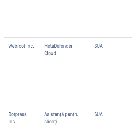
m
a
a
s
Webroot Inc.
MetaDefender
SUA
W
Cloud
m
O
a
n
C
r
a
Botpress
Asistență pentru
SUA
O
Inc.
clienți
p
c