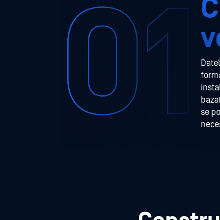
C
v
Datel
forma
insta
bazat
se po
neces