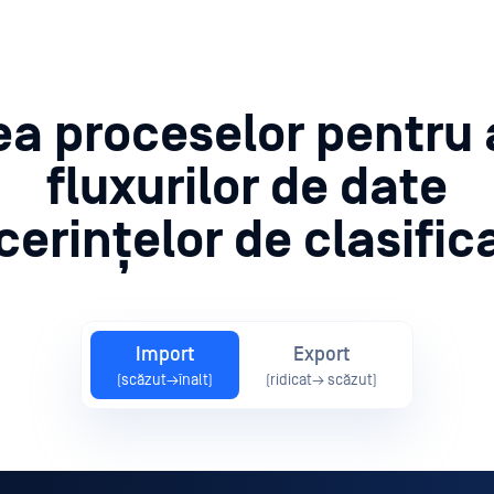
 proceselor pentru a
fluxurilor de date
 cerințelor de clasific
Import
Export
(scăzut→înalt)
(ridicat→ scăzut)