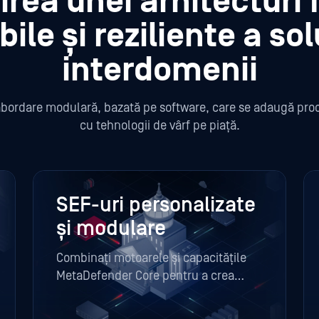
rea unei arhitecturi f
ile și reziliente a sol
interdomenii
bordare modulară, bazată pe software, care se adaugă proc
cu tehnologii de vârf pe piață.
SEF-uri personalizate
și modulare
Combinați motoarele și capacitățile
MetaDefender Core pentru a crea
soluții flexibile, definite de software,
pentru mai multe domenii.