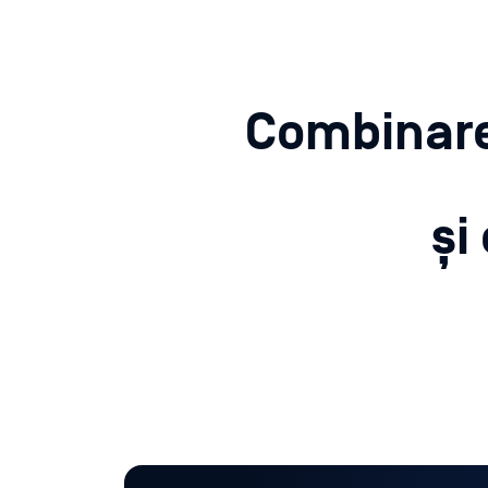
Combinarea
și