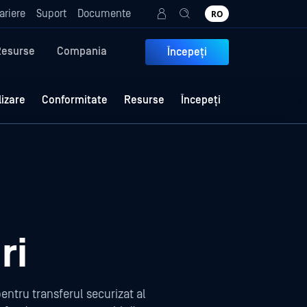
ariere
Suport
Documente
RO
Resurse
Compania
Începeți
lizare
Conformitate
Resurse
Începeți
ri
entru transferul securizat al