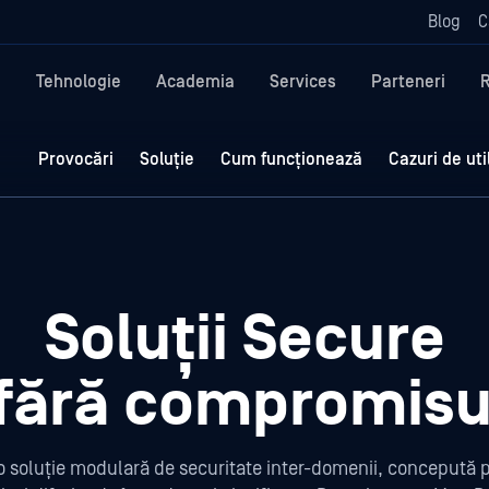
Blog
C
a
Tehnologie
Academia
Services
Parteneri
Provocări
Soluție
Cum funcționează
Cazuri de uti
Soluții Secure
 fără compromisu
o soluție modulară de securitate inter-domenii, concepută p