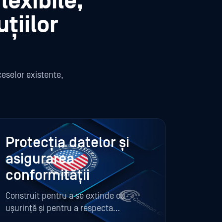
lexibile,
uțiilor
eselor existente,
Protecția datelor și
asigurarea
conformității
Construit pentru a se extinde cu
ușurință și pentru a respecta
standarde stricte de conformitate.