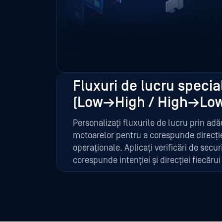
creați piste de audit pentru exporturi
cu Proactive DLP.
Fluxuri de lucru specia
(Low→High / High→Lo
Personalizați fluxurile de lucru prin ad
motoarelor pentru a corespunde direcției
operaționale. Aplicați verificări de secur
corespunde intenției și direcției fiecărui