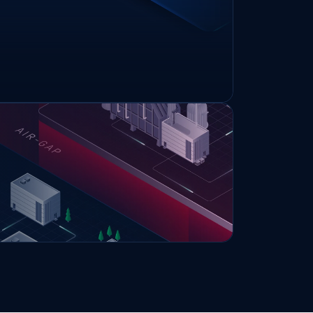
Împiedică scurgerea datelor sensibile
în timpul exporturilor și permite
responsabilizarea eliberării.