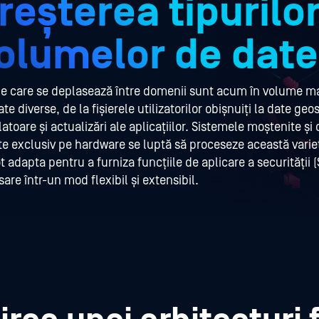
reșterea tipurilor
olumelor de date
e care se deplasează între domenii sunt acum în volume mar
te diverse, de la fișierele utilizatorilor obișnuiți la date geo
latoare și actualizări ale aplicațiilor. Sistemele moștenite și 
e exclusiv pe hardware se luptă să proceseze această variet
t adapta pentru a furniza funcțiile de aplicare a securității 
are într-un mod flexibil și extensibil.