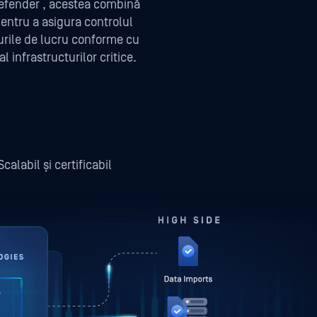
aDefender , acestea combină
pentru a asigura controlul
uxurile de lucru conforme cu
l infrastructurilor critice.
Scalabil și certificabil