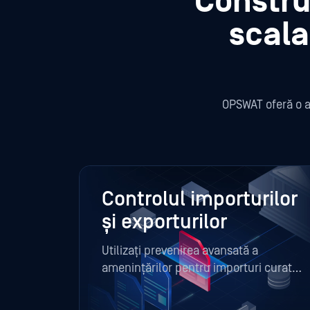
Construi
scalab
OPSWAT oferă o a
Controlul importurilor
și exporturilor
Utilizați prevenirea avansată a
amenințărilor pentru importuri curate
(Multiscanning, Deep CDR™
Technology, Adaptive Sandbox) și