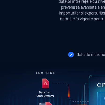
datelor între rețele cu ni
prevenirea avansată a ame
importurilor și exporturilo
normele în vigoare pentru m
Gata de misiune