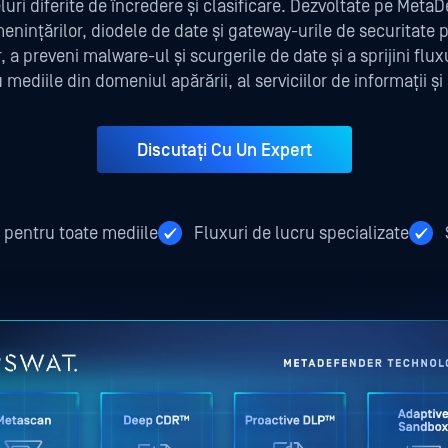
veluri diferite de încredere și clasificare. Dezvoltate pe Met
nințărilor, diodele de date și gateway-urile de securitate 
r, a preveni malware-ul și scurgerile de date și a sprijini fl
ediile din domeniul apărării, al serviciilor de informații și a
Discutați Cu Un Expert
 pentru toate mediile
Fluxuri de lucru specializate