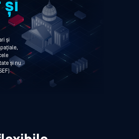
 și
i și
spațiale,
cele
ate și nu
(SEF)