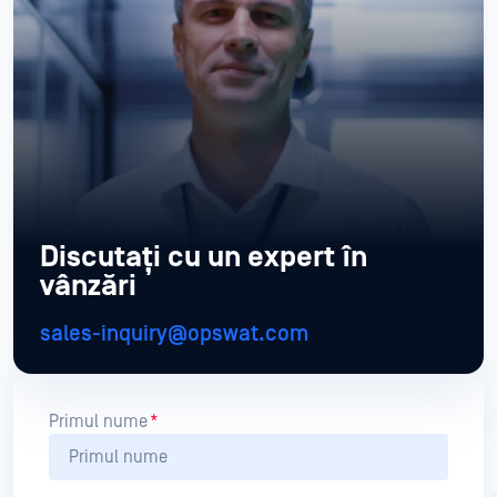
Discutați cu un expert în
vânzări
sales-inquiry@opswat.com
Primul nume
*