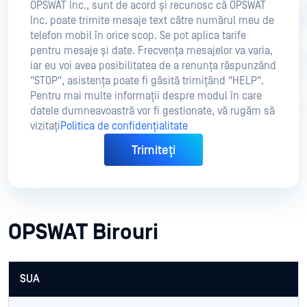
OPSWAT Inc., sunt de acord și recunosc că OPSWAT
Inc. poate trimite mesaje text către numărul meu de
telefon mobil în orice scop. Se pot aplica tarife
pentru mesaje și date. Frecvența mesajelor va varia,
iar eu voi avea posibilitatea de a renunța răspunzând
"STOP", asistența poate fi găsită trimițând "HELP".
Pentru mai multe informații despre modul în care
datele dumneavoastră vor fi gestionate, vă rugăm să
vizitați
Politica de confidențialitate
OPSWAT Birouri
SUA