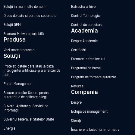
Soluții în mai multe domenii
Extracția arhivei
Diode de date și porți de securitate
Centrul Tehnologic
Soluții OEM
Centrul de cercetare
Academia
Scanare Malware portabilă
Produse
Despre Academie
Vezi toate produsele
Certificări
Soluții
Formare la fața locului
Protejați datele care stau la baza
Programul de burse
inteligenței artificiale și a analizei de
date
Program de formare autorizat
Patch Management
Resurse
Compania
Secure probelor Secure pentru
autoritățile de aplicare a legii
Despre
Guvern, Apărare și Servicii de
Informații
Echipa de management
Guvernul federal al Statelor Unite
Clienți
Energie
Înscriere la buletinul informativ