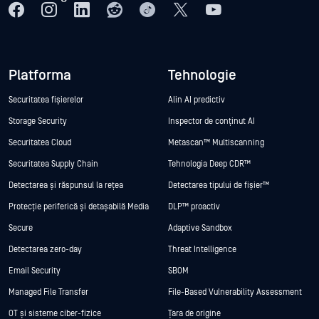
Platforma
Tehnologie
Securitatea fișierelor
Alin AI predictiv
Storage Security
Inspector de conținut AI
Securitatea Cloud
Metascan™ Multiscanning
Securitatea Supply Chain
Tehnologia Deep CDR™
Detectarea și răspunsul la rețea
Detectarea tipului de fișier™
Protecție periferică și detașabilă Media
DLP™ proactiv
Secure
Adaptive Sandbox
Detectarea zero-day
Threat Intelligence
Email Security
SBOM
Managed File Transfer
File-Based Vulnerability Assessment
OT și sisteme ciber-fizice
Țara de origine