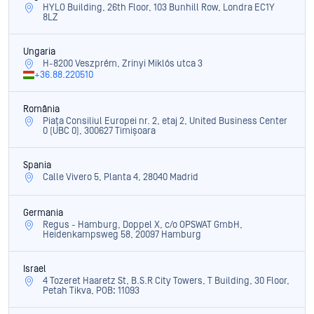
HYLO Building, 26th Floor, 103 Bunhill Row, Londra EC1Y
8LZ
Ungaria
H-8200 Veszprém, Zrínyi Miklós utca 3
+36.88.220510
România
Piața Consiliul Europei nr. 2, etaj 2, United Business Center
0 (UBC 0), 300627 Timișoara
Spania
Calle Vivero 5, Planta 4, 28040 Madrid
Germania
Regus - Hamburg, Doppel X, c/o OPSWAT GmbH,
Heidenkampsweg 58, 20097 Hamburg
Israel
4 Tozeret Haaretz St, B.S.R City Towers, T Building, 30 Floor,
Petah Tikva, POB: 11093