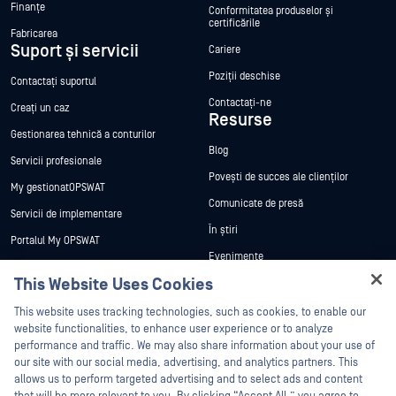
Finanțe
Conformitatea produselor și
certificările
Fabricarea
Suport și servicii
Cariere
Poziții deschise
Contactați suportul
Contactați-ne
Creați un caz
Resurse
Gestionarea tehnică a conturilor
Blog
Servicii profesionale
Povești de succes ale clienților
My gestionatOPSWAT
Comunicate de presă
Servicii de implementare
În știri
Portalul My OPSWAT
Evenimente
Documentație tehnică
This Website Uses Cookies
Webinare
Formare
Hey there!
Fișe de date
This website uses tracking technologies, such as cookies, to enable our
Programul de gestionare a
I'm Ozzy, your OPSWAT virtual assistant.
website functionalities, to enhance user experience or to analyze
vulnerabilităților
Cărți albe
How can I help you secure what's critical
performance and traffic. We may also share information about your use of
Parteneri
today?
our site with our social media, advertising, and analytics partners. This
Instrumente gratuite
allows us to perform targeted advertising and to select ads and content
Certificare