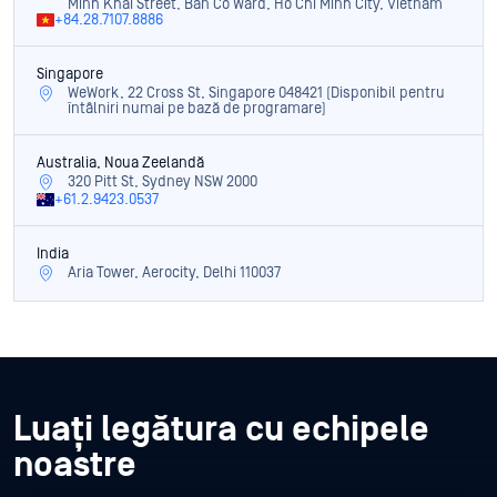
Minh Khai Street, Ban Co Ward, Ho Chi Minh City, Vietnam
+84.28.7107.8886
Singapore
WeWork, 22 Cross St, Singapore 048421 (Disponibil pentru
întâlniri numai pe bază de programare)
Australia, Noua Zeelandă
320 Pitt St, Sydney NSW 2000
+61.2.9423.0537
India
Aria Tower, Aerocity, Delhi 110037
Luați legătura cu echipele
noastre