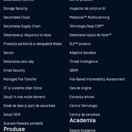
Storage Security
Inspector de conținut AI
Securitatea Cloud
Metascan™ Multiscanning
Securitatea Supply Chain
Tehnologia Deep CDR™
Detectarea și răspunsul la rețea
Detectarea tipului de fișier™
Protecție periferică și detașabilă Media
DLP™ proactiv
Secure
Adaptive Sandbox
Detectarea zero-day
Threat Intelligence
Email Security
SBOM
Managed File Transfer
File-Based Vulnerability Assessment
OT și sisteme ciber-fizice
Țara de origine
Soluții în mai multe domenii
Extracția arhivei
Diode de date și porți de securitate
Centrul Tehnologic
Soluții OEM
Centrul de cercetare
Academia
Scanare Malware portabilă
Produse
Despre Academie