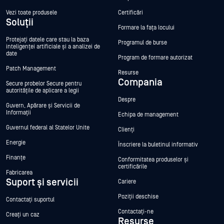
Vezi toate produsele
Certificări
Soluții
Formare la fața locului
Protejați datele care stau la baza
Programul de burse
inteligenței artificiale și a analizei de
date
Program de formare autorizat
Patch Management
Resurse
Compania
Secure probelor Secure pentru
autoritățile de aplicare a legii
Despre
Guvern, Apărare și Servicii de
Informații
Echipa de management
Guvernul federal al Statelor Unite
Clienți
Energie
Înscriere la buletinul informativ
Finanțe
Conformitatea produselor și
certificările
Fabricarea
Suport și servicii
Cariere
Poziții deschise
Contactați suportul
Contactați-ne
Creați un caz
Resurse