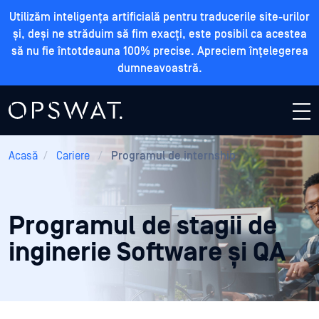
Utilizăm inteligența artificială pentru traducerile site-urilor
și, deși ne străduim să fim exacți, este posibil ca acestea
să nu fie întotdeauna 100% precise. Apreciem înțelegerea
dumneavoastră.
Acasă
/
Cariere
/
Programul de internship
Programul de stagii de
inginerie Software și QA