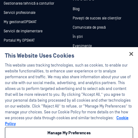
Gestionarea tehnică a conturilor
Blog
Servicii profesionale
Povești de succes ale clienților
My gestionatOPSWAT
Comunicate de presă
Servicii de implementare
În știri
Portalul My OPSWAT
Evenimente
Documentație tehnică
This Website Uses Cookies
Webinare
Formare
Hey there!
Fișe de date
This website uses tracking technologies, such as cookies, to enable our
Programul de gestionare a
I'm Ozzy, your OPSWAT virtual assistant.
website functionalities, to enhance user experience or to analyze
vulnerabilităților
Cărți albe
How can I help you secure what's critical
performance and traffic. We may also share information about your use of
Parteneri
today?
our site with our social media, advertising, and analytics partners. This
Instrumente gratuite
allows us to perform targeted advertising and to select ads and content
Certificare
that will be more relevant to you. By clicking “Accept All,” you agree to
Parteneri tehnologici
your personal data being processed by all cookies and other technologies
on our website. Click “Reject All” to refuse, or “Manage My Preferences” to
Program de parteneriat de canal
manage your choices. See our Cookie Policy for more details on the how
we process your data through cookies and similar technologies:
Cookie
©2026 OPSWAT . Toate drepturile rezervate. OPSWAT, MetaDefender, Metascan,
Policy
MetaAccess, OPSWAT , Trust no File. Trust No Device., OPSWAT , Protecting the
World's Critical Infrastructure, Deep CDR™ Technology, InQuest, logo-ul InQuest,
Manage My Preferences
DFI, RetroHunt, Deep File Inspection și Join the Hunt sunt mărci comerciale ale