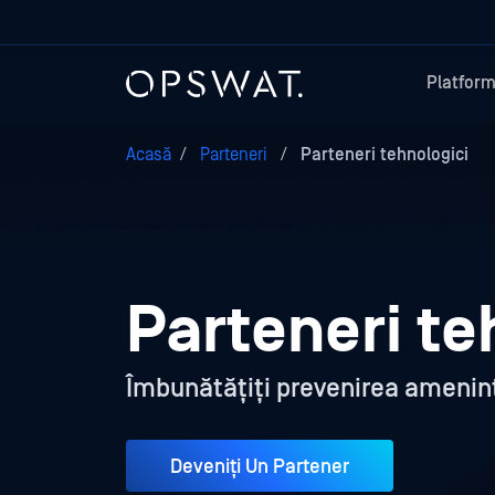
Platfor
Acasă
/
Parteneri
/
Parteneri tehnologici
Parteneri te
Îmbunătățiți prevenirea ameninț
Deveniți Un Partener