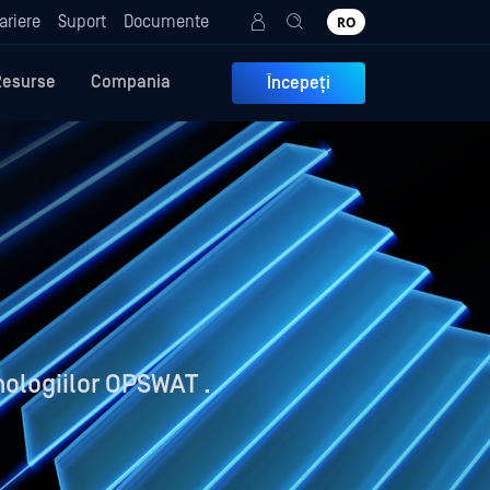
ariere
Suport
Documente
RO
Resurse
Compania
Începeți
nologiilor OPSWAT .