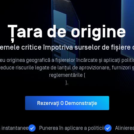
Țara de origine
temele critice împotriva surselor de fișiere c
eu originea geografică a fișierelor încărcate și aplicați poli
reduce riscurile legate de lanțul de aprovizionare, furnizori 
reglementările (
).
Rezervați O Demonstrație
 instantanee
Punerea în aplicare a politicii
Aliniere