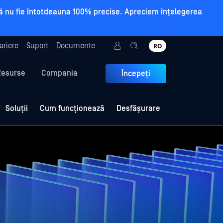
a să nu fie întotdeauna 100% precise. Apreciem înțelegerea
ariere
Suport
Documente
RO
Resurse
Compania
Începeți
Soluții
Cum funcționează
Desfășurare