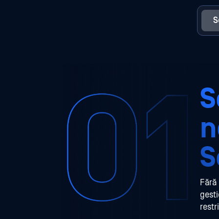
S
S
n
S
Fără 
gesti
restr