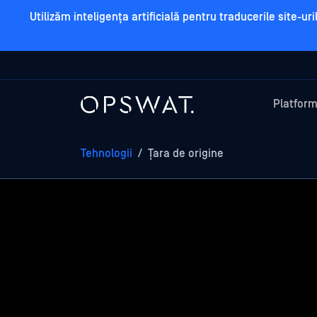
Utilizăm inteligența artificială pentru traducerile site-u
Platfor
Tehnologii
/
Țara de origine