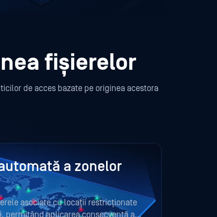
nea fișierelor
iticilor de acces bazate pe originea acestora
 automată a zonelor
rele asociate cu locații restricționate
ți, permițând aplicarea consecventă a