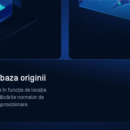
regulilor fără a fi nece
 baza originii
e în funcție de locația
călcările normelor de
provizionare.