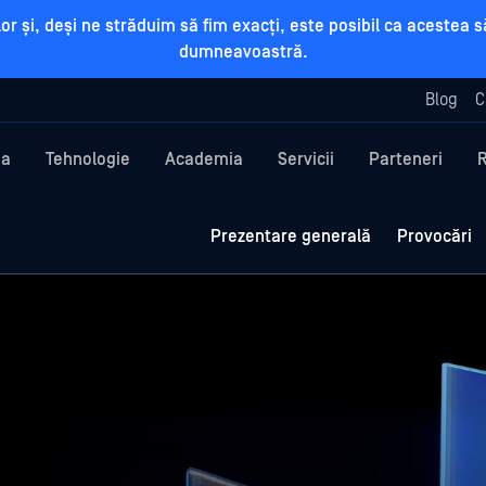
rilor și, deși ne străduim să fim exacți, este posibil ca aceste
dumneavoastră.
Blog
C
ma
Tehnologie
Academia
Servicii
Parteneri
Prezentare generală
Provocări