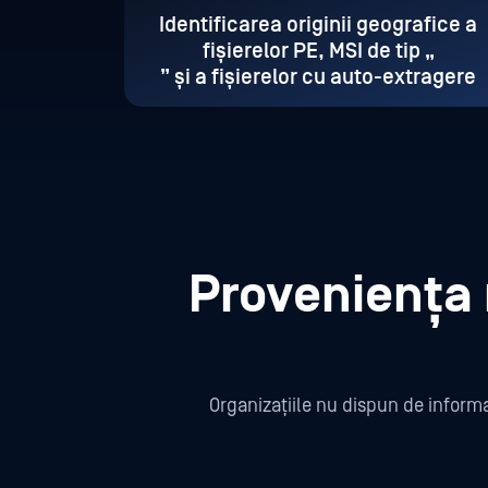
Identificarea originii geografice a
fișierelor PE, MSI de tip „
” și a fișierelor cu auto-extragere
Proveniența 
Organizațiile nu dispun de informa