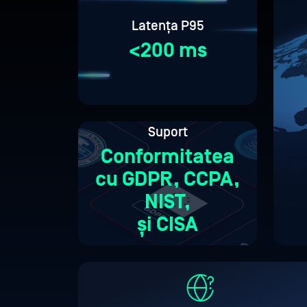
Latența P95
<200 ms
Suport
Conformitatea
cu GDPR, CCPA,
NIST,
și CISA