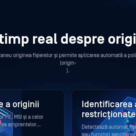
 timp real despre origi
aneu originea fișierelor și permite aplicarea automată a pol
(origin-
).
a originii
Identificarea
restricționate
or PE, MSI și a celor
area amprentelor
Detectează automat fișie
sau furnizori sancționa