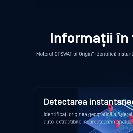
Informații în
Motorul OPSWAT of Origin” identifică instant
Detectarea instantanee 
Identificați originea geografică a fișierel
auto-extractibile încărcate, prin analiz
digitale și a metadatelor în timp real.