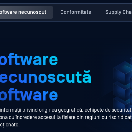
oftware necunoscut
Conformitate
Supply Cha
oftware
ecunoscută
oftware
informații privind originea geografică, echipele de securita
ona cu încredere accesul la fișiere din regiuni cu risc ridica
icționate.