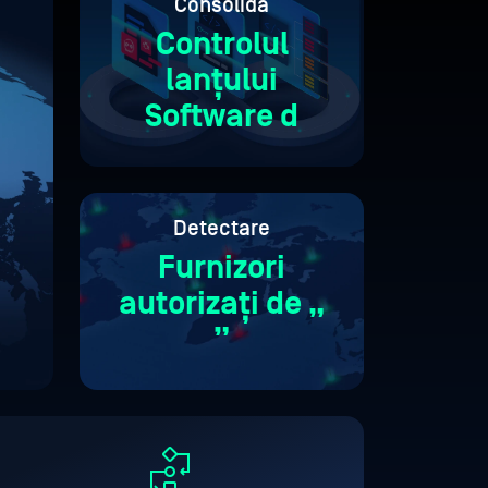
Consolida
Controlul
lanțului
Software d
Detectare
Furnizori
autorizați de „
”