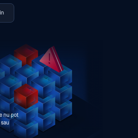
in
te nu pot
t sau