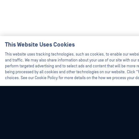
This Website Uses Cookies
This website uses tracking technologies, such as cookies, to enable our webs
and traffic. We may also share information about your use of our site with our s
perform targeted advertising and to select ads and content that will be more re
being processed by all cookies and other technologies on our website. Click 
choices. See our Cookie Policy for more details on the how we process your d