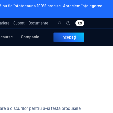
a să nu fie întotdeauna 100% precise. Apreciem înțelegerea
ariere
Suport
Documente
RO
Resurse
Compania
Începeți
are a discurilor pentru a-și testa produsele