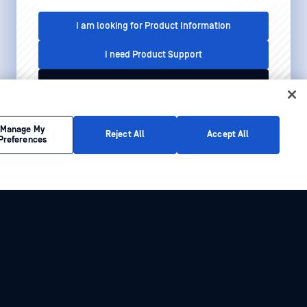
I am looking for Product Information
I need Product Support
I'd like to talk to Sales
This conversation is recorded for quality assurance
Manage My
Reject All
Accept All
Preferences
purposes. See our
Privacy Policy
.