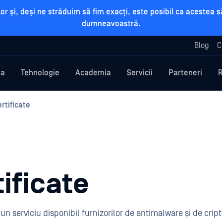
rilor și, deși ne străduim să fim exacți, este posibil ca aceste
dumneavoastră.
Blog
C
ma
Tehnologie
Academia
Servicii
Parteneri
rtificate
ificate
n serviciu disponibil furnizorilor de antimalware și de cript