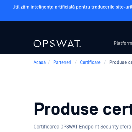
Utilizăm inteligența artificială pentru traducerile site-u
Platfor
Acasă
/
Parteneri
/
Certificare
/
Produse ce
Produse cert
Certificarea OPSWAT Endpoint Security oferă u