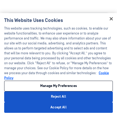
This Website Uses Cookies
Hey there!
This website uses tracking technologies, such as cookies, to enable our
I'm Ozzy, your OPSWAT virtual assistant.
website functionalities, to enhance user experience or to analyze
How can I help you secure what's critical
performance and traffic. We may also share information about your use of
today?
our site with our social media, advertising, and analytics partners. This
allows us to perform targeted advertising and to select ads and content
that will be more relevant to you. By clicking “Accept All,” you agree to
your personal data being processed by all cookies and other technologies
on our website. Click “Reject All” to refuse, or “Manage My Preferences” to
manage your choices. See our Cookie Policy for more details on the how
Fișă Tehnică
we process your data through cookies and similar technologies:
Cookie
Policy
Fișa tehnică MetaDefender ICAP
Manage My Preferences
Cloud
Reject All
Descarcă acum
Privacy Policy
Accept All