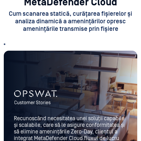
MetaDefender Cloud
Cum scanarea statică, curățarea fișierelor și
analiza dinamică a amenințărilor opresc
amenințările transmise prin fișiere
Recunoscând necesitatea unei soluții capabile
și scalabile, care să le asigure conformitatea și
să elimine amenințările Zero-Day, clientul a
integrat MetaDefender Cloud fluxul de lucru