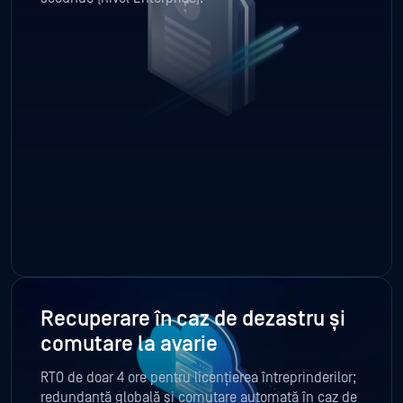
Recuperare în caz de dezastru și
comutare la avarie
RTO de doar 4 ore pentru licențierea întreprinderilor;
redundanță globală și comutare automată în caz de