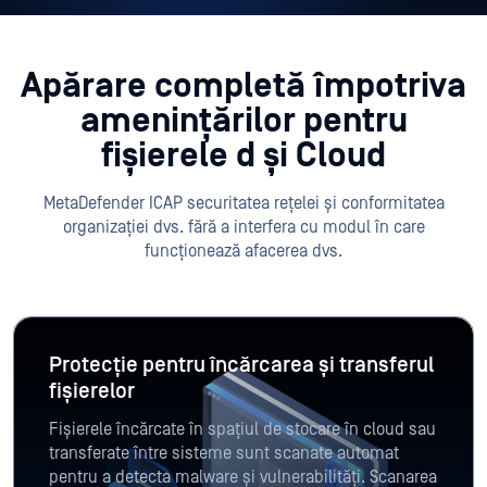
Apărare completă împotriva
amenințărilor pentru
fișierele d
și Cloud
MetaDefender ICAP securitatea rețelei și conformitatea
organizației dvs. fără a interfera cu modul în care
funcționează afacerea dvs.
Protecție pentru încărcarea și transferul
fișierelor
Fișierele încărcate în spațiul de stocare în cloud sau
transferate între sisteme sunt scanate automat
pentru a detecta malware și vulnerabilități. Scanarea