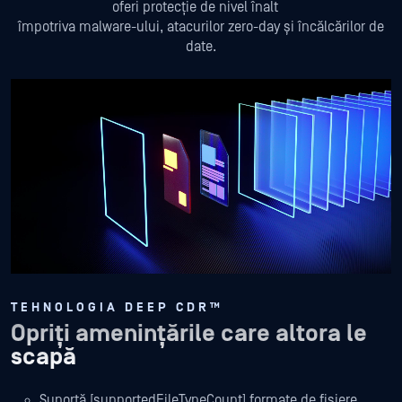
oferi protecție de nivel înalt
împotriva malware-ului, atacurilor zero-day și încălcărilor de
date.
TEHNOLOGIA DEEP CDR™
Opriți amenințările care altora le
scapă
Suportă [supportedFileTypeCount] formate de fișiere