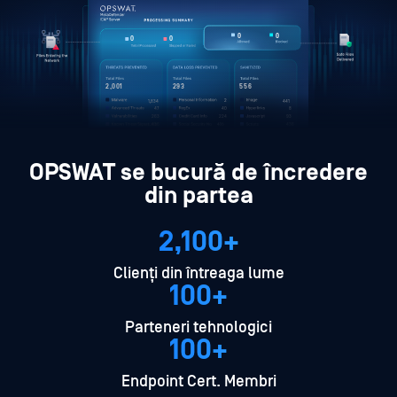
131,435
2,345
134,785
5
2,001
344
1,578
2
1,834
1,251
47
47
23
263
263
263
436
436
65
65
OPSWAT se bucură de încredere
din partea
2,100+
Clienți din întreaga lume
100+
Parteneri tehnologici
100+
Endpoint Cert. Membri