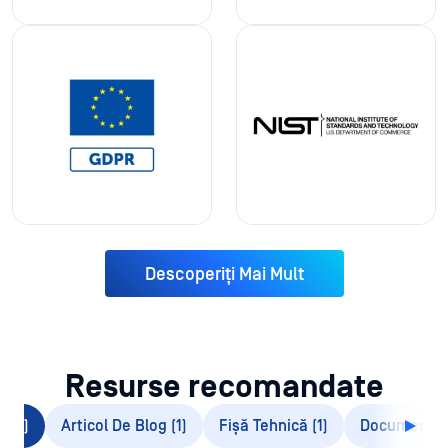
Descoperiți Mai Mult
Resurse recomandate
e (3)
Articol De Blog (1)
Fișă Tehnică (1)
Documentați