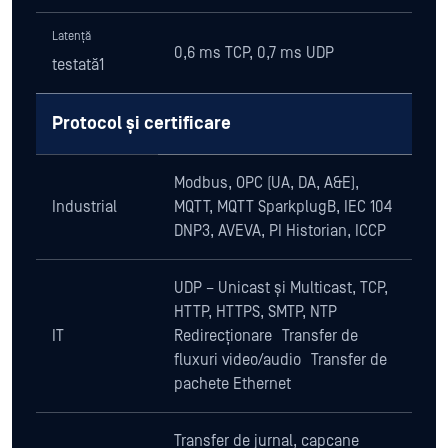
Latență
0,6 ms TCP, 0,7 ms UDP
testată1
Protocol și certificare
Modbus, OPC (UA, DA, A&E),
Industrial
MQTT, MQTT SparkplugB, IEC 104
DNP3, AVEVA, PI Historian, ICCP
UDP – Unicast și Multicast, TCP,
HTTP, HTTPS, SMTP, NTP
IT
Redirecționare Transfer de
fluxuri video/audio Transfer de
pachete Ethernet
Transfer de jurnal, capcane