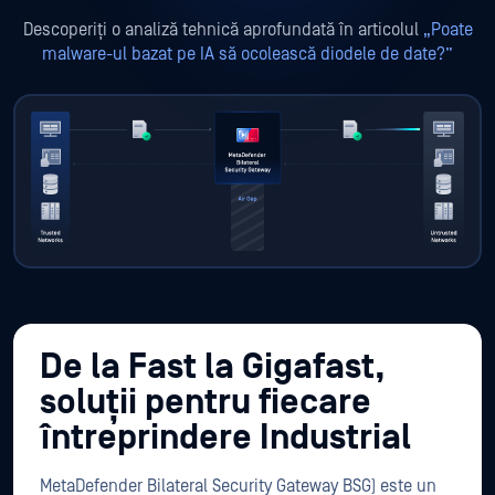
Descoperiți o analiză tehnică aprofundată în articolul
„Poate
malware-ul bazat pe IA să ocolească diodele de date?”
De la Fast la Gigafast,
soluții pentru fiecare
întreprindere Industrial
MetaDefender Bilateral Security Gateway BSG) este un