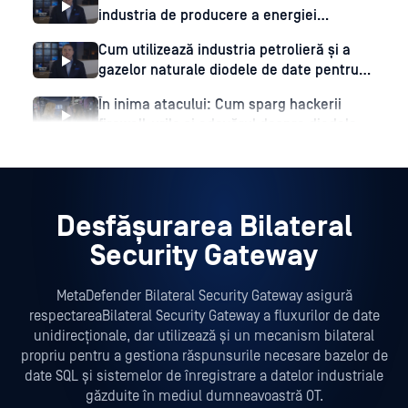
industria de producere a energiei
electrice?
Cum utilizează industria petrolieră și a
gazelor naturale diodele de date pentru
#securitate cibernetică
În inima atacului: Cum sparg hackerii
firewall-urile și adevărul despre diodele
de date | Trailer 1
Desfășurarea Bilateral
Security Gateway
MetaDefender Bilateral Security Gateway asigură
respectareaBilateral Security Gateway a fluxurilor de date
unidirecționale, dar utilizează și un mecanism bilateral
propriu pentru a gestiona răspunsurile necesare bazelor de
date SQL și sistemelor de înregistrare a datelor industriale
găzduite în mediul dumneavoastră OT.