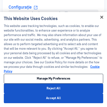
Configurație
Implementare și utilizare
Instrucțiuni pentru configurarea IP-ului de administrare, a
This Website Uses Cookies
funcției de transfer de fișiere și a unui flux Vault . Cum să
actualizați software-ul MetaDefender Security Gateway.
Hey there!
Replicarea PiToPi
This website uses tracking technologies, such as cookies, to enable our
I'm Ozzy, your OPSWAT virtual assistant.
website functionalities, to enhance user experience or to analyze
Aflați cum să configurați și să utilizați MetaDefender Bilateral
How can I help you secure what's critical
performance and traffic. We may also share information about your use of
Security Gateway pentru a replica Aveva PiToPi.
today?
our site with our social media, advertising, and analytics partners. This
allows us to perform targeted advertising and to select ads and content
Conector MetaDefender Security Gateway OPC
that will be more relevant to you. By clicking “Accept All,” you agree to
your personal data being processed by all cookies and other technologies
DA/AE
on our website. Click “Reject All” to refuse, or “Manage My Preferences” to
Aflați cum să configurați și să utilizați MetaDefender Security
manage your choices. See our Cookie Policy for more details on the how
Gateway OPC Connector pentru a replica fluxurile OPC.
we process your data through cookies and similar technologies:
Cookie
Policy
Replicarea MSSQL
Manage My Preferences
Aflați cum să configurați și să utilizați MetaDefender Bilateral
Reject All
Security Gateway pentru a replica MSSQL prin NetWall.
Privacy Policy
Accept All
Aspentech IP.21 Historian replicare
Suport