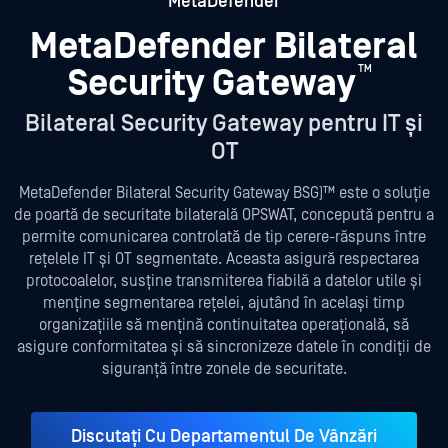
MetaDefender
MetaDefender
Bilateral
Security Gateway
™
Bilateral Security Gateway pentru IT și
OT
MetaDefender Bilateral Security Gateway BSG)™ este o soluție
de poartă de securitate bilaterală OPSWAT, concepută pentru a
permite comunicarea controlată de tip cerere-răspuns între
rețelele IT și OT segmentate. Aceasta asigură respectarea
protocoalelor, susține transmiterea fiabilă a datelor utile și
menține segmentarea rețelei, ajutând în același timp
organizațiile să mențină continuitatea operațională, să
asigure conformitatea și să sincronizeze datele în condiții de
siguranță între zonele de securitate.
Discutați Cu Departamentul De Vânzări