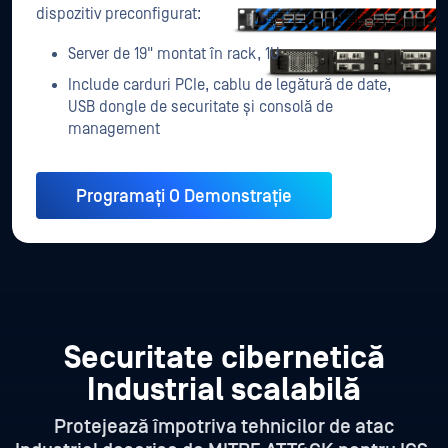
dispozitiv preconfigurat:
Server de 19" montat în rack, 1U
Include carduri PCIe, cablu de legătură de date,
USB dongle de securitate și consolă de
management
Programați O Demonstrație
Securitate cibernetică
Industrial scalabilă
Protejează împotriva tehnicilor de atac