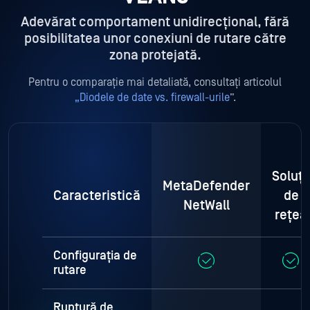
Adevărat comportament unidirecțional, fără
posibilitatea unor conexiuni de rutare către
zona protejată.
Pentru o comparație mai detaliată, consultați articolul
„Diodele de date vs. firewall-urile
”.
Soluții
MetaDefender
Caracteristică
de
NetWall
rețea
Configurația de
rutare
Ruptură de