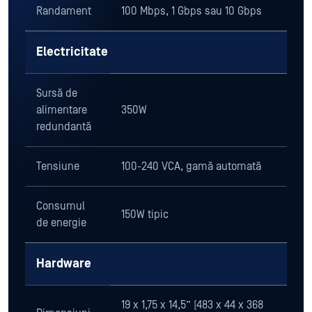
Randament
100 Mbps, 1 Gbps sau 10 Gbps
Electricitate
Sursă de
alimentare
350W
redundantă
Tensiune
100-240 VCA, gamă automată
Consumul
150W tipic
de energie
Hardware
19 x 1,75 x 14,5” (483 x 44 x 368