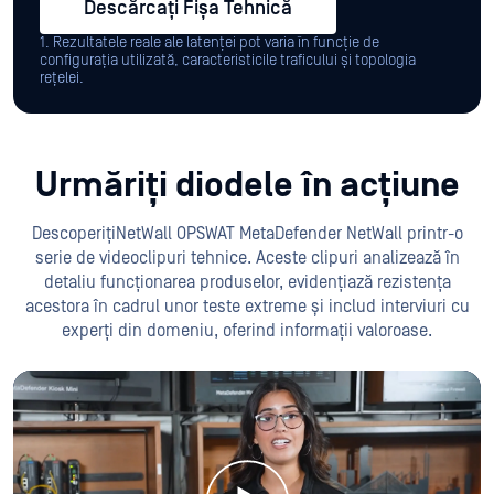
Descărcați Fișa Tehnică
1. Rezultatele reale ale latenței pot varia în funcție de
configurația utilizată, caracteristicile traficului și topologia
rețelei.
Urmăriți diodele în acțiune
DescoperițiNetWall OPSWAT MetaDefender NetWall printr-o
serie de videoclipuri tehnice. Aceste clipuri analizează în
detaliu funcționarea produselor, evidențiază rezistența
acestora în cadrul unor teste extreme și includ interviuri cu
experți din domeniu, oferind informații valoroase.