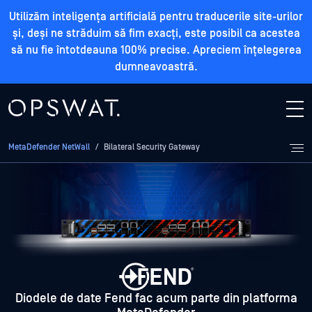
Utilizăm inteligența artificială pentru traducerile site-urilor
și, deși ne străduim să fim exacți, este posibil ca acestea
să nu fie întotdeauna 100% precise. Apreciem înțelegerea
dumneavoastră.
MetaDefender NetWall
/
Bilateral Security Gateway
Diodele de date Fend fac acum parte din platforma