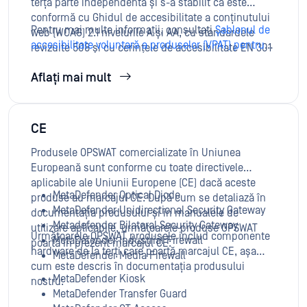
terță parte independentă și s-a stabilit că este
conformă cu Ghidul de accesibilitate a conținutului
Pentru mai multe informații, consultați
Șablonul de
web (WCAG) 2.1 nivelurile A și AA, cu standardele
accesibilitate voluntară a produselor (VPAT) pentru
revizuite 508 și cu cerințele de accesibilitate EN 301
platforma MetaDefender® Core
.
549 pentru produse și servicii TIC, versiunile 3.1.1 și
Aflați mai mult
3.2.1, începând cu 18 septembrie 2023.
CE
Produsele OPSWAT comercializate în Uniunea
Europeană sunt conforme cu toate directivele
aplicabile ale Uniunii Europene (CE) dacă aceste
MetaDefender Optical Diode
produse au marcajul CE. După cum se detaliază în
MetaDefender Unidirectional Security Gateway
documentația produsului și în manualele de
Metadefender Bilateral Security Gateway
utilizare aplicabile, următoarele produse OPSWAT
Următoarele OPSWAT produsele includ componente
MetaDefender Industrial Firewall
poartă în prezent marcajul CE:
hardware de la terți care poartă marcajul CE, așa
MetaDefender Media Firewall
cum este descris în documentația produsului
MetaDefender Kiosk
nostru:
MetaDefender Transfer Guard