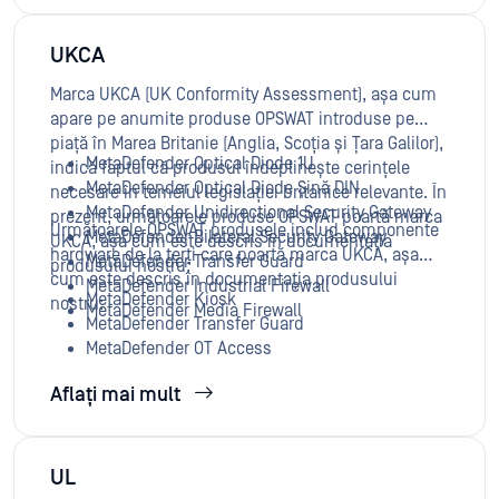
UKCA
Marca UKCA (UK Conformity Assessment), așa cum
apare pe anumite produse OPSWAT introduse pe
piață în Marea Britanie (Anglia, Scoția și Țara Galilor),
MetaDefender Optical Diode 1U
indică faptul că produsul îndeplinește cerințele
MetaDefender Optical Diode Șină DIN
necesare în temeiul legislației britanice relevante. În
MetaDefender Unidirectional Security Gateway
prezent, următoarele produse OPSWAT poartă marca
Următoarele OPSWAT produsele includ componente
MetaDefender Bilateral Security Gateway
UKCA, așa cum este descris în documentația
hardware de la terți care poartă marca UKCA, așa
MetaDefender Transfer Guard
produsului nostru:
cum este descris în documentația produsului
MetaDefender Industrial Firewall
MetaDefender Kiosk
nostru:
MetaDefender Media Firewall
MetaDefender Transfer Guard
MetaDefender OT Access
Aflați mai mult
UL