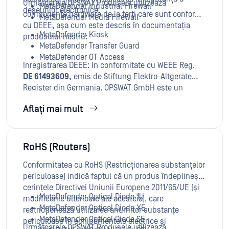
Următoarele OPSWAT Produsele utilizează
MetaDefender Industrial Firewall
deșeurilor electronice.
componente hardware de la terți care sunt conforme
MetaDefender Media Firewall
cu DEEE, așa cum este descris în documentația
MetaDefender Kiosk
produsului nostru:
MetaDefender Transfer Guard
MetaDefender OT Access
Înregistrarea DEEE: În conformitate cu WEEE Reg.
DE 61493609,
emis de Stiftung Elektro-Altgeräte
Register din Germania, OPSWAT GmbH este un
producător înregistrat pentru marca "OPSWAT" și
Aflați mai mult
tipul de dispozitiv "echipamente mici de tehnologia
informației și telecomunicațiilor pentru uz exclusiv
în gospodării non-private".
RoHS (Routers)
Conformitatea cu RoHS (Restricționarea substanțelor
periculoase) indică faptul că un produs îndeplinește
cerințele Directivei Uniunii Europene 2011/65/UE (și
MetaDefender Optical Diode 1U
modificările ulterioare ale acesteia), care
MetaDefender Optical Diode XE
restricționează utilizarea anumitor substanțe
MetaDefender Optical Diode SE
periculoase în echipamentele electrice și
Următoarele OPSWAT Produsele utilizează