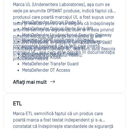
Marca UL (Underwriters Laboratories), așa cum se
vede pe anumite OPSWAT produse, indică faptul că
produsul care poartă marcajul UL a fost supus unor
MetaDefender Optical Diode 1U
teste și evaluări pentru a se asigura că îndeplinește
MetaDefender Optical Diode Șină DIN
anumite cerințe de siguranță, cum ar fi cele privind
MetaDefender Unidirectional Security Gateway
curentul electric, siguranța la incendiu și alte
Următoarele OPSWAT produsele utilizează
MetaDefender Bilateral Security Gateway
domenii relevante. În prezent, următoarele OPSWAT
componente hardware de la terți care poartă
MetaDefender Industrial Firewall
Produsele poartă marcajul UL, așa cum este descris
marcajul UL, așa cum este descris în documentația
MetaDefender Media Firewall
în documentația produsului nostru:
MetaDefender Kiosk
produsului nostru
MetaDefender Transfer Guard
MetaDefender OT Access
Aflați mai mult
ETL
Marca ETL semnifică faptul că un produs care
poartă marca a fost testat independent și s-a
constatat că îndeplinește standardele de siguranță