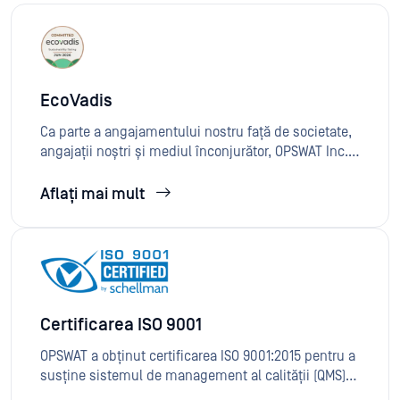
EcoVadis
Ca parte a angajamentului nostru față de societate,
angajații noștri și mediul înconjurător, OPSWAT Inc.
efectuează anual o evaluare amănunțită a practicilor
sale de sustenabilitate prin EcoVadis. Evaluarea
Aflați mai mult
EcoVadis include 21 de criterii de sustenabilitate pe
patru teme principale: Mediu, Drepturile Muncii și
ale Omului, Etică și Achiziții Sustenabile. În cea mai
recentă evaluare EcoVadis, emisă pe 29 iulie 2024,
am obținut insigna „Angajat”, care demonstrează
progresul nostru către sustenabilitate.
Certificarea ISO 9001
OPSWAT a obținut certificarea ISO 9001:2015 pentru a
susține sistemul de management al calității (QMS)
care sprijină definirea, proiectarea, dezvoltarea,