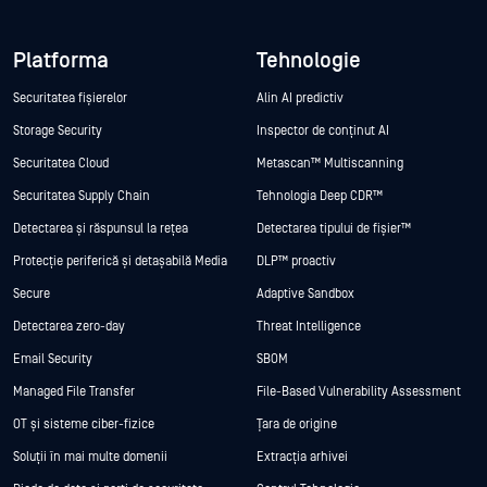
Platforma
Tehnologie
Securitatea fișierelor
Alin AI predictiv
Storage Security
Inspector de conținut AI
Securitatea Cloud
Metascan™ Multiscanning
Securitatea Supply Chain
Tehnologia Deep CDR™
Detectarea și răspunsul la rețea
Detectarea tipului de fișier™
Protecție periferică și detașabilă Media
DLP™ proactiv
Secure
Adaptive Sandbox
Detectarea zero-day
Threat Intelligence
Email Security
SBOM
Managed File Transfer
File-Based Vulnerability Assessment
OT și sisteme ciber-fizice
Țara de origine
Soluții în mai multe domenii
Extracția arhivei