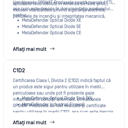
Următoarele OPSWAT Produsele poartă marcajul ETL,
aplicabile recunoscute în America de Nord și UE,
așa cum este descris în documentația produsului
inclusiv standardele privind siguranța electrică,
nostru:
pericolele de incendiu și integritatea mecanică.
MetaDefender Optical Diode XE
MetaDefender Optical Diode SE
MetaDefender Optical Diode CE
Aflați mai mult
C1D2
Certificarea Clasa I, Divizia 2 (C1D2) indică faptul că
un produs este sigur pentru utilizare în medii
periculoase sau unde pot fi prezente gaze
MetaDefender Optical Diode Șină DIN
inflamabile în condiții anormale. Următoarele
MetaDefender Industrial Firewall
OPSWAT Produsele au fost evaluate și certificate
pentru utilizare în medii C1D2, așa cum este descris
în documentația produsului nostru:
Aflați mai mult