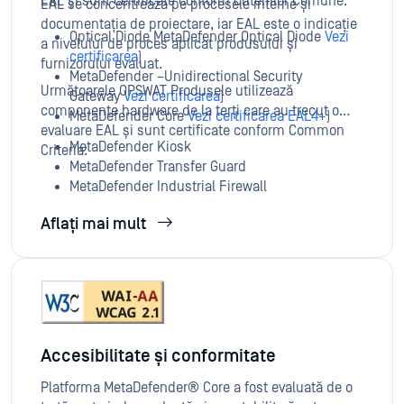
EAL și sunt certificate conform Criteriilor Comune:
EAL se concentrează pe procesele interne și
documentația de proiectare, iar EAL este o indicație
Optical Diode MetaDefender Optical Diode
Vezi
a nivelului de proces aplicat produsului și
certificarea
)
furnizorului evaluat.
MetaDefender –Unidirectional Security
Următoarele OPSWAT Produsele utilizează
Gateway
Vezi certificarea
)
componente hardware de la terți care au trecut o
MetaDefender Core
Vezi certificarea EAL4+
)
evaluare EAL și sunt certificate conform Common
MetaDefender Kiosk
Criteria:
MetaDefender Transfer Guard
MetaDefender Industrial Firewall
MetaDefender OT Access
Aflați mai mult
Accesibilitate și conformitate
Platforma MetaDefender® Core a fost evaluată de o