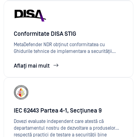
de securitate pentru produse comerciale și federale.
Această realizare permite atât organizațiilor
comerciale, cât și agențiilor federale din S.U.A. să
implementeze Metadefender NDR criptare de
încredere, bazată pe standarde.
Conformitate DISA STIG
MetaDefender NDR obținut conformitatea cu
Ghidurile tehnice de implementare a securității
(STIG) ale Agenției pentru Sisteme Informatice de
Apărare (DISA), asigurând alinierea la cerințele de
Aflați mai mult
configurare a securității ale Departamentului
Apărării al Statelor Unite. Această conformitate
permiteNDR în siguranțăNDR MetaDefender NDR atât
în mediile federale, cât și în cele comerciale care
impun sisteme consolidate conform STIG.
IEC 62443 Partea 4-1, Secțiunea 9
Dovezi evaluate independent care atestă că
departamentul nostru de dezvoltare a produselor
respectă practici de testare a securității bine