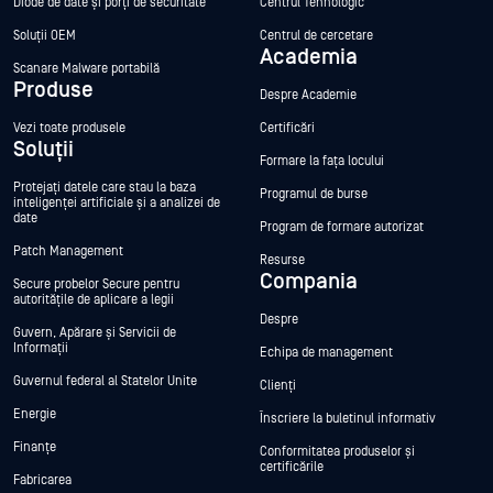
Diode de date și porți de securitate
Centrul Tehnologic
Soluții OEM
Centrul de cercetare
Academia
Scanare Malware portabilă
Produse
Despre Academie
Vezi toate produsele
Certificări
Soluții
Formare la fața locului
Protejați datele care stau la baza
Programul de burse
inteligenței artificiale și a analizei de
date
Program de formare autorizat
Patch Management
Resurse
Compania
Secure probelor Secure pentru
autoritățile de aplicare a legii
Despre
Guvern, Apărare și Servicii de
Informații
Echipa de management
Guvernul federal al Statelor Unite
Clienți
Energie
Înscriere la buletinul informativ
Finanțe
Conformitatea produselor și
certificările
Fabricarea