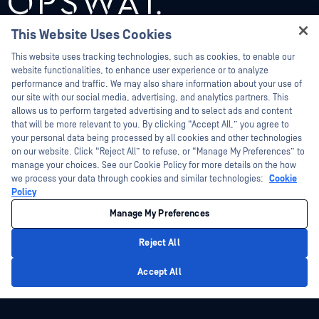
This Website Uses Cookies
Hey there!
This website uses tracking technologies, such as cookies, to enable our
I'm Ozzy, your OPSWAT virtual assistant.
website functionalities, to enhance user experience or to analyze
How can I help you secure what's critical
performance and traffic. We may also share information about your use of
today?
our site with our social media, advertising, and analytics partners. This
Platforma
Tehnologie
allows us to perform targeted advertising and to select ads and content
that will be more relevant to you. By clicking “Accept All,” you agree to
Securitatea fișierelor
Alin AI predictiv
your personal data being processed by all cookies and other technologies
on our website. Click “Reject All” to refuse, or “Manage My Preferences” to
Storage Security
Inspector de conținut AI
manage your choices. See our Cookie Policy for more details on the how
we process your data through cookies and similar technologies:
Cookie
Securitatea Cloud
Metascan™ Multiscanning
Policy
Securitatea Supply Chain
Tehnologia Deep CDR™
Manage My Preferences
Detectarea și răspunsul la rețea
Detectarea tipului de fișier™
Reject All
Protecție periferică și detașabilă Media
DLP™ proactiv
Privacy Policy
Secure
Adaptive Sandbox
Accept All
Detectarea zero-day
Threat Intelligence
Email Security
SBOM