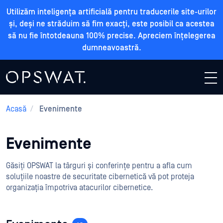
Utilizăm inteligența artificială pentru traducerile site-urilor
și, deși ne străduim să fim exacți, este posibil ca acestea
să nu fie întotdeauna 100% precise. Apreciem înțelegerea
dumneavoastră.
Acasă
/
Evenimente
Evenimente
Găsiți OPSWAT la târguri și conferințe pentru a afla cum
soluțiile noastre de securitate cibernetică vă pot proteja
organizația împotriva atacurilor cibernetice.