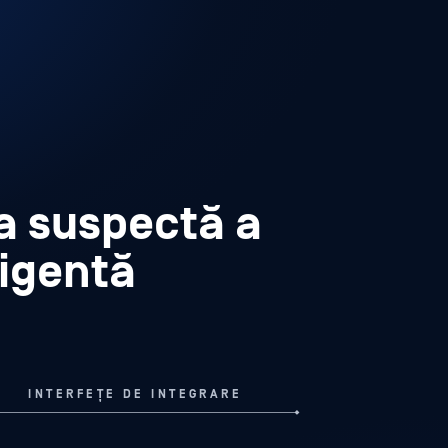
modele de activitate neobservate.
ea suspectă a
eligentă
INTERFEȚE DE INTEGRARE