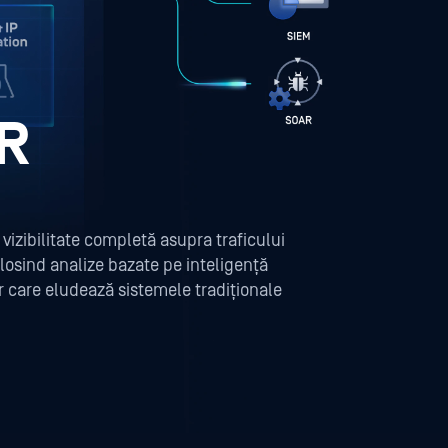
R
izibilitate completă asupra traficului
osind analize bazate pe inteligență
or care eludează sistemele tradiționale