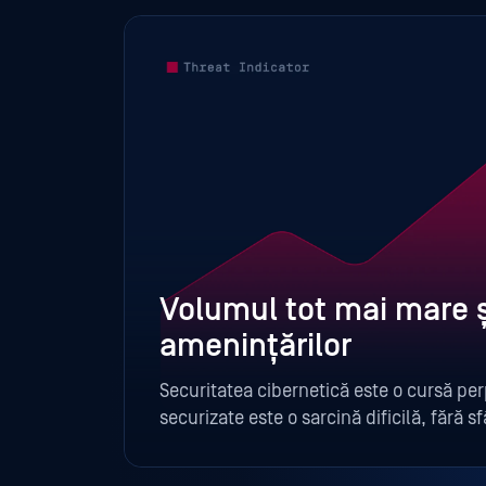
Volumul tot mai mare 
amenințărilor
ea
Securitatea cibernetică este o cursă per
idente,
securizate este o sarcină dificilă, fără s
dvs. are nevoie de ajutor pentru a rămân