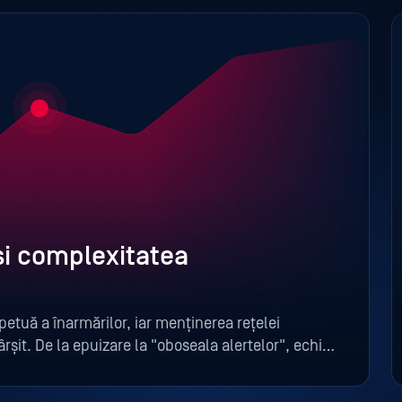
și complexitatea
petuă a înarmărilor, iar menținerea rețelei
fârșit. De la epuizare la "oboseala alertelor", echipa
e în fruntea jocului.