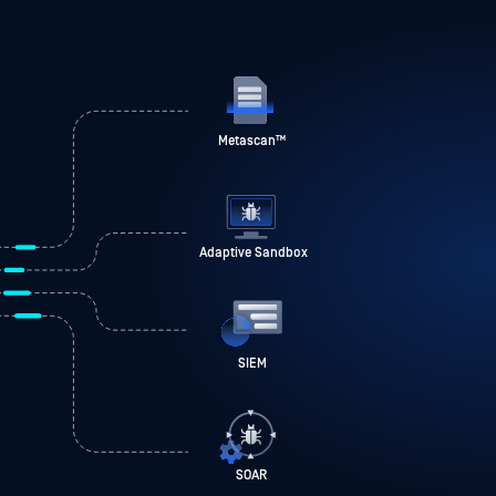
Metascan
™
Adaptive Sandbox
SIEM
i
SOAR