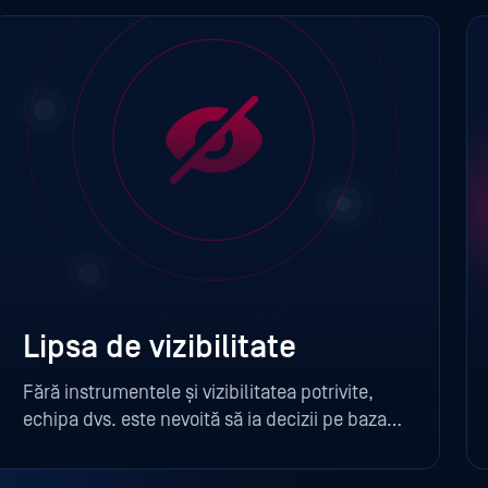
Lipsa de vizibilitate
Fără instrumentele și vizibilitatea potrivite,
echipa dvs. este nevoită să ia decizii pe baza
unor informații incomplete. Acest lucru poate
duce la evenimente de interes ratate și la