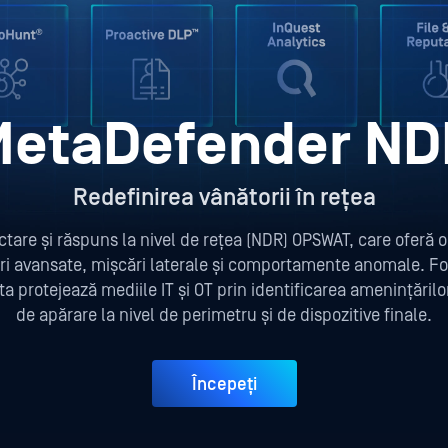
MetaDefender ND
Redefinirea vânătorii în rețea
re și răspuns la nivel de rețea (NDR) OPSWAT, care oferă o v
ri avansate, mișcări laterale și comportamente anomale. Fol
asta protejează mediile IT și OT prin identificarea amenințăril
de apărare la nivel de perimetru și de dispozitive finale.
Începeți