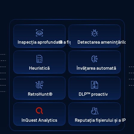
Inspecția aprofundată a fișierelor
®
Detectarea amenințărilor
Heuristică
Învățarea automată
RetroHunt
®
DLP™ proactiv
InQuest Analytics
Reputația fișierului și a IP-ulu