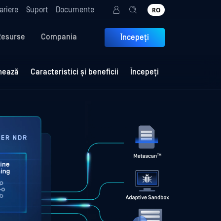
ariere
Suport
Documente
RO
Resurse
Compania
Începeți
nează
Caracteristici și beneficii
Începeți