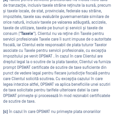
de tranzacție, inclusiv taxele străine reținute la sursă, precum
și taxele locale, de stat, provinciale, federale sau străine,
impozitele, taxele sau evaluările guvernamentale similare de
orice natură, inclusiv taxele pe valoarea adăugată, accizele,
taxele de utilizare, taxele pe bunuri și servicii și taxele de
consum ("
Taxele
"). Clientul nu va reține din Taxele pentru
servicii profesionale Taxele care îi sunt impuse de o autoritate
fiscală, iar Clientul este responsabil de plata tuturor Taxelor
asociate cu Taxele pentru servicii profesionale, cu excepția
impozitului pe venit OPSWAT . În cazul în care Clientul are
dreptul legal la o scutire de la plata taxelor, Clientul va furniza
prompt OPSWAT certificate de scutire de taxe suficiente din
punct de vedere legal pentru fiecare jurisdicție fiscală pentru
care Clientul solicită scutirea. Cu excepția cazului în care
legea interzice altfel, OPSWAT va aplica beneficiile unei scutiri
de taxe solicitate pentru tarifele ulterioare datei la care
OPSWAT primește și procesează în mod rezonabil certificatele
de scutire de taxe.
(c)
În cazul în care OPSWAT nu primește plata onorariilor