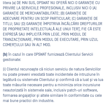
litera (a) DE MAI SUS, OPSWAT NU OFERĂ NICI O GARANȚIE CU
PRIVIRE LA SERVICIILE PROFESIONALE, INCLUSIV NICI O (A)
GARANȚIE DE MERCHANTABILITATE; (B) GARANȚIE DE
ADECVARE PENTRU UN SCOP PARTICULAR; (C) GARANȚIE DE
TITLU; SAU (D) GARANȚIE ÎMPOTRIVA ÎNCĂLCĂRII DREPTURILOR
DE PROPRIETATE INTELECTUALĂ ALE UNUI TERȚ, FIE CĂ ESTE
EXPRESĂ SAU IMPLICITĂ PRIN LEGE, PRIN MODUL DE
TRANZACȚIONARE, PRIN MODUL DE EXECUTARE, PRIN UZUL
COMERȚULUI SAU ÎN ALT MOD.
(b)
În cazul în care OPSWAT furnizează Clientului Servicii
gestionate:
(i) Clientul recunoaște că niciun serviciu de natura Serviciilor
nu poate preveni vreodată toate incidentele de intruziune în
legătură cu sistemele Clientului și confirmă că a luat și va lua
toate măsurile necesare pentru a minimiza orice incursiune
neautorizată în sistemele sale, inclusiv patch-uri software,
formarea angajaților și altele similare în conformitate cu cele
mai bune practici din industrie.