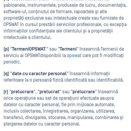
șabloanele, instrumentele, produsele de lucru, documentația,
software-ul, conținutul de formare, rapoartele și alte
proprietăți exclusive sau intelectuale create sau furnizate de
OPSWAT în cursul prestării serviciilor profesionale, cu excepția
informațiilor confidențiale ale clientului și a proprietății
intelectuale a clientului.
(p)
"
TermeniOPSWAT
" sau "
Termeni
" înseamnă Termenii de
serviciu ai OPSWATdisponibili la
opswat
care pot fi modificați
periodic.
(q)
"
date cu caracter personal
" înseamnă informații
referitoare la o persoană fizică identificată sau identificabilă.
(r)
"
prelucrare
", "
prelucrat
" sau "
prelucrare
" înseamnă
orice operațiune sau set de operațiuni efectuate asupra
datelor cu caracter personal, fie prin mijloace automate,
inclusiv colectarea, înregistrarea, organizarea, utilizarea,
transferul, divulgarea, stocarea, manipularea, combinarea și
ștergerea datelor cu caracter personal.