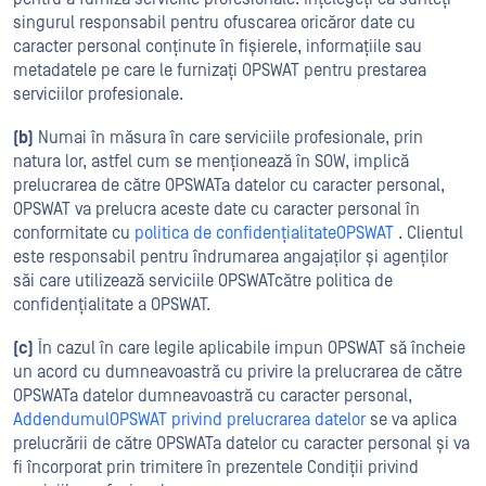
singurul responsabil pentru ofuscarea oricăror date cu
caracter personal conținute în fișierele, informațiile sau
metadatele pe care le furnizați OPSWAT pentru prestarea
serviciilor profesionale.
(b)
Numai în măsura în care serviciile profesionale, prin
natura lor, astfel cum se menționează în SOW, implică
prelucrarea de către OPSWATa datelor cu caracter personal,
OPSWAT va prelucra aceste date cu caracter personal în
conformitate cu
politica de confidențialitateOPSWAT
. Clientul
este responsabil pentru îndrumarea angajaților și agenților
săi care utilizează serviciile OPSWATcătre politica de
confidențialitate a OPSWAT.
(c)
În cazul în care legile aplicabile impun OPSWAT să încheie
un acord cu dumneavoastră cu privire la prelucrarea de către
OPSWATa datelor dumneavoastră cu caracter personal,
AddendumulOPSWAT privind prelucrarea datelor
se va aplica
prelucrării de către OPSWATa datelor cu caracter personal și va
fi încorporat prin trimitere în prezentele Condiții privind