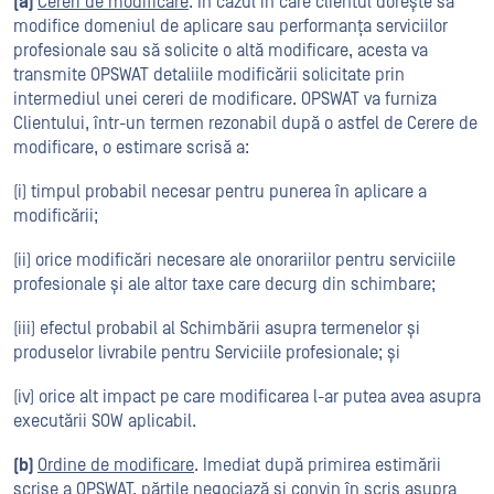
(a)
Cereri de modificare
. În cazul în care clientul dorește să
modifice domeniul de aplicare sau performanța serviciilor
profesionale sau să solicite o altă modificare, acesta va
transmite OPSWAT detaliile modificării solicitate prin
intermediul unei cereri de modificare. OPSWAT va furniza
Clientului, într-un termen rezonabil după o astfel de Cerere de
modificare, o estimare scrisă a:
(i) timpul probabil necesar pentru punerea în aplicare a
modificării;
(ii) orice modificări necesare ale onorariilor pentru serviciile
profesionale și ale altor taxe care decurg din schimbare;
(iii) efectul probabil al Schimbării asupra termenelor și
produselor livrabile pentru Serviciile profesionale; și
(iv) orice alt impact pe care modificarea l-ar putea avea asupra
executării SOW aplicabil.
(b)
Ordine de modificare
. Imediat după primirea estimării
scrise a OPSWAT, părțile negociază și convin în scris asupra