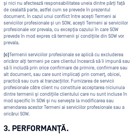
și nici nu afectează responsabilitatea uneia dintre părți față
de cealaltă parte, astfel cum se prevede în prezentul
document. În cazul unui conflict între acești Termeni ai
serviciilor profesionale și un SOW, acești Termeni ai serviciilor
profesionale vor prevala, cu excepția cazului în care SOW
prevede în mod expres că termenii și condițiile din SOW vor
prevala.
(c)
Termenii serviciilor profesionale se aplică cu excluderea
oricăror alți termeni pe care clientul încearcă să îi impună sau
să îi includă prin orice confirmare de primire, confirmare sau
alt document, sau care sunt implicați prin comerț, obicei,
practică sau curs al tranzacțiilor. Furnizarea de servicii
profesionale către client nu constituie acceptarea niciunuia
dintre termenii și condițiile clientului care nu sunt incluse în
mod specific în SOW și nu servește la modificarea sau
amendarea acestor Termeni ai serviciilor profesionale sau a
oricărui SOW.
3. PERFORMANȚĂ.