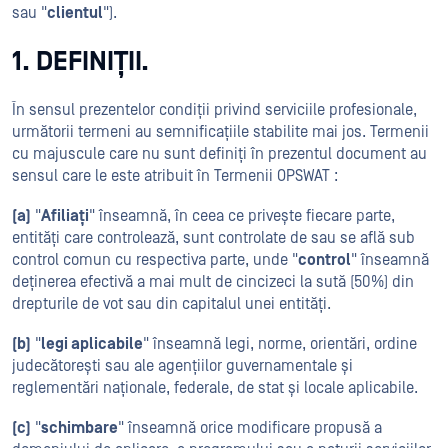
sau "
clientul
").
1. DEFINIȚII.
În sensul prezentelor condiții privind serviciile profesionale,
următorii termeni au semnificațiile stabilite mai jos. Termenii
cu majuscule care nu sunt definiți în prezentul document au
sensul care le este atribuit în Termenii OPSWAT :
(a)
"
Afiliați
" înseamnă, în ceea ce privește fiecare parte,
entități care controlează, sunt controlate de sau se află sub
control comun cu respectiva parte, unde "
control
" înseamnă
deținerea efectivă a mai mult de cincizeci la sută (50%) din
drepturile de vot sau din capitalul unei entități.
(b)
"
legi aplicabile
" înseamnă legi, norme, orientări, ordine
judecătorești sau ale agențiilor guvernamentale și
reglementări naționale, federale, de stat și locale aplicabile.
(c)
"
schimbare
" înseamnă orice modificare propusă a