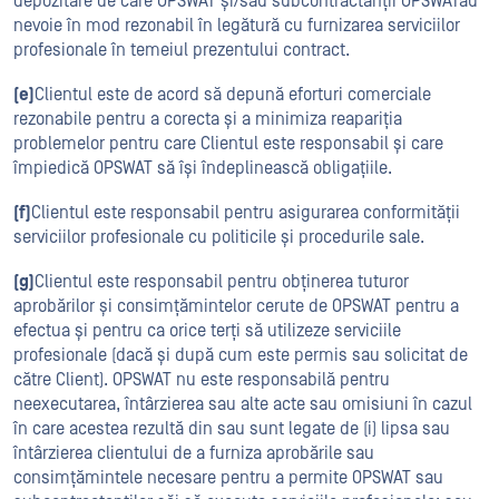
depozitare de care OPSWAT și/sau subcontractanții OPSWATau
nevoie în mod rezonabil în legătură cu furnizarea serviciilor
profesionale în temeiul prezentului contract.
(e)
Clientul este de acord să depună eforturi comerciale
rezonabile pentru a corecta și a minimiza reapariția
problemelor pentru care Clientul este responsabil și care
împiedică OPSWAT să își îndeplinească obligațiile.
(f)
Clientul este responsabil pentru asigurarea conformității
serviciilor profesionale cu politicile și procedurile sale.
(g)
Clientul este responsabil pentru obținerea tuturor
aprobărilor și consimțămintelor cerute de OPSWAT pentru a
efectua și pentru ca orice terți să utilizeze serviciile
profesionale (dacă și după cum este permis sau solicitat de
către Client). OPSWAT nu este responsabilă pentru
neexecutarea, întârzierea sau alte acte sau omisiuni în cazul
în care acestea rezultă din sau sunt legate de (i) lipsa sau
întârzierea clientului de a furniza aprobările sau
consimțămintele necesare pentru a permite OPSWAT sau