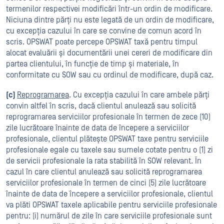
termenilor respectivei modificări într-un ordin de modificare.
Niciuna dintre părți nu este legată de un ordin de modificare,
cu excepția cazului în care se convine de comun acord în
scris. OPSWAT poate percepe OPSWAT taxă pentru timpul
alocat evaluării și documentării unei cereri de modificare din
partea clientului, în funcție de timp și materiale, în
conformitate cu SOW sau cu ordinul de modificare, după caz.
(c)
Reprogramarea
. Cu excepția cazului în care ambele părți
convin altfel în scris, dacă clientul anulează sau solicită
reprogramarea serviciilor profesionale în termen de zece (10)
zile lucrătoare înainte de data de începere a serviciilor
profesionale, clientul plătește OPSWAT taxe pentru serviciile
profesionale egale cu taxele sau sumele cotate pentru o (1) zi
de servicii profesionale la rata stabilită în SOW relevant. În
cazul în care clientul anulează sau solicită reprogramarea
serviciilor profesionale în termen de cinci (5) zile lucrătoare
înainte de data de începere a serviciilor profesionale, clientul
va plăti OPSWAT taxele aplicabile pentru serviciile profesionale
pentru: (i) numărul de zile în care serviciile profesionale sunt