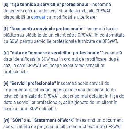
(s)
"
fișa tehnică a serviciilor profesionale
" înseamnă
descrierea ofertelor de servicii profesionale ale OPSWAT,
disponibilă la
opswat
cu modificările ulterioare.
(t)
"
Taxe pentru serviciile profesionale
" înseamnă taxele
plătite sau plătibile de un client către OPSWAT, în conformitate
cu SOW, pentru serviciile profesionale furnizate de OPSWAT.
(u)
"
data de începere a serviciilor profesionale
" înseamnă
data identificată în SOW sau în ordinul de modificare, după
caz, la care OPSWAT va începe executarea serviciilor
profesionale.
(v)
"
Servicii profesionale
" înseamnă acele servicii de
implementare, educație, operaționale sau de consultanță
tehnică furnizate de OPSWAT , descrise mai detaliat în Fișa de
date a serviciilor profesionale, achiziționate de un client în
temeiul unui SOW aplicabil.
(w)
"
SOW
" sau "
Statement of Work
" înseamnă un document
scris, o ofertă de preț sau un alt acord încheiat între OPSWAT