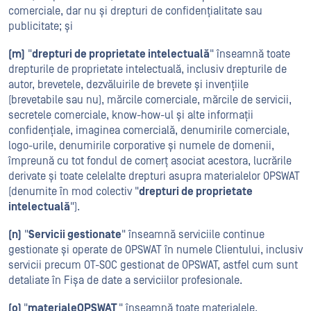
comerciale, dar nu și drepturi de confidențialitate sau
publicitate; și
(m)
"
drepturi de proprietate intelectuală
" înseamnă toate
drepturile de proprietate intelectuală, inclusiv drepturile de
autor, brevetele, dezvăluirile de brevete și invențiile
(brevetabile sau nu), mărcile comerciale, mărcile de servicii,
secretele comerciale, know-how-ul și alte informații
confidențiale, imaginea comercială, denumirile comerciale,
logo-urile, denumirile corporative și numele de domenii,
împreună cu tot fondul de comerț asociat acestora, lucrările
derivate și toate celelalte drepturi asupra materialelor OPSWAT
(denumite în mod colectiv "
drepturi de proprietate
intelectuală
").
(n)
"
Servicii gestionate
" înseamnă serviciile continue
gestionate și operate de OPSWAT în numele Clientului, inclusiv
servicii precum OT-SOC gestionat de OPSWAT, astfel cum sunt
detaliate în Fișa de date a serviciilor profesionale.
(o)
"
materialeOPSWAT
" înseamnă toate materialele,