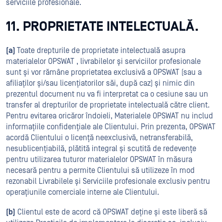
serviciile profesionale.
11. PROPRIETATE INTELECTUALĂ.
(a)
Toate drepturile de proprietate intelectuală asupra
materialelor OPSWAT , livrabilelor și serviciilor profesionale
sunt și vor rămâne proprietatea exclusivă a OPSWAT (sau a
afiliaților și/sau licențiatorilor săi, după caz) și nimic din
prezentul document nu va fi interpretat ca o cesiune sau un
transfer al drepturilor de proprietate intelectuală către client.
Pentru evitarea oricăror îndoieli, Materialele OPSWAT nu includ
informațiile confidențiale ale Clientului. Prin prezenta, OPSWAT
acordă Clientului o licență neexclusivă, netransferabilă,
nesublicențiabilă, plătită integral și scutită de redevențe
pentru utilizarea tuturor materialelor OPSWAT în măsura
necesară pentru a permite Clientului să utilizeze în mod
rezonabil Livrabilele și Serviciile profesionale exclusiv pentru
operațiunile comerciale interne ale Clientului.
(b)
Clientul este de acord că OPSWAT deține și este liberă să