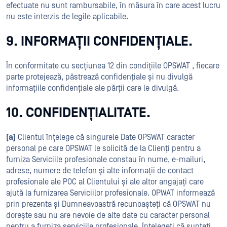
efectuate nu sunt rambursabile, în măsura în care acest lucru
nu este interzis de legile aplicabile.
9. INFORMAȚII CONFIDENȚIALE.
În conformitate cu secțiunea 12 din condițiile OPSWAT , fiecare
parte protejează, păstrează confidențiale și nu divulgă
informațiile confidențiale ale părții care le divulgă.
10. CONFIDENȚIALITATE.
(a)
Clientul înțelege că singurele Date OPSWAT caracter
personal pe care OPSWAT le solicită de la Clienți pentru a
furniza Serviciile profesionale constau în nume, e-mailuri,
adrese, numere de telefon și alte informații de contact
profesionale ale POC al Clientului și ale altor angajați care
ajută la furnizarea Serviciilor profesionale. OPWAT informează
prin prezenta și Dumneavoastră recunoașteți că OPSWAT nu
dorește sau nu are nevoie de alte date cu caracter personal
pentru a furniza serviciile profesionale. Înțelegeți că sunteți