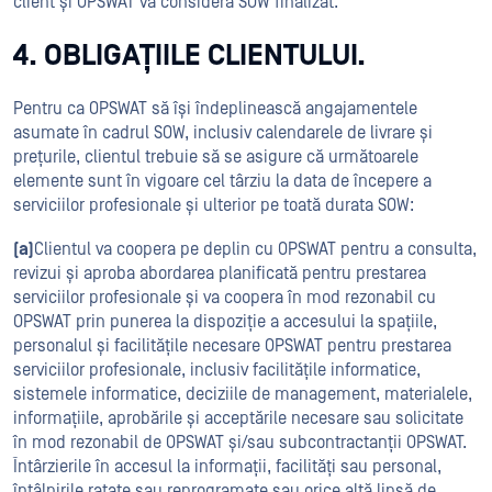
client și OPSWAT va considera SOW finalizat.
4. OBLIGAȚIILE CLIENTULUI.
Pentru ca OPSWAT să își îndeplinească angajamentele
asumate în cadrul SOW, inclusiv calendarele de livrare și
prețurile, clientul trebuie să se asigure că următoarele
elemente sunt în vigoare cel târziu la data de începere a
serviciilor profesionale și ulterior pe toată durata SOW:
(a)
Clientul va coopera pe deplin cu OPSWAT pentru a consulta,
revizui și aproba abordarea planificată pentru prestarea
serviciilor profesionale și va coopera în mod rezonabil cu
OPSWAT prin punerea la dispoziție a accesului la spațiile,
personalul și facilitățile necesare OPSWAT pentru prestarea
serviciilor profesionale, inclusiv facilitățile informatice,
sistemele informatice, deciziile de management, materialele,
informațiile, aprobările și acceptările necesare sau solicitate
în mod rezonabil de OPSWAT și/sau subcontractanții OPSWAT.
Întârzierile în accesul la informații, facilități sau personal,
întâlnirile ratate sau reprogramate sau orice altă lipsă de