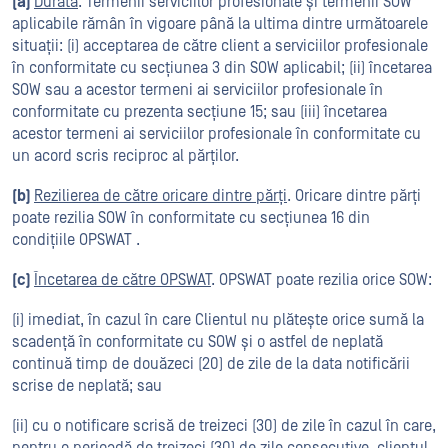
(a)
Durata
. Termenii serviciilor profesionale și termenii SOW
aplicabile rămân în vigoare până la ultima dintre următoarele
situații: (i) acceptarea de către client a serviciilor profesionale
în conformitate cu secțiunea 3 din SOW aplicabil; (ii) încetarea
SOW sau a acestor termeni ai serviciilor profesionale în
conformitate cu prezenta secțiune 15; sau (iii) încetarea
acestor termeni ai serviciilor profesionale în conformitate cu
un acord scris reciproc al părților.
(b)
Rezilierea de către oricare dintre părți
. Oricare dintre părți
poate rezilia SOW în conformitate cu secțiunea 16 din
condițiile OPSWAT .
(c)
Încetarea de către OPSWAT
. OPSWAT poate rezilia orice SOW:
(i) imediat, în cazul în care Clientul nu plătește orice sumă la
scadență în conformitate cu SOW și o astfel de neplată
continuă timp de douăzeci (20) de zile de la data notificării
scrise de neplată; sau
(ii) cu o notificare scrisă de treizeci (30) de zile în cazul în care,