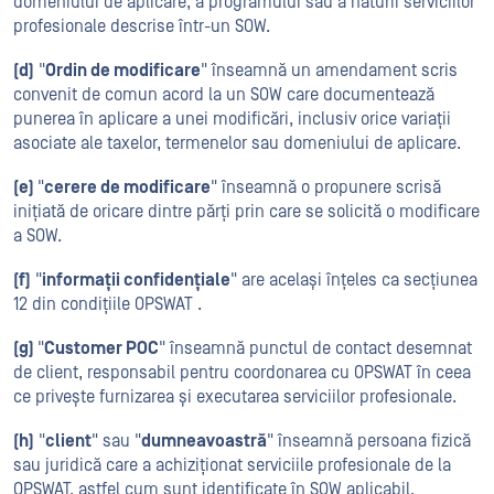
domeniului de aplicare, a programului sau a naturii serviciilor
profesionale descrise într-un SOW.
(d)
"
Ordin de modificare
" înseamnă un amendament scris
convenit de comun acord la un SOW care documentează
punerea în aplicare a unei modificări, inclusiv orice variații
asociate ale taxelor, termenelor sau domeniului de aplicare.
(e)
"
cerere de modificare
" înseamnă o propunere scrisă
inițiată de oricare dintre părți prin care se solicită o modificare
a SOW.
(f)
"
informații confidențiale
" are același înțeles ca secțiunea
12 din condițiile OPSWAT .
(g)
"
Customer POC
" înseamnă punctul de contact desemnat
de client, responsabil pentru coordonarea cu OPSWAT în ceea
ce privește furnizarea și executarea serviciilor profesionale.
(h)
"
client
" sau "
dumneavoastră
" înseamnă persoana fizică
sau juridică care a achiziționat serviciile profesionale de la
OPSWAT, astfel cum sunt identificate în SOW aplicabil.