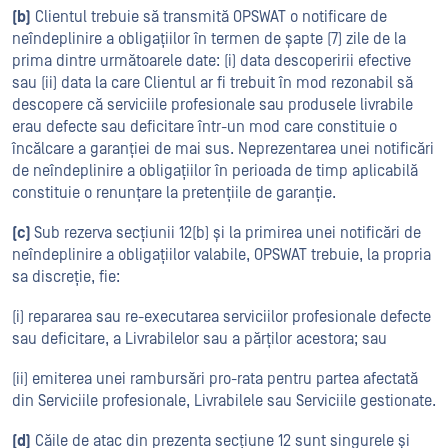
(b)
Clientul trebuie să transmită OPSWAT o notificare de
neîndeplinire a obligațiilor în termen de șapte (7) zile de la
prima dintre următoarele date: (i) data descoperirii efective
sau (ii) data la care Clientul ar fi trebuit în mod rezonabil să
descopere că serviciile profesionale sau produsele livrabile
erau defecte sau deficitare într-un mod care constituie o
încălcare a garanției de mai sus. Neprezentarea unei notificări
de neîndeplinire a obligațiilor în perioada de timp aplicabilă
constituie o renunțare la pretențiile de garanție.
(c)
Sub rezerva secțiunii 12(b) și la primirea unei notificări de
neîndeplinire a obligațiilor valabile, OPSWAT trebuie, la propria
sa discreție, fie:
(i) repararea sau re-executarea serviciilor profesionale defecte
sau deficitare, a Livrabilelor sau a părților acestora; sau
(ii) emiterea unei rambursări pro-rata pentru partea afectată
din Serviciile profesionale, Livrabilele sau Serviciile gestionate.
(d)
Căile de atac din prezenta secțiune 12 sunt singurele și