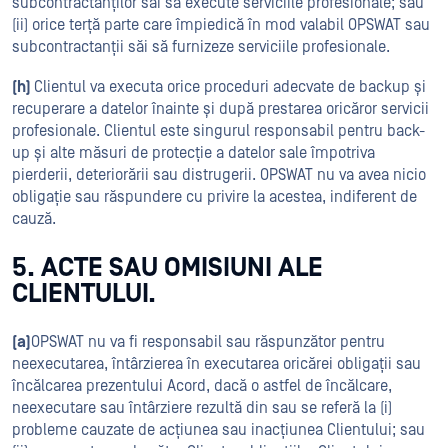
subcontractanților săi să execute serviciile profesionale; sau
(ii) orice terță parte care împiedică în mod valabil OPSWAT sau
subcontractanții săi să furnizeze serviciile profesionale.
(h)
Clientul va executa orice proceduri adecvate de backup și
recuperare a datelor înainte și după prestarea oricăror servicii
profesionale. Clientul este singurul responsabil pentru back-
up și alte măsuri de protecție a datelor sale împotriva
pierderii, deteriorării sau distrugerii. OPSWAT nu va avea nicio
obligație sau răspundere cu privire la acestea, indiferent de
cauză.
5. ACTE SAU OMISIUNI ALE
CLIENTULUI.
(a)
OPSWAT nu va fi responsabil sau răspunzător pentru
neexecutarea, întârzierea în executarea oricărei obligații sau
încălcarea prezentului Acord, dacă o astfel de încălcare,
neexecutare sau întârziere rezultă din sau se referă la (i)
probleme cauzate de acțiunea sau inacțiunea Clientului; sau