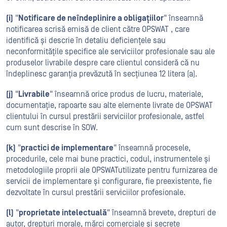
(i)
"
Notificare de neîndeplinire a obligațiilor
" înseamnă
notificarea scrisă emisă de client către OPSWAT , care
identifică și descrie în detaliu deficiențele sau
neconformitățile specifice ale serviciilor profesionale sau ale
produselor livrabile despre care clientul consideră că nu
îndeplinesc garanția prevăzută în secțiunea 12 litera (a).
(j)
"
Livrabile
" înseamnă orice produs de lucru, materiale,
documentație, rapoarte sau alte elemente livrate de OPSWAT
clientului în cursul prestării serviciilor profesionale, astfel
cum sunt descrise în SOW.
(k)
"
practici de implementare
" înseamnă procesele,
procedurile, cele mai bune practici, codul, instrumentele și
metodologiile proprii ale OPSWATutilizate pentru furnizarea de
servicii de implementare și configurare, fie preexistente, fie
dezvoltate în cursul prestării serviciilor profesionale.
(l)
"
proprietate intelectuală
" înseamnă brevete, drepturi de
autor, drepturi morale, mărci comerciale și secrete