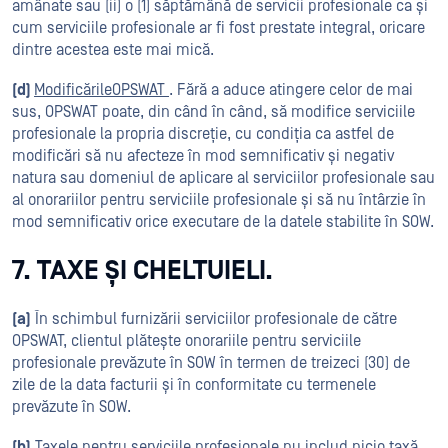
amânate sau (ii) o (1) săptămână de servicii profesionale ca și
cum serviciile profesionale ar fi fost prestate integral, oricare
dintre acestea este mai mică.
(d)
ModificărileOPSWAT
. Fără a aduce atingere celor de mai
sus, OPSWAT poate, din când în când, să modifice serviciile
profesionale la propria discreție, cu condiția ca astfel de
modificări să nu afecteze în mod semnificativ și negativ
natura sau domeniul de aplicare al serviciilor profesionale sau
al onorariilor pentru serviciile profesionale și să nu întârzie în
mod semnificativ orice executare de la datele stabilite în SOW.
7. TAXE ȘI CHELTUIELI.
(a)
În schimbul furnizării serviciilor profesionale de către
OPSWAT, clientul plătește onorariile pentru serviciile
profesionale prevăzute în SOW în termen de treizeci (30) de
zile de la data facturii și în conformitate cu termenele
prevăzute în SOW.
(b)
Taxele pentru serviciile profesionale nu includ nicio taxă