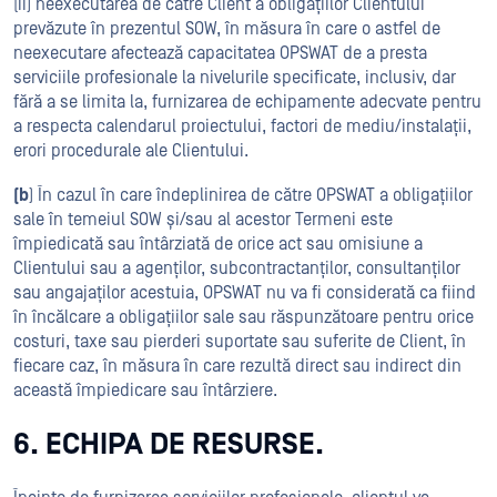
(ii) neexecutarea de către Client a obligațiilor Clientului
prevăzute în prezentul SOW, în măsura în care o astfel de
neexecutare afectează capacitatea OPSWAT de a presta
serviciile profesionale la nivelurile specificate, inclusiv, dar
fără a se limita la, furnizarea de echipamente adecvate pentru
a respecta calendarul proiectului, factori de mediu/instalații,
erori procedurale ale Clientului.
(b
) În cazul în care îndeplinirea de către OPSWAT a obligațiilor
sale în temeiul SOW și/sau al acestor Termeni este
împiedicată sau întârziată de orice act sau omisiune a
Clientului sau a agenților, subcontractanților, consultanților
sau angajaților acestuia, OPSWAT nu va fi considerată ca fiind
în încălcare a obligațiilor sale sau răspunzătoare pentru orice
costuri, taxe sau pierderi suportate sau suferite de Client, în
fiecare caz, în măsura în care rezultă direct sau indirect din
această împiedicare sau întârziere.
6. ECHIPA DE RESURSE.