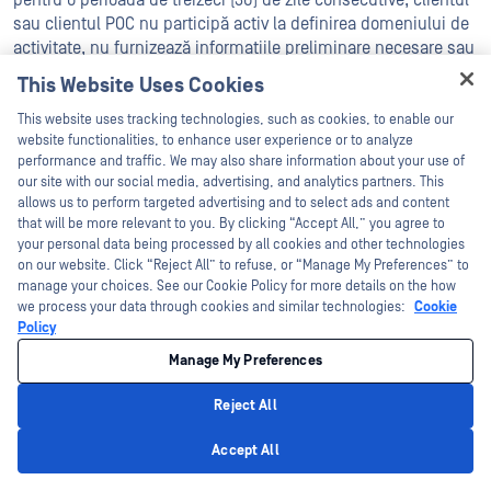
pentru o perioadă de treizeci (30) de zile consecutive, clientul
sau clientul POC nu participă activ la definirea domeniului de
activitate, nu furnizează informațiile preliminare necesare sau
nu furnizează în alt mod OPSWAT toată cooperarea necesară
This Website Uses Cookies
pentru a continua executarea serviciilor profesionale, în ciuda
Hey there!
încercărilor rezonabile ale OPSWAT de a contacta clientul sau
This website uses tracking technologies, such as cookies, to enable our
I'm Ozzy, your OPSWAT virtual assistant.
website functionalities, to enhance user experience or to analyze
de a facilita în alt mod progresul.
How can I help you secure what's critical
performance and traffic. We may also share information about your use of
today?
our site with our social media, advertising, and analytics partners. This
(iii) în cazul în care OPSWAT consideră cu bună credință că
allows us to perform targeted advertising and to select ads and content
Clientul încalcă Termenii serviciilor profesionale sau Legile
that will be more relevant to you. By clicking “Accept All,” you agree to
aplicabile, iar această încălcare nu poate fi remediată în mod
your personal data being processed by all cookies and other technologies
rezonabil în termen de treizeci (30) de zile de la notificarea de
on our website. Click “Reject All” to refuse, or “Manage My Preferences” to
către OPSWAT.
manage your choices. See our Cookie Policy for more details on the how
we process your data through cookies and similar technologies:
Cookie
Policy
16. DIVERSE.
Manage My Preferences
(a)
Secțiunea 24 din Condițiile OPSWAT (Diverse) se aplică
Reject All
prezentelor Condiții privind serviciile profesionale, cu excepția
Privacy Policy
cazului în care se prevede altfel în mod expres în prezentele
Accept All
Condiții privind serviciile profesionale.