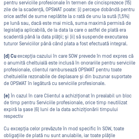
pentru serviciile profesionale în termen de cincisprezece (15)
zile de la scadență, OPSWAT poate: (i) percepe dobândă pentru
orice astfel de sume neplătite la o rată de unu la sută (1,5%)
pe lună sau, dacă este mai mică, suma maximă permisă de
legislația aplicabilă, de la data la care o astfel de plată era
scadentă până la data plății; și (ii) să suspende executarea
tuturor Serviciilor până când plata a fost efectuată integral.
(d) Cu
excepția cazului în care SOW prevede în mod expres că
o anumită cheltuială este inclusă în onorariile pentru serviciile
profesionale, clientul rambursează OPSWAT pentru toate
cheltuielile rezonabile de deplasare și din buzunar suportate
de OPSWAT în legătură cu serviciile profesionale.
(e)
În cazul în care Clientul a achiziționat în prealabil un bloc
de timp pentru Serviciile profesionale, orice timp neutilizat
expiră la șase (6) luni de la data achiziționării timpului
respectiv
Cu excepția celor prevăzute în mod specific în SOW, toate
obligațiile de plată nu sunt anulabile, iar toate plățile