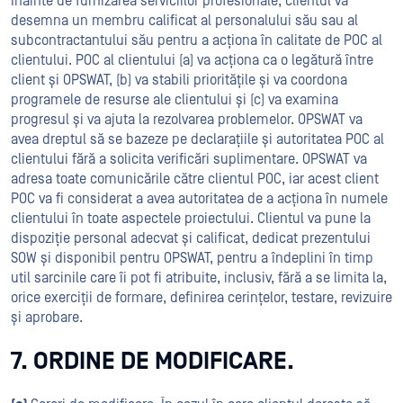
Înainte de furnizarea serviciilor profesionale, clientul va
desemna un membru calificat al personalului său sau al
subcontractantului său pentru a acționa în calitate de POC al
clientului. POC al clientului (a) va acționa ca o legătură între
client și OPSWAT, (b) va stabili prioritățile și va coordona
programele de resurse ale clientului și (c) va examina
progresul și va ajuta la rezolvarea problemelor. OPSWAT va
avea dreptul să se bazeze pe declarațiile și autoritatea POC al
clientului fără a solicita verificări suplimentare. OPSWAT va
adresa toate comunicările către clientul POC, iar acest client
POC va fi considerat a avea autoritatea de a acționa în numele
clientului în toate aspectele proiectului. Clientul va pune la
dispoziție personal adecvat și calificat, dedicat prezentului
SOW și disponibil pentru OPSWAT, pentru a îndeplini în timp
util sarcinile care îi pot fi atribuite, inclusiv, fără a se limita la,
orice exerciții de formare, definirea cerințelor, testare, revizuire
și aprobare.
7. ORDINE DE MODIFICARE.