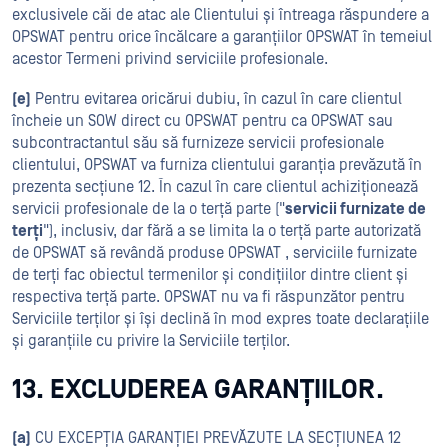
exclusivele căi de atac ale Clientului și întreaga răspundere a
OPSWAT pentru orice încălcare a garanțiilor OPSWAT în temeiul
acestor Termeni privind serviciile profesionale.
(e)
Pentru evitarea oricărui dubiu, în cazul în care clientul
încheie un SOW direct cu OPSWAT pentru ca OPSWAT sau
subcontractantul său să furnizeze servicii profesionale
clientului, OPSWAT va furniza clientului garanția prevăzută în
prezenta secțiune 12. În cazul în care clientul achiziționează
servicii profesionale de la o terță parte ("
servicii furnizate de
terți
"), inclusiv, dar fără a se limita la o terță parte autorizată
de OPSWAT să revândă produse OPSWAT , serviciile furnizate
de terți fac obiectul termenilor și condițiilor dintre client și
respectiva terță parte. OPSWAT nu va fi răspunzător pentru
Serviciile terților și își declină în mod expres toate declarațiile
și garanțiile cu privire la Serviciile terților.
13. EXCLUDEREA GARANȚIILOR.
(a)
CU EXCEPȚIA GARANȚIEI PREVĂZUTE LA SECȚIUNEA 12