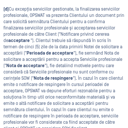
(d)
Cu excepția serviciilor gestionate, la finalizarea serviciilor
profesionale, OPSWAT va prezenta Clientului un document prin
care solicită semnătura Clientului pentru a confirma
finalizarea serviciilor profesionale și acceptarea serviciilor
profesionale de către Client ("Notificare privind cererea
de
acceptare
"). Clientul trebuie să răspundă în scris în
termen de cinci (5) zile de la data primirii Notei de solicitare a
acceptării ("
Perioada de acceptare
"), fie semnând Nota de
solicitare a acceptării pentru a accepta Serviciile profesionale
("
Nota de acceptare
"), fie detaliind motivele pentru care
consideră că Serviciile profesionale nu sunt conforme cu
cerințele SOW ("
Nota de respingere
"). În cazul în care clientul
emite o notificare de respingere în cursul perioadei de
acceptare, OPSWAT va depune eforturi rezonabile pentru a
soluționa în timp util orice neconformitate materială și va
emite o altă notificare de solicitare a acceptării pentru
semnătura clientului. În cazul în care clientul nu emite o
notificare de respingere în perioada de acceptare, serviciile
profesionale vor fi considerate ca fiind acceptate de către