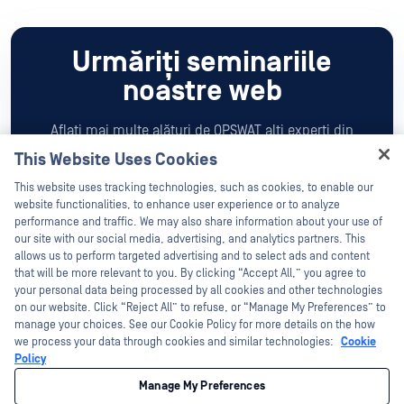
Urmăriți seminariile
noastre web
Aflați mai multe alături de OPSWAT alți experți din
domeniu despre cele mai recente subiecte legate de
This Website Uses Cookies
securitatea cibernetică
Hey there!
This website uses tracking technologies, such as cookies, to enable our
și despre cum să vă protejați organizația împotriva
I'm Ozzy, your OPSWAT virtual assistant.
website functionalities, to enhance user experience or to analyze
atacurilor cibernetice.
How can I help you secure what's critical
performance and traffic. We may also share information about your use of
today?
our site with our social media, advertising, and analytics partners. This
allows us to perform targeted advertising and to select ads and content
Urmăriți Acum
that will be more relevant to you. By clicking “Accept All,” you agree to
your personal data being processed by all cookies and other technologies
on our website. Click “Reject All” to refuse, or “Manage My Preferences” to
manage your choices. See our Cookie Policy for more details on the how
we process your data through cookies and similar technologies:
Cookie
Policy
Manage My Preferences