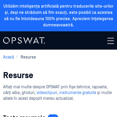
Utilizăm inteligența artificială pentru traducerile site-urilor
și, deși ne străduim să fim exacți, este posibil ca acestea
să nu fie întotdeauna 100% precise. Apreciem înțelegerea
dumneavoastră.
Acasă
/
Resurse
Resurse
Aflați mai multe despre OPSWAT prin fișe tehnice, rapoarte,
cărți albe, ghiduri,
videoclipuri
,
instrumente gratuite
și multe
altele în acest depozit mereu actualizat.