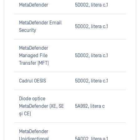
MetaDefender
5D002, litera c.1
MetaDefender Email
5D002, litera c.1
Security
MetaDefender
Managed File
5D002, litera c.1
Transfer (MFT)
Cadrul OESIS
5D002, litera c.1
Diode optice
MetaDefender (XE, SE
5A992, litera c
și CE)
MetaDefender
Unidirectional
5A002, litera a.1