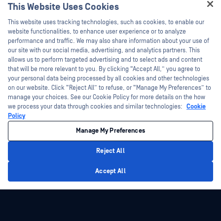
This Website Uses Cookies
Webinare
Formare
Hey there!
Fișe de date
This website uses tracking technologies, such as cookies, to enable our
Programul de gestionare a
I'm Ozzy, your OPSWAT virtual assistant.
website functionalities, to enhance user experience or to analyze
vulnerabilităților
Cărți albe
How can I help you secure what's critical
performance and traffic. We may also share information about your use of
Parteneri
today?
our site with our social media, advertising, and analytics partners. This
Instrumente gratuite
allows us to perform targeted advertising and to select ads and content
Certificare
that will be more relevant to you. By clicking “Accept All,” you agree to
Parteneri tehnologici
your personal data being processed by all cookies and other technologies
on our website. Click “Reject All” to refuse, or “Manage My Preferences” to
Program de parteneriat de canal
manage your choices. See our Cookie Policy for more details on the how
we process your data through cookies and similar technologies:
Cookie
©2026 OPSWAT . Toate drepturile rezervate. OPSWAT, MetaDefender, Metascan,
Policy
MetaAccess, OPSWAT , Trust no File. Trust No Device., OPSWAT , Protecting the
World's Critical Infrastructure, Deep CDR™ Technology, InQuest, logo-ul InQuest,
Manage My Preferences
DFI, RetroHunt, Deep File Inspection și Join the Hunt sunt mărci comerciale ale
OPSWAT . Mărcile comerciale ale terților sunt proprietatea deținătorilor respectivi.
Informații juridice
Politica de confidențialitate
Gestionarea preferințelor
Reject All
cookie
Opțiunile dvs. de confidențialitate din California
Privacy Policy
Accept All