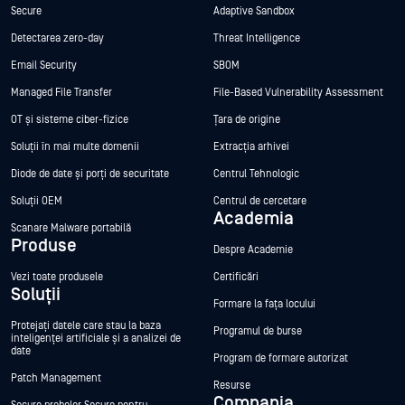
Secure
Adaptive Sandbox
Detectarea zero-day
Threat Intelligence
Email Security
SBOM
Managed File Transfer
File-Based Vulnerability Assessment
OT și sisteme ciber-fizice
Țara de origine
Soluții în mai multe domenii
Extracția arhivei
Diode de date și porți de securitate
Centrul Tehnologic
Soluții OEM
Centrul de cercetare
Academia
Scanare Malware portabilă
Produse
Despre Academie
Vezi toate produsele
Certificări
Soluții
Formare la fața locului
Protejați datele care stau la baza
Programul de burse
inteligenței artificiale și a analizei de
date
Program de formare autorizat
Patch Management
Resurse
Compania