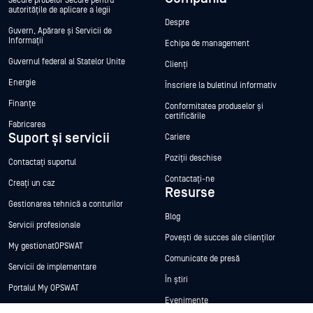
Secure probelor Secure pentru
autoritățile de aplicare a legii
Despre
Guvern, Apărare și Servicii de
Informații
Echipa de management
Guvernul federal al Statelor Unite
Clienți
Energie
Înscriere la buletinul informativ
Finanțe
Conformitatea produselor și
certificările
Fabricarea
Suport și servicii
Cariere
Poziții deschise
Contactați suportul
Contactați-ne
Creați un caz
Resurse
Gestionarea tehnică a conturilor
Blog
Servicii profesionale
Povești de succes ale clienților
My gestionatOPSWAT
Comunicate de presă
Servicii de implementare
În știri
Portalul My OPSWAT
Evenimente
Documentație tehnică