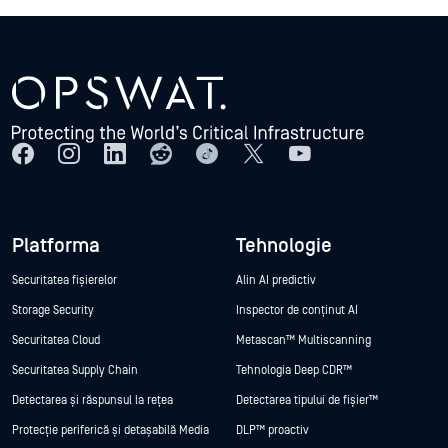
Platforma
Tehnologie
Securitatea fișierelor
Alin AI predictiv
Storage Security
Inspector de conținut AI
Securitatea Cloud
Metascan™ Multiscanning
Securitatea Supply Chain
Tehnologia Deep CDR™
Detectarea și răspunsul la rețea
Detectarea tipului de fișier™
Protecție periferică și detașabilă Media
DLP™ proactiv