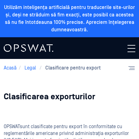
Utilizăm inteligența artificială pentru traducerile site-urilor
și, deși ne străduim să fim exacți, este posibil ca acestea
să nu fie întotdeauna 100% precise. Apreciem înțelegerea
dumneavoastră.
Acasă
/
Legal
/
Clasificare pentru export
Clasificarea exporturilor
OPSWATsunt clasificate pentru export în conformitate cu
reglementările americane privind administrația exporturilor