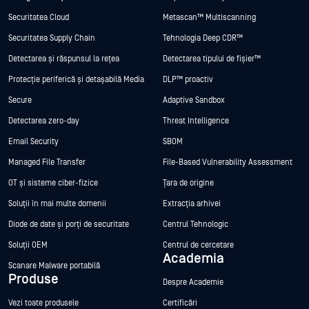
Securitatea Cloud
Metascan™ Multiscanning
Securitatea Supply Chain
Tehnologia Deep CDR™
Detectarea și răspunsul la rețea
Detectarea tipului de fișier™
Protecție periferică și detașabilă Media
DLP™ proactiv
Secure
Adaptive Sandbox
Detectarea zero-day
Threat Intelligence
Email Security
SBOM
Managed File Transfer
File-Based Vulnerability Assessment
OT și sisteme ciber-fizice
Țara de origine
Soluții în mai multe domenii
Extracția arhivei
Diode de date și porți de securitate
Centrul Tehnologic
Soluții OEM
Centrul de cercetare
Academia
Scanare Malware portabilă
Produse
Despre Academie
Vezi toate produsele
Certificări