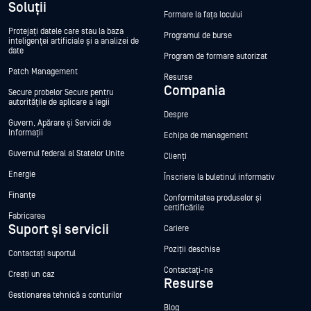
Soluții
Formare la fața locului
Protejați datele care stau la baza
Programul de burse
inteligenței artificiale și a analizei de
date
Program de formare autorizat
Patch Management
Resurse
Compania
Secure probelor Secure pentru
autoritățile de aplicare a legii
Despre
Guvern, Apărare și Servicii de
Informații
Echipa de management
Guvernul federal al Statelor Unite
Clienți
Energie
Înscriere la buletinul informativ
Finanțe
Conformitatea produselor și
certificările
Fabricarea
Suport și servicii
Cariere
Poziții deschise
Contactați suportul
Contactați-ne
Creați un caz
Resurse
Gestionarea tehnică a conturilor
Blog