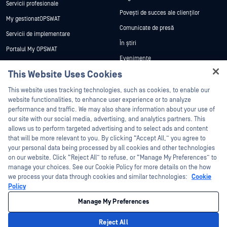
Servicii profesionale
Povești de succes ale clienților
My gestionatOPSWAT
Comunicate de presă
Servicii de implementare
În știri
Portalul My OPSWAT
Evenimente
Documentație tehnică
This Website Uses Cookies
Webinare
Formare
Hey there!
Fișe de date
This website uses tracking technologies, such as cookies, to enable our
Programul de gestionare a
I'm Ozzy, your OPSWAT virtual assistant.
website functionalities, to enhance user experience or to analyze
vulnerabilităților
Cărți albe
How can I help you secure what's critical
performance and traffic. We may also share information about your use of
Parteneri
today?
our site with our social media, advertising, and analytics partners. This
Instrumente gratuite
allows us to perform targeted advertising and to select ads and content
Certificare
that will be more relevant to you. By clicking “Accept All,” you agree to
Parteneri tehnologici
your personal data being processed by all cookies and other technologies
on our website. Click “Reject All” to refuse, or “Manage My Preferences” to
Program de parteneriat de canal
manage your choices. See our Cookie Policy for more details on the how
we process your data through cookies and similar technologies:
Cookie
©2026 OPSWAT . Toate drepturile rezervate. OPSWAT, MetaDefender, Metascan,
Policy
MetaAccess, OPSWAT , Trust no File. Trust No Device., OPSWAT , Protecting the
World's Critical Infrastructure, Deep CDR™ Technology, InQuest, logo-ul InQuest,
Manage My Preferences
DFI, RetroHunt, Deep File Inspection și Join the Hunt sunt mărci comerciale ale
OPSWAT . Mărcile comerciale ale terților sunt proprietatea deținătorilor respectivi.
Informații juridice
Politica de confidențialitate
Gestionarea preferințelor
Reject All