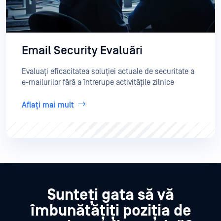
Email Security Evaluări
Evaluați eficacitatea soluției actuale de securitate a
e-mailurilor fără a întrerupe activitățile zilnice
Aflați mai mult
Sunteți gata să vă
îmbunătățiți poziția de