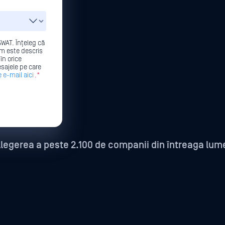
WAT. Înțeleg că
m este descris
în orice
sajele pe care
 e-mail aici
.*
legerea a peste 2.100 de companii din întreaga lum