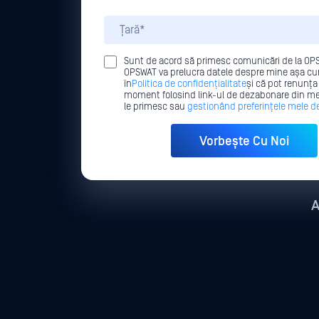
Sunt de acord să primesc comunicări de la OPS
OPSWAT va prelucra datele despre mine așa cu
în
Politica de confidențialitate
și că pot renunța 
moment folosind link-ul de dezabonare din me
le primesc sau
gestionând preferințele mele de
A