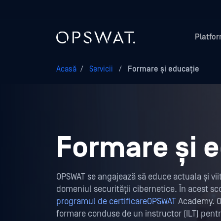
Platfo
Acasă
/
Servicii
/
Formare și educație
Formare și 
OPSWAT se angajează să educe actuala și viit
domeniul securității cibernetice. În acest s
programul de certificareOPSWAT
Academy. O
formare conduse de un instructor (ILT) pentr