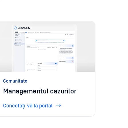
Comunitate
My OPS
Managementul cazurilor
Activ
Conectați-vă la portal
Conecta