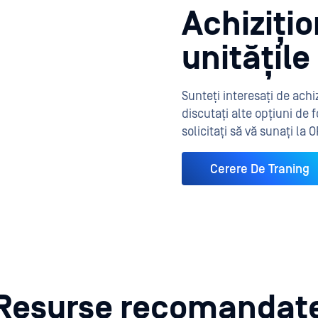
Achizițio
unitățil
Sunteți interesați de achi
discutați alte opțiuni de
solicitați să vă sunați la
Cerere De Traning
Resurse recomandat