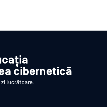
ucația
tea cibernetică
zi lucrătoare.