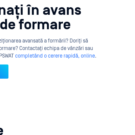
nați în avans
e de formare
ziționarea avansată a formării? Doriți să
 formare? Contactați echipa de vânzări sau
 OPSWAT
completând o cerere rapidă, online
.
e