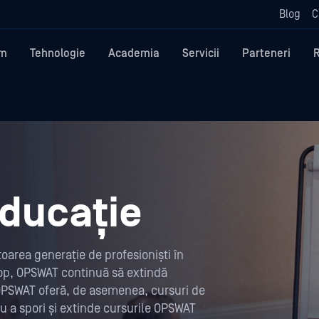
Blog
C
rm
Tehnologie
Academia
Servicii
Parteneri
educație
oarea generație de profesioniști în
cop, OPSWAT continuă să extindă
PSWAT oferă, de asemenea, cursuri de
u a spori și extinde cursurile OPSWAT