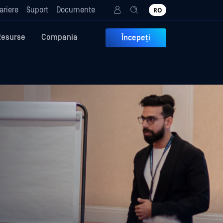
ariere
Suport
Documente
RO
Resurse
Compania
Începeți