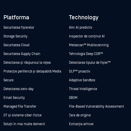
Platforma
Technology
Securitatea fișierelor
Alin AI predictiv
Storage Security
Inspector de conținut AI
Securitatea Cloud
Metascan™ Multiscanning
Securitatea Supply Chain
Tehnologia Deep CDR™
Detectarea și răspunsul la rețea
Detectarea tipului de fișier™
Protecție periferică și detașabilă Media
DLP™ proactiv
Secure
Adaptive Sandbox
Detectarea zero-day
Threat Intelligence
Email Security
SBOM
Managed File Transfer
File-Based Vulnerability Assessment
OT și sisteme ciber-fizice
Țara de origine
Soluții în mai multe domenii
Extracția arhivei