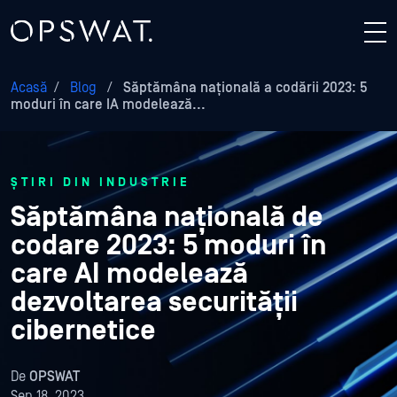
Acasă
/
Blog
/
Săptămâna națională a codării 2023: 5
moduri în care IA modelează...
ȘTIRI DIN INDUSTRIE
Săptămâna națională de
codare 2023: 5 moduri în
care AI modelează
dezvoltarea securității
cibernetice
De
OPSWAT
Sep 18, 2023