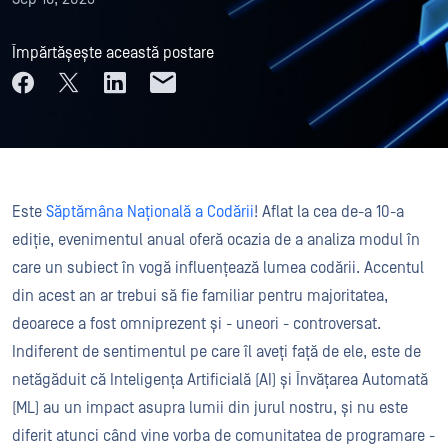
Împărtășește această postare
Este
Săptămâna Națională a Codării
! Aflat la cea de-a 10-a
ediție, evenimentul anual oferă ocazia de a analiza modul în
care un subiect în vogă influențează lumea codării. Accentul
din acest an ar trebui să fie familiar pentru majoritatea,
deoarece a fost omniprezent și - uneori - controversat.
Indiferent de sentimentul pe care îl aveți față de ele, este de
netăgăduit că Inteligența Artificială (AI) și Învățarea Automată
(ML) au un impact asupra lumii din jurul nostru, și nu este
diferit atunci când vine vorba de comunitatea de programare -