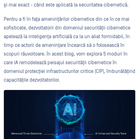
și mai exact - când este aplicată la securitatea cibernetică.
Pentru a fi în fața amenințărilor cibernetice din ce în ce mai
sofisticate, dezvoltatorii din domeniul securității cibernetice
apelează la inteligența artificială ca la un aliat formidabil, în
timp ce actorii de amenințare încearcă să o folosească în
scopuri răuvoitoare. În acest blog, vom explora 5 moduri în
care IA remodelează peisajul securității cibernetice în
domeniul protecției infrastructurilor critice (CIP), îmbunătățind
capacitățile dezvoltatorilor.