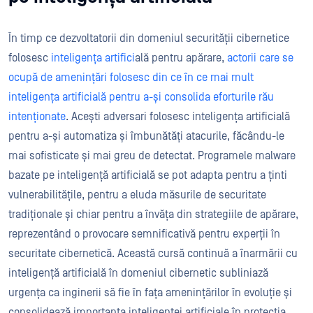
În timp ce dezvoltatorii din domeniul securității cibernetice
folosesc
inteligența artifici
ală pentru apărare,
actorii care se
ocupă de amenințări folosesc din ce în ce mai mult
inteligența artificială pentru a-și consolida eforturile rău
intenționate
. Acești adversari folosesc inteligența artificială
pentru a-și automatiza și îmbunătăți atacurile, făcându-le
mai sofisticate și mai greu de detectat. Programele malware
bazate pe inteligență artificială se pot adapta pentru a ținti
vulnerabilitățile, pentru a eluda măsurile de securitate
tradiționale și chiar pentru a învăța din strategiile de apărare,
reprezentând o provocare semnificativă pentru experții în
securitate cibernetică. Această cursă continuă a înarmării cu
inteligență artificială în domeniul cibernetic subliniază
urgența ca inginerii să fie în fața amenințărilor în evoluție și
consolidează importanța inteligenței artificiale în protecția