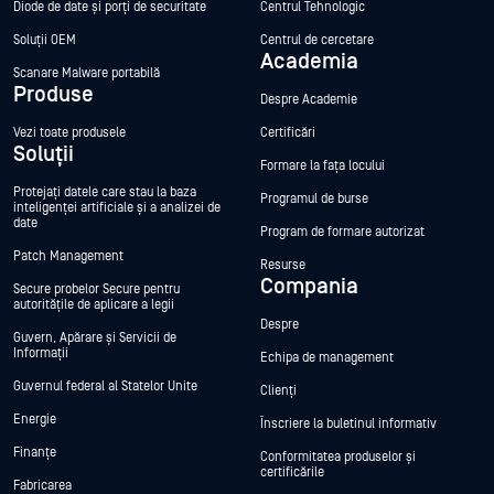
Diode de date și porți de securitate
Centrul Tehnologic
Soluții OEM
Centrul de cercetare
Academia
Scanare Malware portabilă
Produse
Despre Academie
Vezi toate produsele
Certificări
Soluții
Formare la fața locului
Protejați datele care stau la baza
Programul de burse
inteligenței artificiale și a analizei de
date
Program de formare autorizat
Patch Management
Resurse
Compania
Secure probelor Secure pentru
autoritățile de aplicare a legii
Despre
Guvern, Apărare și Servicii de
Informații
Echipa de management
Guvernul federal al Statelor Unite
Clienți
Energie
Înscriere la buletinul informativ
Finanțe
Conformitatea produselor și
certificările
Fabricarea