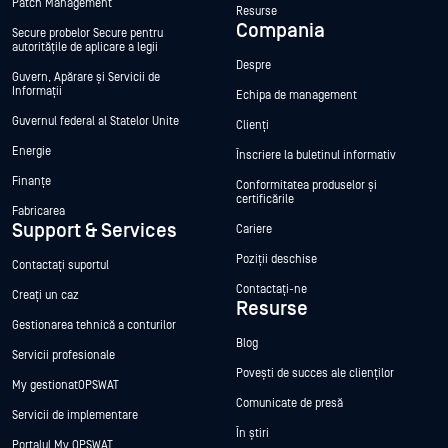
Patch Management
Resurse
Compania
Secure probelor Secure pentru
autoritățile de aplicare a legii
Despre
Guvern, Apărare și Servicii de
Informații
Echipa de management
Guvernul federal al Statelor Unite
Clienți
Energie
Înscriere la buletinul informativ
Finanțe
Conformitatea produselor și
certificările
Fabricarea
Support & Services
Cariere
Poziții deschise
Contactați suportul
Contactați-ne
Creați un caz
Resurse
Gestionarea tehnică a conturilor
Blog
Servicii profesionale
Povești de succes ale clienților
My gestionatOPSWAT
Comunicate de presă
Servicii de implementare
În știri
Portalul My OPSWAT