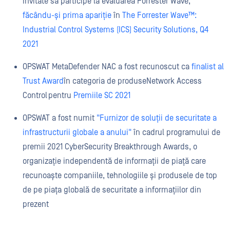
invitate să participe la evaluarea Forrester Wave,
făcându-și prima apariție
în
The Forrester Wave™:
Industrial Control Systems (ICS) Security Solutions, Q4
2021
OPSWAT MetaDefender NAC a fost recunoscut ca
finalist al
Trust Award
în categoria de produseNetwork Access
Control pentru
Premiile SC 2021
OPSWAT a fost numit
"Furnizor de soluții de securitate a
infrastructurii globale a anului"
în cadrul programului de
premii 2021 CyberSecurity Breakthrough Awards, o
organizație independentă de informații de piață care
recunoaște companiile, tehnologiile și produsele de top
de pe piața globală de securitate a informațiilor din
prezent