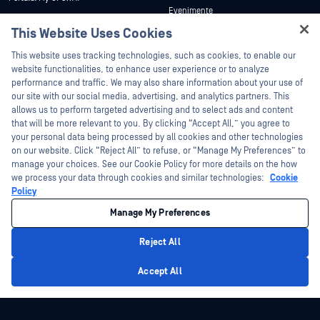
Evenimente
Documentație tehnică
This Website Uses Cookies
Webinare
Formare
Hey there!
Fișe de date
This website uses tracking technologies, such as cookies, to enable our
Programul de gestionare a
I'm Ozzy, your OPSWAT virtual assistant.
website functionalities, to enhance user experience or to analyze
vulnerabilităților
Cărți albe
How can I help you secure what's critical
performance and traffic. We may also share information about your use of
Parteneri
today?
our site with our social media, advertising, and analytics partners. This
Instrumente gratuite
allows us to perform targeted advertising and to select ads and content
Certificare
that will be more relevant to you. By clicking “Accept All,” you agree to
Parteneri tehnologici
your personal data being processed by all cookies and other technologies
on our website. Click “Reject All” to refuse, or “Manage My Preferences” to
Program de parteneriat de canal
manage your choices. See our Cookie Policy for more details on the how
we process your data through cookies and similar technologies:
Cookie
©2026 OPSWAT . Toate drepturile rezervate. OPSWAT, MetaDefender, Metascan,
Policy
MetaAccess, OPSWAT , Trust no File. Trust No Device., OPSWAT , Protecting the
World's Critical Infrastructure, Deep CDR™ Technology, InQuest, logo-ul InQuest,
Manage My Preferences
DFI, RetroHunt, Deep File Inspection și Join the Hunt sunt mărci comerciale ale
OPSWAT . Mărcile comerciale ale terților sunt proprietatea deținătorilor respectivi.
Informații juridice
Politica de confidențialitate
Gestionarea preferințelor
Reject All
cookie
Opțiunile dvs. de confidențialitate din California
Privacy Policy
Accept All