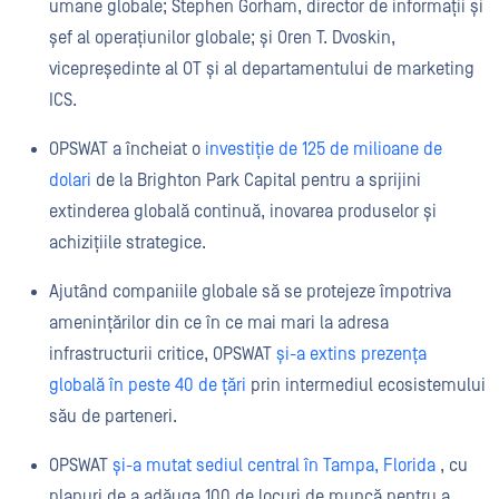
umane globale; Stephen Gorham, director de informații și
șef al operațiunilor globale; și Oren T. Dvoskin,
vicepreședinte al OT și al departamentului de marketing
ICS.
OPSWAT a încheiat o
investiție de 125 de milioane de
dolari
de la Brighton Park Capital pentru a sprijini
extinderea globală continuă, inovarea produselor și
achizițiile strategice.
Ajutând companiile globale să se protejeze împotriva
amenințărilor din ce în ce mai mari la adresa
infrastructurii critice, OPSWAT
și-a extins prezența
globală în peste 40 de țări
prin intermediul ecosistemului
său de parteneri.
OPSWAT
și-a mutat sediul central în Tampa, Florida
, cu
planuri de a adăuga 100 de locuri de muncă pentru a