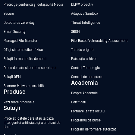
Protecție periferică și detașabilă Media
DLP™ proactiv
Secure
Adaptive Sandbox
Detectarea zero-day
Threat Intelligence
Email Security
SBOM
Managed File Transfer
File-Based Vulnerability Assessment
OT și sisteme ciber-fizice
Țara de origine
Soluții în mai multe domenii
Extracția arhivei
Diode de date și porți de securitate
Centrul Tehnologic
Soluții OEM
Centrul de cercetare
Academia
Scanare Malware portabilă
Produse
Despre Academie
Vezi toate produsele
Certificări
Soluții
Formare la fața locului
Protejați datele care stau la baza
Programul de burse
inteligenței artificiale și a analizei de
date
Program de formare autorizat