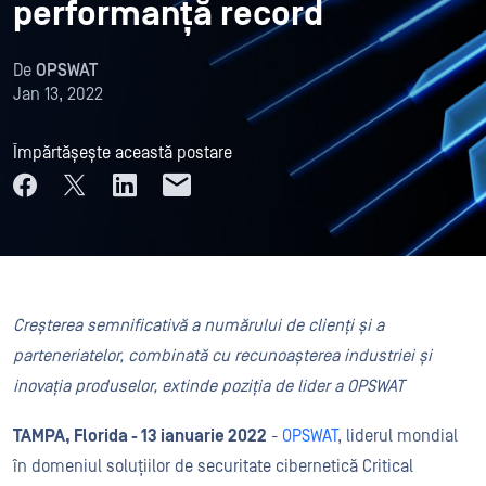
performanță record
De
OPSWAT
Jan 13, 2022
Împărtășește această postare
Creșterea semnificativă a numărului de clienți și a
parteneriatelor, combinată cu recunoașterea industriei și
inovația produselor, extinde poziția de lider a OPSWAT
TAMPA, Florida - 13 ianuarie 2022
-
OPSWAT
, liderul mondial
în domeniul soluțiilor de securitate cibernetică Critical