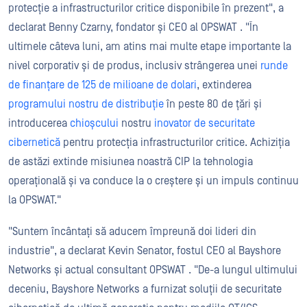
protecție a infrastructurilor critice disponibile în prezent", a
declarat Benny Czarny, fondator și CEO al OPSWAT . "În
ultimele câteva luni, am atins mai multe etape importante la
nivel corporativ și de produs, inclusiv strângerea unei
runde
de finanțare de 125 de milioane de dolari
, extinderea
programului nostru de distribuție
în peste 80 de țări și
introducerea
chioșcului
nostru
inovator de securitate
cibernetică
pentru protecția infrastructurilor critice. Achiziția
de astăzi extinde misiunea noastră CIP la tehnologia
operațională și va conduce la o creștere și un impuls continuu
la OPSWAT."
"Suntem încântați să aducem împreună doi lideri din
industrie", a declarat Kevin Senator, fostul CEO al Bayshore
Networks și actual consultant OPSWAT . "De-a lungul ultimului
deceniu, Bayshore Networks a furnizat soluții de securitate