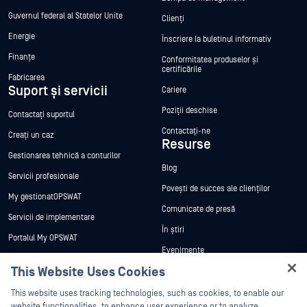
Guvernul federal al Statelor Unite
Clienți
Energie
Înscriere la buletinul informativ
Finanțe
Conformitatea produselor și
certificările
Fabricarea
Suport și servicii
Cariere
Poziții deschise
Contactați suportul
Contactați-ne
Creați un caz
Resurse
Gestionarea tehnică a conturilor
Blog
Servicii profesionale
Povești de succes ale clienților
My gestionatOPSWAT
Comunicate de presă
Servicii de implementare
În știri
Portalul My OPSWAT
Evenimente
Documentație tehnică
This Website Uses Cookies
Webinare
Formare
Hey there!
Fișe de date
This website uses tracking technologies, such as cookies, to enable our
Programul de gestionare a
I'm Ozzy, your OPSWAT virtual assistant.
website functionalities, to enhance user experience or to analyze