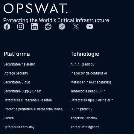
Platforma
Tehnologie
Securitatea fișierelor
Alin AI predictiv
Storage Security
Inspector de conținut AI
Securitatea Cloud
Metascan™ Multiscanning
Securitatea Supply Chain
Tehnologia Deep CDR™
Detectarea și răspunsul la rețea
Detectarea tipului de fișier™
Protecție periferică și detașabilă Media
DLP™ proactiv
Secure
Adaptive Sandbox
Detectarea zero-day
Threat Intelligence