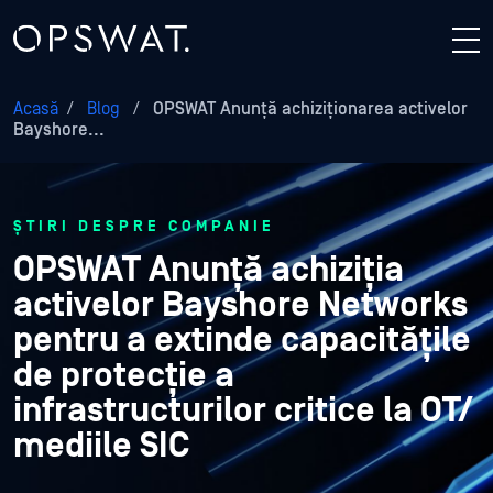
Acasă
/
Blog
/
OPSWAT Anunță achiziționarea activelor
Bayshore...
ȘTIRI DESPRE COMPANIE
OPSWAT Anunță achiziția
activelor Bayshore Networks
pentru a extinde capacitățile
de protecție a
infrastructurilor critice la OT/
mediile SIC