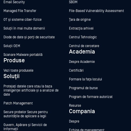
Email Security
SBOM
Managed File Transfer
File-Based Vulnerability Assessment
OT și sisteme ciber-fizice
Țara de origine
Soluții în mai multe domenii
Extracția arhivei
Diode de date și porți de securitate
Centrul Tehnologic
Soluții OEM
Centrul de cercetare
Academia
Scanare Malware portabilă
Produse
Despre Academie
Vezi toate produsele
Certificări
Soluții
Formare la fața locului
Protejați datele care stau la baza
Programul de burse
inteligenței artificiale și a analizei de
date
Program de formare autorizat
Patch Management
Resurse
Compania
Secure probelor Secure pentru
autoritățile de aplicare a legii
Despre
Guvern, Apărare și Servicii de
Informații
Echipa de management