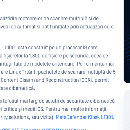
alizările motoarelor de scanare multiplă și de
ea loc automat și pot fi inițiate prin actualizări cu o
e
- L1001 este construit pe un procesor i9 care
fișierelor la 1.800 de fișiere pe secundă, ceea ce
rității față de modelele anterioare. Performanța mai
re Linux întărit, pachetele de scanare multiplă de 5
 Content Disarm and Reconstruction (CDR), permit
ate cibernetică.
tofoliul mai larg de soluții de securitate cibernetică
i critice și medii ICS. Pentru mai multe informații,
rity
solutions, sau vizitați
MetaDefender Kiosk L1001
.