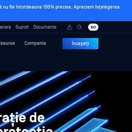
a să nu fie întotdeauna 100% precise. Apreciem înțelegerea
ariere
Suport
Documente
RO
Resurse
Compania
Începeți
ație de