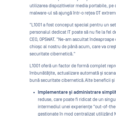
utilizarea dispozitivelor media portabile, pe 
malware-ul să ajungă într-o rețea OT extrem
"L1001 a fost conceput special pentru un set 
personalul dedicat IT poate să nu fie la fel d
CEO, OPSWAT. "Ne-am ascultat îndeaproape cl
chioșc al nostru de până acum, care va creș
securitate cibernetică."
L1001 oferă un factor de formă complet repr
îmbunătățite, actualizare automată și scanare
bună securitate cibernetică.Alte beneficii 
Implementare și administrare simpli
reduse, care poate fi ridicat de un sing
intermediul unei experiențe "out-of-the-
gestionate în mod centralizat utilizând M