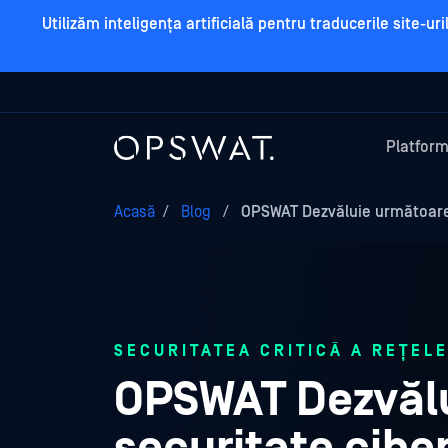
Utilizăm inteligența artificială pentru traducerile site-u
Platfor
Acasă
/
Blog
/
OPSWAT Dezvăluie următoarea 
SECURITATEA CRITICĂ A REȚELE
OPSWAT Dezvălu