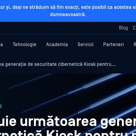
rilor și, deși ne străduim să fim exacți, este posibil ca aceste
dumneavoastră.
Blog
C
ma
Tehnologie
Academia
Servicii
Parteneri
generație de securitate cibernetică Kiosk pentru...
I
ie următoarea gener