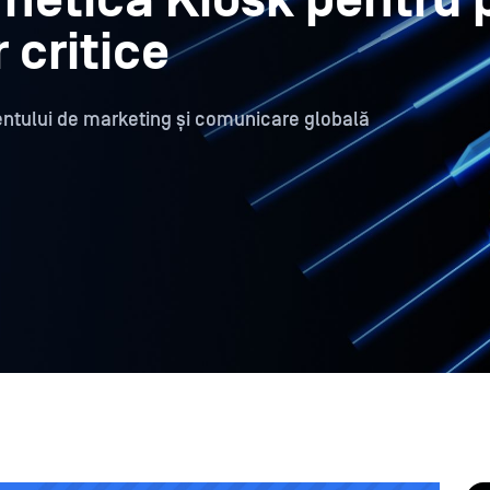
rnetică Kiosk pentru 
 critice
entului de marketing și comunicare globală