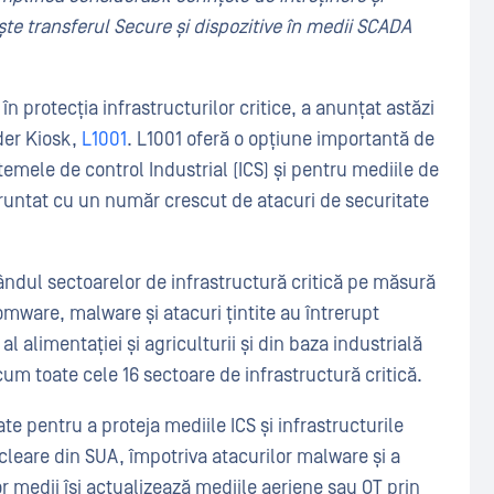
te transferul Secure și dispozitive în medii SCADA
 în protecția infrastructurilor critice, a anunțat astăzi
der Kiosk,
L1001
. L1001 oferă o opțiune importantă de
temele de control Industrial (ICS) și pentru mediile de
fruntat cu un număr crescut de atacuri de securitate
rândul sectoarelor de infrastructură critică pe măsură
omware, malware și atacuri țintite au întrerupt
 al alimentației și agriculturii și din baza industrială
um toate cele 16 sectoare de infrastructură critică.
ate pentru a proteja mediile ICS și infrastructurile
ucleare din SUA, împotriva atacurilor malware și a
or medii își actualizează mediile aeriene sau OT prin