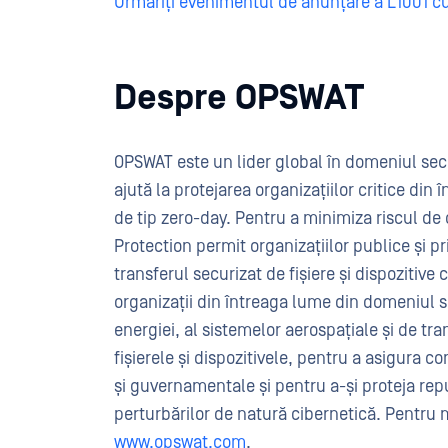
Urmăriți evenimentul de anunțare a L1001 c
Despre OPSWAT
OPSWAT este un lider global în domeniul securi
ajută la protejarea organizațiilor critice din
de tip zero-day. Pentru a minimiza riscul de
Protection permit organizațiilor publice și 
transferul securizat de fișiere și dispozitive 
organizații din întreaga lume din domeniul serv
energiei, al sistemelor aerospațiale și de tr
fișierele și dispozitivele, pentru a asigura c
și guvernamentale și pentru a-și proteja reput
perturbărilor de natură cibernetică. Pentru 
www.opswat.com
.