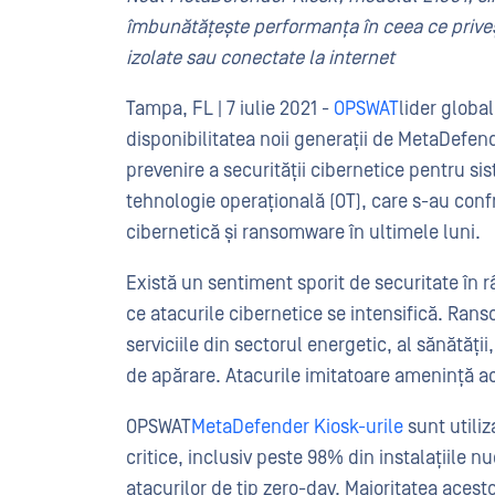
îmbunătățește performanța în ceea ce priveș
izolate sau conectate la internet
Tampa, FL | 7 iulie 2021 -
OPSWAT
lider global
disponibilitatea noii generații de MetaDefen
prevenire a securității cibernetice pentru sis
tehnologie operațională (OT), care s-au con
cibernetică și ransomware în ultimele luni.
Există un sentiment sporit de securitate în 
ce atacurile cibernetice se intensifică. Rans
serviciile din sectorul energetic, al sănătății,
de apărare. Atacurile imitatoare amenință ac
OPSWAT
MetaDefender Kiosk-urile
sunt utiliz
critice, inclusiv peste 98% din instalațiile n
atacurilor de tip zero-day. Majoritatea acest