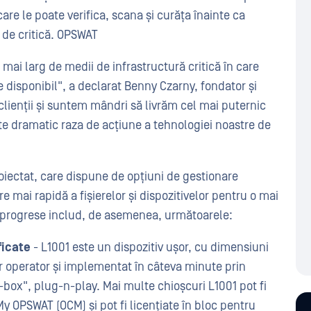
care le poate verifica, scana și curăța înainte ca
 de critică. OPSWAT
mai larg de medii de infrastructură critică în care
e disponibil", a declarat Benny Czarny, fondator și
ienții și suntem mândri să livrăm cel mai puternic
te dramatic raza de acțiune a tehnologiei noastre de
oiectat, care dispune de opțiuni de gestionare
 mai rapidă a fișierelor și dispozitivelor pentru o mai
și progrese includ, de asemenea, următoarele:
ficate
- L1001 este un dispozitiv ușor, cu dimensiuni
ur operator și implementat în câteva minute prin
box", plug-n-play. Mai multe chioșcuri L1001 pot fi
y OPSWAT (OCM) și pot fi licențiate în bloc pentru