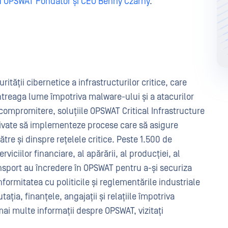
u OPSWAT Fondator și CEO Benny Czarny
.
tății cibernetice a infrastructurilor critice, care
 întreaga lume împotriva malware-ului și a atacurilor
 compromitere, soluțiile OPSWAT Critical Infrastructure
private să implementeze procese care să asigure
către și dinspre rețelele critice. Peste 1.500 de
iciilor financiare, al apărării, al producției, al
ansport au încredere în OPSWAT pentru a-și securiza
onformitatea cu politicile și reglementările industriale
ația, finanțele, angajații și relațiile împotriva
mai multe informații despre OPSWAT, vizitați