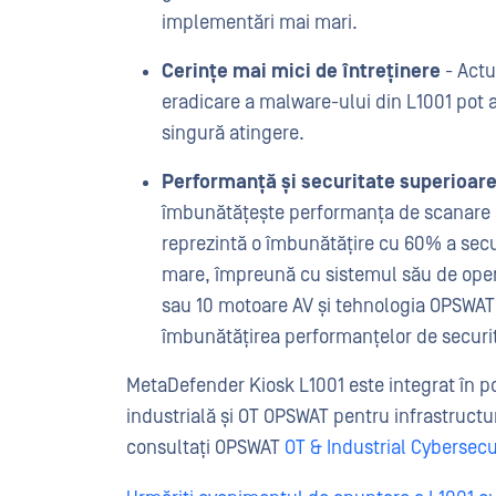
implementări mai mari.
Cerințe mai mici de întreținere
- Actu
eradicare a malware-ului din L1001 pot av
singură atingere.
Performanță și securitate superioar
îmbunătățește performanța de scanare a 
reprezintă o îmbunătățire cu 60% a secu
mare, împreună cu sistemul său de opera
sau 10 motoare AV și tehnologia OPSWAT
îmbunătățirea performanțelor de securit
MetaDefender Kiosk L1001 este integrat în por
industrială și OT OPSWAT pentru infrastructur
consultați OPSWAT
OT & Industrial Cybersecu