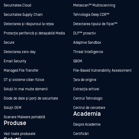
Securitatea Cloud
Metascan™ Multiscanning
Securitatea Supply Chain
Tehnologia Deep CDR™
Detectarea și răspunsul la rețea
Detectarea tipului de fișier™
Protecție periferică și detașabilă Media
DLP™ proactiv
Secure
Adaptive Sandbox
Detectarea zero-day
Threat Intelligence
Email Security
SBOM
Managed File Transfer
File-Based Vulnerability Assessment
OT și sisteme ciber-fizice
Țara de origine
Soluții în mai multe domenii
Extracția arhivei
Diode de date și porți de securitate
Centrul Tehnologic
Soluții OEM
Centrul de cercetare
Academia
Scanare Malware portabilă
Produse
Despre Academie
Vezi toate produsele
Certificări