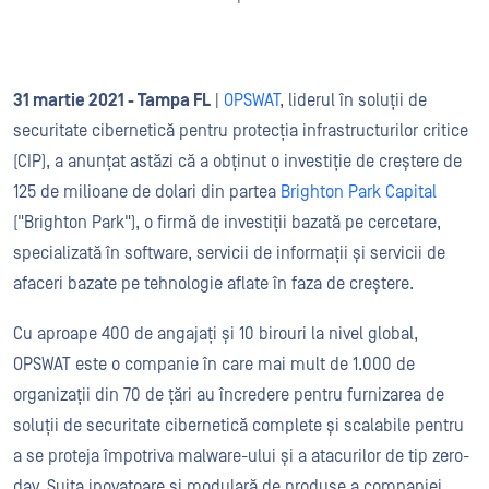
31 martie 2021 - Tampa FL
|
OPSWAT
, liderul în soluții de
securitate cibernetică pentru protecția infrastructurilor critice
(CIP), a anunțat astăzi că a obținut o investiție de creștere de
125 de milioane de dolari din partea
Brighton Park Capital
("Brighton Park"), o firmă de investiții bazată pe cercetare,
specializată în software, servicii de informații și servicii de
afaceri bazate pe tehnologie aflate în faza de creștere.
Cu aproape 400 de angajați și 10 birouri la nivel global,
OPSWAT este o companie în care mai mult de 1.000 de
organizații din 70 de țări au încredere pentru furnizarea de
soluții de securitate cibernetică complete și scalabile pentru
a se proteja împotriva malware-ului și a atacurilor de tip zero-
day. Suita inovatoare și modulară de produse a companiei