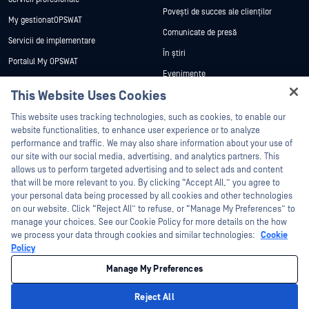
Povești de succes ale clienților
My gestionatOPSWAT
Comunicate de presă
Servicii de implementare
În știri
Portalul My OPSWAT
Evenimente
Documentație tehnică
This Website Uses Cookies
Webinare
Formare
Hey there!
Fișe de date
This website uses tracking technologies, such as cookies, to enable our
Programul de gestionare a
I'm Ozzy, your OPSWAT virtual assistant.
website functionalities, to enhance user experience or to analyze
vulnerabilităților
Cărți albe
How can I help you secure what's critical
performance and traffic. We may also share information about your use of
Parteneri
today?
our site with our social media, advertising, and analytics partners. This
Instrumente gratuite
allows us to perform targeted advertising and to select ads and content
Certificare
that will be more relevant to you. By clicking “Accept All,” you agree to
Parteneri tehnologici
your personal data being processed by all cookies and other technologies
on our website. Click “Reject All” to refuse, or “Manage My Preferences” to
Program de parteneriat de canal
manage your choices. See our Cookie Policy for more details on the how
we process your data through cookies and similar technologies:
Cookie
©2026 OPSWAT . Toate drepturile rezervate. OPSWAT, MetaDefender, Metascan,
Policy
MetaAccess, OPSWAT , Trust no File. Trust No Device., OPSWAT , Protecting the
World's Critical Infrastructure, Deep CDR™ Technology, InQuest, logo-ul InQuest,
Manage My Preferences
DFI, RetroHunt, Deep File Inspection și Join the Hunt sunt mărci comerciale ale
OPSWAT . Mărcile comerciale ale terților sunt proprietatea deținătorilor respectivi.
Informații juridice
Politica de confidențialitate
Gestionarea preferințelor
Reject All
cookie
Opțiunile dvs. de confidențialitate din California