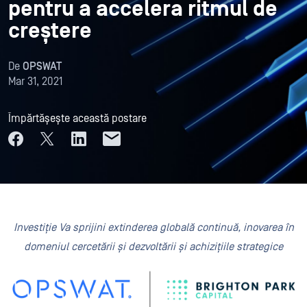
pentru a accelera ritmul de
creștere
De
OPSWAT
Mar 31, 2021
Împărtășește această postare
Investiție
Va sprijini extinderea globală continuă, inovarea în
domeniul cercetării și dezvoltării și achizițiile strategice