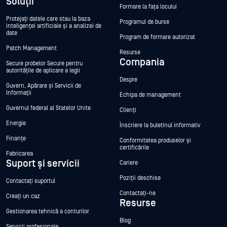
Soluții
Formare la fața locului
Protejați datele care stau la baza
Programul de burse
inteligenței artificiale și a analizei de
date
Program de formare autorizat
Patch Management
Resurse
Compania
Secure probelor Secure pentru
autoritățile de aplicare a legii
Despre
Guvern, Apărare și Servicii de
Informații
Echipa de management
Guvernul federal al Statelor Unite
Clienți
Energie
Înscriere la buletinul informativ
Finanțe
Conformitatea produselor și
certificările
Fabricarea
Suport și servicii
Cariere
Poziții deschise
Contactați suportul
Contactați-ne
Creați un caz
Resurse
Gestionarea tehnică a conturilor
Blog
Servicii profesionale