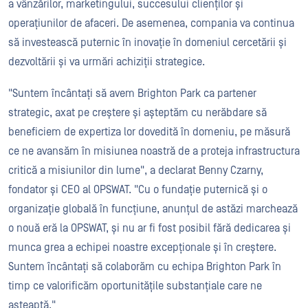
a vânzărilor, marketingului, succesului clienților și
operațiunilor de afaceri. De asemenea, compania va continua
să investească puternic în inovație în domeniul cercetării și
dezvoltării și va urmări achiziții strategice.
"Suntem încântați să avem Brighton Park ca partener
strategic, axat pe creștere și așteptăm cu nerăbdare să
beneficiem de expertiza lor dovedită în domeniu, pe măsură
ce ne avansăm în misiunea noastră de a proteja infrastructura
critică a misiunilor din lume", a declarat Benny Czarny,
fondator și CEO al OPSWAT. "Cu o fundație puternică și o
organizație globală în funcțiune, anunțul de astăzi marchează
o nouă eră la OPSWAT, și nu ar fi fost posibil fără dedicarea și
munca grea a echipei noastre excepționale și în creștere.
Suntem încântați să colaborăm cu echipa Brighton Park în
timp ce valorificăm oportunitățile substanțiale care ne
așteaptă."