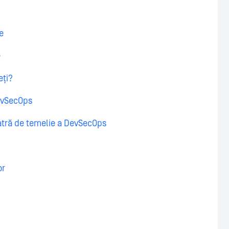
e
e
eți?
DevSecOps
iatră de temelie a DevSecOps
or