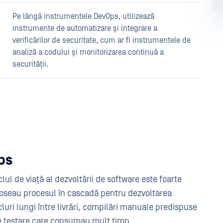
Pe lângă instrumentele DevOps, utilizează
instrumente de automatizare și integrare a
verificărilor de securitate, cum ar fi instrumentele de
analiză a codului și monitorizarea continuă a
securității.
ps
clul de viață al dezvoltării de software este foarte
oloseau procesul în cascadă pentru dezvoltarea
cluri lungi între livrări, compilări manuale predispuse
i de testare care consumau mult timp.