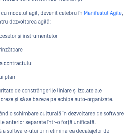
 cu modelul agil, devenit celebru în
Manifestul Agile
,
tru dezvoltarea agilă:
oceselor și instrumentelor
rinzătoare
a contractului
ui plan
itate de constrângerile liniare și izolate ale
aboreze și să se bazeze pe echipe auto-organizate.
ând o schimbare culturală în dezvoltarea de software
le anterior separate într-o forță unificată.
ă a software-ului prin eliminarea decalajelor de