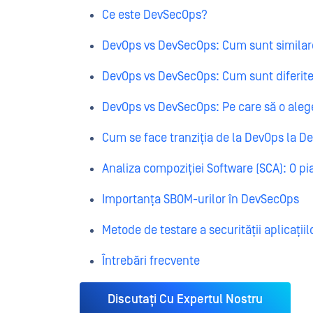
Ce este DevSecOps?
DevOps vs DevSecOps: Cum sunt similar
DevOps vs DevSecOps: Cum sunt diferit
DevOps vs DevSecOps: Pe care să o aleg
Cum se face tranziția de la DevOps la 
Analiza compoziției Software (SCA): O p
Importanța SBOM-urilor în DevSecOps
Metode de testare a securității aplicațiil
Întrebări frecvente
Discutați Cu Expertul Nostru