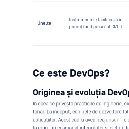
Instrumentele facilitează în
Unelte
primul rând procesul CI/CD.
Ce este DevOps?
Originea și evoluția DevO
În ceea ce privește practicile de inginerie, ci
tânăr. La început, echipele de dezvoltare f
aplicațiilor. Acest cadru avea neajunsuri - ci
la erori, un coșmar al integrărilor și ciclur