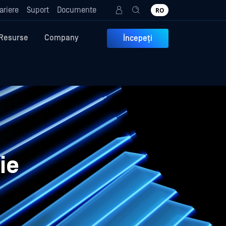
ariere
Suport
Documente
RO
Resurse
Company
Începeți
ie