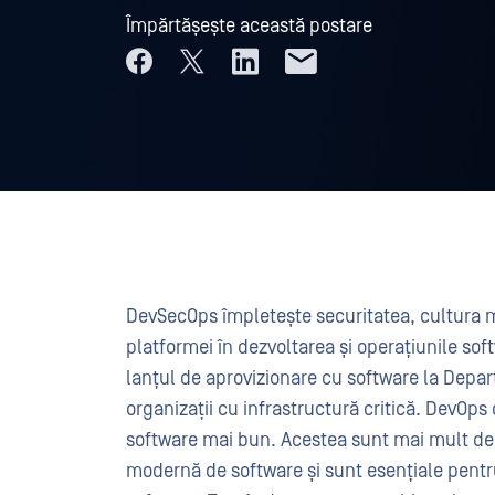
Împărtășește această postare
DevSecOps împletește securitatea, cultura 
platformei în dezvoltarea și operațiunile so
lanțul de aprovizionare cu software la Depar
organizații cu infrastructură critică. DevOp
software mai bun. Acestea sunt mai mult de
modernă de software și sunt esențiale pentru 