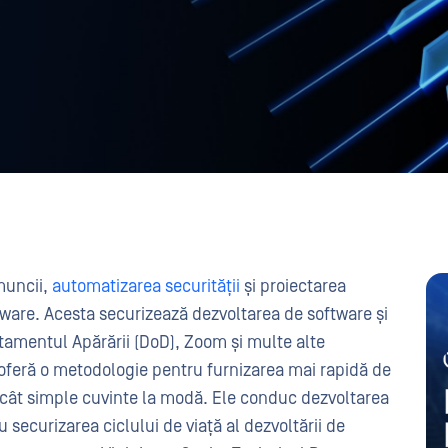
muncii,
automatizarea securității
și proiectarea
ftware. Acesta securizează dezvoltarea de software și
tamentul Apărării (DoD), Zoom și multe alte
s oferă o metodologie pentru furnizarea mai rapidă de
cât simple cuvinte la modă. Ele conduc dezvoltarea
securizarea ciclului de viață al dezvoltării de