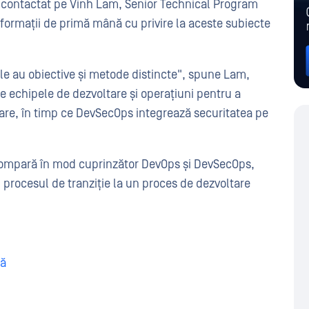
m contactat pe Vinh Lam, Senior Technical Program
formații de primă mână cu privire la aceste subiecte
le au obiective și metode distincte", spune Lam,
 echipele de dezvoltare și operațiuni pentru a
ftware, în timp ce DevSecOps integrează securitatea pe
l compară în mod cuprinzător DevOps și DevSecOps,
d procesul de tranziție la un proces de dezvoltare
dă