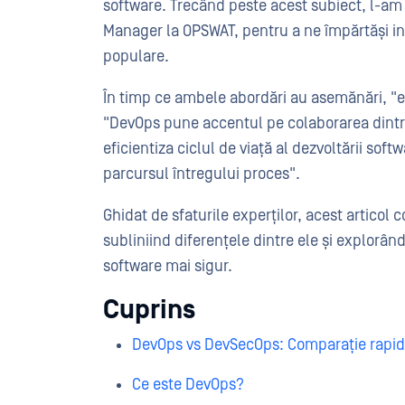
software. Trecând peste acest subiect, l-a
Manager la OPSWAT, pentru a ne împărtăși in
populare.
În timp ce ambele abordări au asemănări, "e
"DevOps pune accentul pe colaborarea dintre
eficientiza ciclul de viață al dezvoltării so
parcursul întregului proces".
Ghidat de sfaturile experților, acest artico
subliniind diferențele dintre ele și explorân
software mai sigur.
Cuprins
DevOps vs DevSecOps: Comparație rapi
Ce este DevOps?