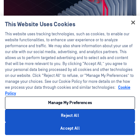
This Website Uses Cookies
Hey there!
This website uses tracking technologies, such as cookies, to enable our
I'm Ozzy, your OPSWAT virtual assistant.
website functionalities, to enhance user experience or to analyze
How can I help you secure what's critical
performance and traffic. We may also share information about your use of
today?
our site with our social media, advertising, and analytics partners. This
Ultimele postări
allows us to perform targeted advertising and to select ads and content
that will be more relevant to you. By clicking “Accept All,” you agree to
your personal data being processed by all cookies and other technologies
on our website. Click “Reject All” to refuse, or “Manage My Preferences” to
Shai-Hulud revine: viermele ChainDrop
manage your choices. See our Cookie Policy for more details on the how
lovește npm, infectând sute de pachete
we process your data through cookies and similar technologies:
Cookie
Policy
Aug 7, 2026
Manage My Preferences
Reject All
Riscul asociat cu IntelligentFILE
Privacy Policy
Accept All
Aug 5, 2026