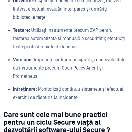
Dezvoltare
: Aplicați modele de cod securizat, utilizați
linters, efectuați evaluări inter pares și urmăriți
bibliotecile terțe.
Testare
: Utilizați instrumente precum ZAP pentru
testarea automatizată și manuală a securității; efectuați
teste pentest înainte de lansare.
Versiune
: Impuneți configurații sigure și observabilitate
cu instrumente precum Open Policy Agent și
Prometheus.
Întreținere
: Monitorizați continuu sistemele și efectuați
exerciții de răspuns la incidente.
Care sunt cele mai bune practici
pentru un ciclu Secure viață al
dezvoltării software-ului Secure ?