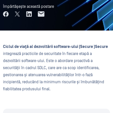
Împărtășește această postare
Ciclul de viață al dezvoltării software-ului (Secure )Secure
integrează practicile de securitate în fiecare etapă a
dezvoltării software-ului. Este o abordare proactivă a
securității în cadrul SDLC, care are ca scop identificarea,
gestionarea și atenuarea vulnerabilităților într-o fază
incipientă, reducând la minimum riscurile și îmbunătățind
fiabilitatea produsului final.