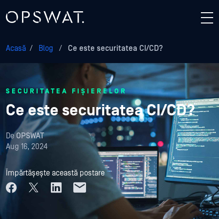
Acasă
/
Blog
/
Ce este securitatea CI/CD?
SECURITATEA FIȘIERELOR
Ce este securitatea CI/CD?
De
OPSWAT
Aug 16, 2024
Împărtășește această postare