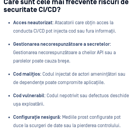
Care sunt cele mai frecvente riscuri de
securitate CI/CD?
Acces neautorizat
: Atacatorii care obțin acces la
conducta CI/CD pot injecta cod sau fura informații.
Gestionarea necorespunzătoare a secretelor
:
Gestionarea necorespunzătoare a cheilor API sau a
parolelor poate cauza breșe.
Cod malițios
: Codul injectat de actori amenințători sau
de dependențe poate compromite aplicațiile.
Cod vulnerabil
: Codul nepotrivit sau defectuos deschide
ușa exploatării.
Configurație nesigură
: Mediile prost configurate pot
duce la scurgeri de date sau la pierderea controlului.