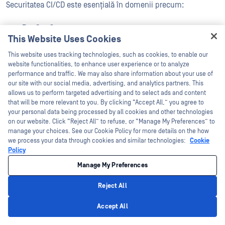
Securitatea CI/CD este esențială în domenii precum:
DevSecOps
This Website Uses Cookies
Testarea securității aplicațiilor
Hey there!
This website uses tracking technologies, such as cookies, to enable our
I'm Ozzy, your OPSWAT virtual assistant.
website functionalities, to enhance user experience or to analyze
Container Securitate
How can I help you secure what's critical
performance and traffic. We may also share information about your use of
today?
our site with our social media, advertising, and analytics partners. This
allows us to perform targeted advertising and to select ads and content
Infrastructura ca cod (IaC)
that will be more relevant to you. By clicking “Accept All,” you agree to
your personal data being processed by all cookies and other technologies
Conformitate și guvernanță
on our website. Click “Reject All” to refuse, or “Manage My Preferences” to
manage your choices. See our Cookie Policy for more details on the how
Securitatea Supply Chain
we process your data through cookies and similar technologies:
Cookie
Policy
Patch Management
Manage My Preferences
Răspuns la incidente
Reject All
Privacy Policy
Securitatea microserviciilor
Accept All