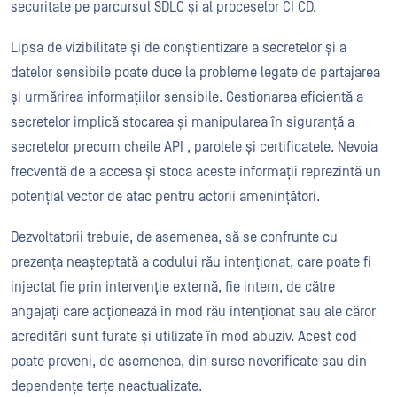
securitate pe parcursul SDLC și al proceselor CI CD.
Lipsa de vizibilitate și de conștientizare a secretelor și a
datelor sensibile poate duce la probleme legate de partajarea
și urmărirea informațiilor sensibile. Gestionarea eficientă a
secretelor implică stocarea și manipularea în siguranță a
secretelor precum cheile API , parolele și certificatele. Nevoia
frecventă de a accesa și stoca aceste informații reprezintă un
potențial vector de atac pentru actorii amenințători.
Dezvoltatorii trebuie, de asemenea, să se confrunte cu
prezența neașteptată a codului rău intenționat, care poate fi
injectat fie prin intervenție externă, fie intern, de către
angajați care acționează în mod rău intenționat sau ale căror
acreditări sunt furate și utilizate în mod abuziv. Acest cod
poate proveni, de asemenea, din surse neverificate sau din
dependențe terțe neactualizate.