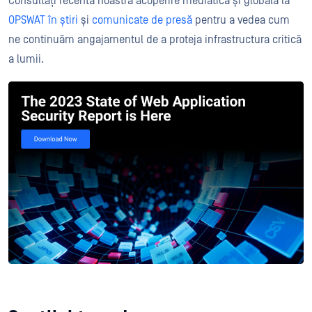
Consultați recenta noastră acoperire mediatică și globală la
OPSWAT în știri
și
comunicate de presă
pentru a vedea cum
ne continuăm angajamentul de a proteja infrastructura critică
a lumii.