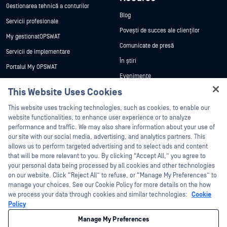
Gestionarea tehnică a conturilor
Blog
Servicii profesionale
Povești de succes ale clienților
My gestionatOPSWAT
Comunicate de presă
Servicii de implementare
În știri
Portalul My OPSWAT
Evenimente
Documentație tehnică
This Website Uses Cookies
Webinare
Formare
Hey there!
Fișe de date
This website uses tracking technologies, such as cookies, to enable our
Programul de gestionare a
I'm Ozzy, your OPSWAT virtual assistant.
website functionalities, to enhance user experience or to analyze
vulnerabilităților
Cărți albe
How can I help you secure what's critical
performance and traffic. We may also share information about your use of
Parteneri
today?
our site with our social media, advertising, and analytics partners. This
Instrumente gratuite
allows us to perform targeted advertising and to select ads and content
Certificare
that will be more relevant to you. By clicking “Accept All,” you agree to
Parteneri tehnologici
your personal data being processed by all cookies and other technologies
on our website. Click “Reject All” to refuse, or “Manage My Preferences” to
Program de parteneriat de canal
manage your choices. See our Cookie Policy for more details on the how
we process your data through cookies and similar technologies:
Cookie
©2026 OPSWAT . Toate drepturile rezervate. OPSWAT, MetaDefender, Metascan,
Policy
MetaAccess, OPSWAT , Trust no File. Trust No Device., OPSWAT , Protecting the
World's Critical Infrastructure, Deep CDR™ Technology, InQuest, logo-ul InQuest,
Manage My Preferences
DFI, RetroHunt, Deep File Inspection și Join the Hunt sunt mărci comerciale ale