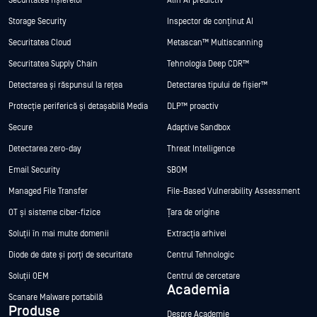
Securitatea fișierelor
Alin AI predictiv
Storage Security
Inspector de conținut AI
Securitatea Cloud
Metascan™ Multiscanning
Securitatea Supply Chain
Tehnologia Deep CDR™
Detectarea și răspunsul la rețea
Detectarea tipului de fișier™
Protecție periferică și detașabilă Media
DLP™ proactiv
Secure
Adaptive Sandbox
Detectarea zero-day
Threat Intelligence
Email Security
SBOM
Managed File Transfer
File-Based Vulnerability Assessment
OT și sisteme ciber-fizice
Țara de origine
Soluții în mai multe domenii
Extracția arhivei
Diode de date și porți de securitate
Centrul Tehnologic
Soluții OEM
Centrul de cercetare
Academia
Scanare Malware portabilă
Produse
Despre Academie