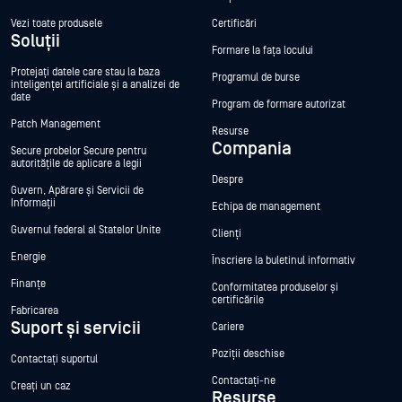
Vezi toate produsele
Certificări
Soluții
Formare la fața locului
Protejați datele care stau la baza
Programul de burse
inteligenței artificiale și a analizei de
date
Program de formare autorizat
Patch Management
Resurse
Compania
Secure probelor Secure pentru
autoritățile de aplicare a legii
Despre
Guvern, Apărare și Servicii de
Informații
Echipa de management
Guvernul federal al Statelor Unite
Clienți
Energie
Înscriere la buletinul informativ
Finanțe
Conformitatea produselor și
certificările
Fabricarea
Suport și servicii
Cariere
Poziții deschise
Contactați suportul
Contactați-ne
Creați un caz
Resurse