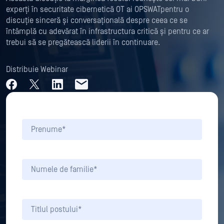
experți în securitate cibernetică OT ai OPSWATpentru o
discuție sinceră și conversațională despre ceea ce se
întâmplă cu adevărat în infrastructura critică și pentru ce ar
trebui să se pregătească liderii în continuare.
Distribuie Webinar