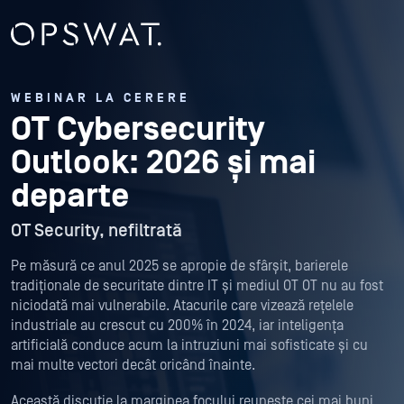
WEBINAR LA CERERE
OT Cybersecurity
Outlook: 2026 și mai
departe
OT Security, nefiltrată
Pe măsură ce anul 2025 se apropie de sfârșit, barierele
tradiționale de securitate dintre IT și mediul OT OT nu au fost
niciodată mai vulnerabile. Atacurile care vizează rețelele
industriale au crescut cu 200% în 2024, iar inteligența
artificială conduce acum la intruziuni mai sofisticate și cu
mai multe vectori decât oricând înainte.
Această discuție la marginea focului reunește cei mai buni