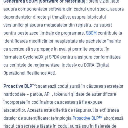
Generarea SBOM (Software of Materials)
: oferă vizibilitate
asupra componentelor software din cadrul unui stack, asupra
dependențelor directe și tranzitive, asupra istoricului
versiunilor și asupra metadatelor din registru, cu suport
pentru peste zece limbaje de programare.
SBOM
contribuie la
identificarea modificărilor neașteptate ale pachetelor înainte
ca acestea să se propage în aval și permite exportul în
formatele CycloneDX și SPDX pentru a asigura conformitatea
cu cerințele de reglementare, inclusiv cu DORA (Digital
Operational Resilience Act).
Proactive DLP
™: scanează codul sursă în căutarea secretelor
hardcodate – parole, API , tokenuri și date de autentificare
încorporate în cod înainte ca acestea să fie expuse
atacatorilor. Aceasta este diferită de răspunsul la exfiltrarea
datelor de autentificare: tehnologia
Proactive DLP™
abordează
riscul ca secretele lăsate în codul sursă sau în fișierele de