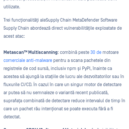
utilizate.
Trei funcționalități aleSupply Chain MetaDefender Software
Supply Chain abordează direct vulnerabilitățile exploatate de
acest atac:
Metascan™ Multiscanning
: combină peste
30 de
motoare
comerciale anti-malware
pentru a scana pachetele din
registrele de cod sursă, inclusiv npm și PyPI, înainte ca
acestea să ajungă la stațiile de lucru ale dezvoltatorilor sau în
fluxurile CI/CD. În cazul în care un singur motor de detectare
ar putea să nu semnaleze o variantă recent publicată,
suprafața combinată de detectare reduce intervalul de timp în
care un pachet rău intenționat se poate executa fără a fi
detectat.