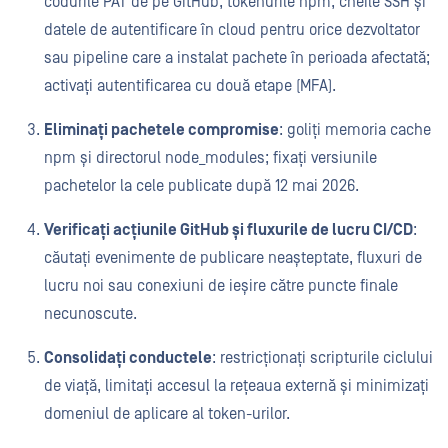
codurile PAT de pe GitHub, tokenurile npm, cheile SSH și
datele de autentificare în cloud pentru orice dezvoltator
sau pipeline care a instalat pachete în perioada afectată;
activați autentificarea cu două etape (MFA).
Eliminați pachetele compromise
: goliți memoria cache
npm și directorul node_modules; fixați versiunile
pachetelor la cele publicate după 12 mai 2026.
Verificați acțiunile GitHub și fluxurile de lucru CI/CD
:
căutați evenimente de publicare neașteptate, fluxuri de
lucru noi sau conexiuni de ieșire către puncte finale
necunoscute.
Consolidați conductele
: restricționați scripturile ciclului
de viață, limitați accesul la rețeaua externă și minimizați
domeniul de aplicare al token-urilor.