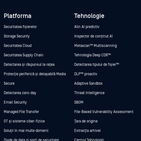
Platforma
Tehnologie
Securitatea fișierelor
Alin AI predictiv
Storage Security
Inspector de conținut AI
Securitatea Cloud
Metascan™ Multiscanning
Securitatea Supply Chain
Tehnologia Deep CDR™
Detectarea și răspunsul la rețea
Detectarea tipului de fișier™
Protecție periferică și detașabilă Media
DLP™ proactiv
Secure
Adaptive Sandbox
Detectarea zero-day
Threat Intelligence
Email Security
SBOM
Managed File Transfer
File-Based Vulnerability Assessment
OT și sisteme ciber-fizice
Țara de origine
Soluții în mai multe domenii
Extracția arhivei
Diode de date și porți de securitate
Centrul Tehnologic