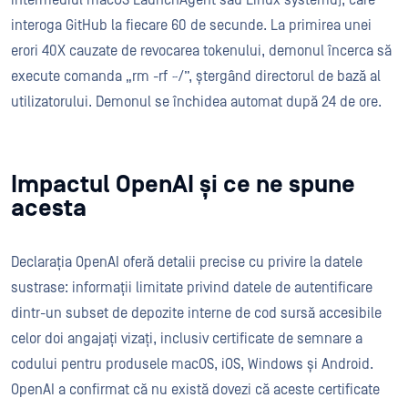
intermediul macOS LaunchAgent sau Linux systemd), care
interoga GitHub la fiecare 60 de secunde. La primirea unei
erori 40X cauzate de revocarea tokenului, demonul încerca să
execute comanda „rm -rf ~/”, ștergând directorul de bază al
utilizatorului. Demonul se închidea automat după 24 de ore.
Impactul OpenAI și ce ne spune
acesta
Declarația OpenAI oferă detalii precise cu privire la datele
sustrase: informații limitate privind datele de autentificare
dintr-un subset de depozite interne de cod sursă accesibile
celor doi angajați vizați, inclusiv certificate de semnare a
codului pentru produsele macOS, iOS, Windows și Android.
OpenAI a confirmat că nu există dovezi că aceste certificate