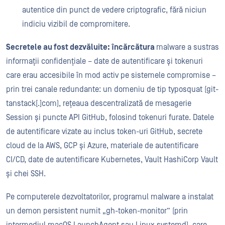
autentice din punct de vedere criptografic, fără niciun
indiciu vizibil de compromitere.
Secretele au fost dezvăluite: încărcătura
malware a sustras
informații confidențiale – date de autentificare și tokenuri
care erau accesibile în mod activ pe sistemele compromise –
prin trei canale redundante: un domeniu de tip typosquat (git-
tanstack[.]com), rețeaua descentralizată de mesagerie
Session și puncte API GitHub, folosind tokenuri furate. Datele
de autentificare vizate au inclus token-uri GitHub, secrete
cloud de la AWS, GCP și Azure, materiale de autentificare
CI/CD, date de autentificare Kubernetes, Vault HashiCorp Vault
și chei SSH.
Pe computerele dezvoltatorilor, programul malware a instalat
un demon persistent numit „gh-token-monitor” (prin