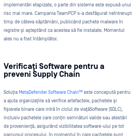
implementări etapizate, o parte din sisteme este expusă unui
risc mai mare. Campania TeamPCP s-a desfășurat neîntrerupt
timp de câteva săptămâni, publicând pachete malware în
registre și așteptând ca acestea să fie instalate. Momentul
ales nu a fost întâmplător.
Verificați Software pentru a
preveni Supply Chain
Soluția
MetaDefender Software Chain™
este concepută pentru
a ajuta organizațiile să verifice artefactele, pachetele și
fișierele binare care intră în ciclul de viațăSoftware (SDLC),
inclusiv pachetele care conțin semnături valide sau atestări
de proveniență, asigurând vizibilitatea software-ului pe tot
parcursul procesului, în momentul în care pachetele sunt