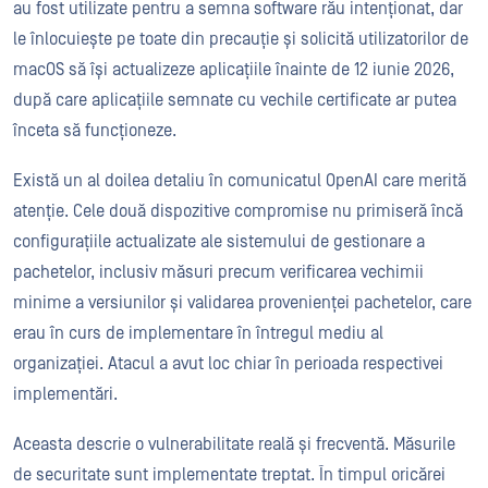
au fost utilizate pentru a semna software rău intenționat, dar
le înlocuiește pe toate din precauție și solicită utilizatorilor de
macOS să își actualizeze aplicațiile înainte de 12 iunie 2026,
după care aplicațiile semnate cu vechile certificate ar putea
înceta să funcționeze.
Există un al doilea detaliu în comunicatul OpenAI care merită
atenție. Cele două dispozitive compromise nu primiseră încă
configurațiile actualizate ale sistemului de gestionare a
pachetelor, inclusiv măsuri precum verificarea vechimii
minime a versiunilor și validarea provenienței pachetelor, care
erau în curs de implementare în întregul mediu al
organizației. Atacul a avut loc chiar în perioada respectivei
implementări.
Aceasta descrie o vulnerabilitate reală și frecventă. Măsurile
de securitate sunt implementate treptat. În timpul oricărei