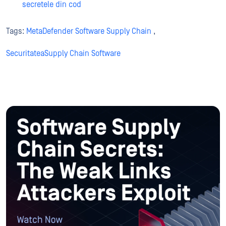
secretele din cod
Tags:
MetaDefender Software Supply Chain
,
SecuritateaSupply Chain Software