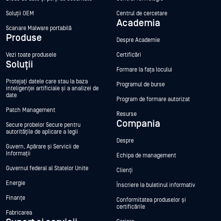
Soluții OEM
Centrul de cercetare
Academia
Scanare Malware portabilă
Produse
Despre Academie
Vezi toate produsele
Certificări
Soluții
Formare la fața locului
Protejați datele care stau la baza
Programul de burse
inteligenței artificiale și a analizei de
date
Program de formare autorizat
Patch Management
Resurse
Compania
Secure probelor Secure pentru
autoritățile de aplicare a legii
Despre
Guvern, Apărare și Servicii de
Informații
Echipa de management
Guvernul federal al Statelor Unite
Clienți
Energie
Înscriere la buletinul informativ
Finanțe
Conformitatea produselor și
certificările
Fabricarea