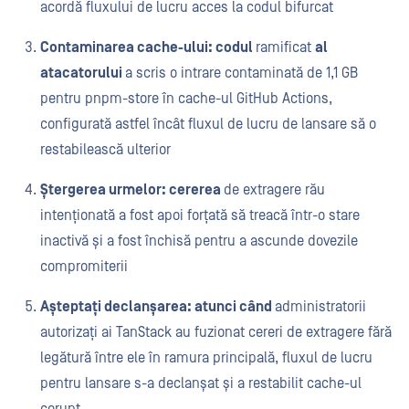
acordă fluxului de lucru acces la codul bifurcat
Contaminarea cache-ului: codul
ramificat
al
atacatorului
a scris o intrare contaminată de 1,1 GB
pentru pnpm-store în cache-ul GitHub Actions,
configurată astfel încât fluxul de lucru de lansare să o
restabilească ulterior
Ștergerea urmelor: cererea
de extragere rău
intenționată a fost apoi forțată să treacă într-o stare
inactivă și a fost închisă pentru a ascunde dovezile
compromiterii
Așteptați declanșarea: atunci când
administratorii
autorizați ai TanStack au fuzionat cereri de extragere fără
legătură între ele în ramura principală, fluxul de lucru
pentru lansare s-a declanșat și a restabilit cache-ul