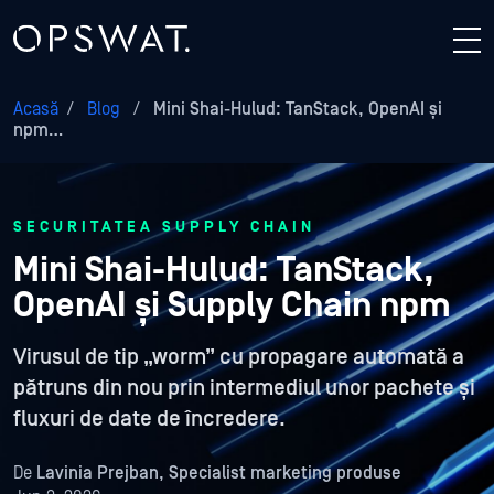
Acasă
/
Blog
/
Mini Shai-Hulud: TanStack, OpenAI și
npm…
SECURITATEA SUPPLY CHAIN
Mini Shai-Hulud: TanStack,
OpenAI și Supply Chain npm
Virusul de tip „worm” cu propagare automată a
pătruns din nou prin intermediul unor pachete și
fluxuri de date de încredere.
De
Lavinia Prejban, Specialist marketing produse