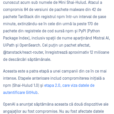
cunoscut acum sub numele de Mini Shai-Hulud. Atacul a
compromis 84 de versiuni de pachete malware din 42 de
pachete TanStack din registrul npm într-un interval de șase
minute, extinzându-se în cele din urmă la peste 170 de
pachete din registrele de cod sursă npm și PyPI (Python
Package Index), inclusiv spații de nume aparținând Mistral AI,
UiPath și OpenSearch. Cel puțin un pachet afectat,
@tanstack/react-router, înregistrează aproximativ 12 milioane
de descărcări săptămânale.
Aceasta este a patra etapă a unei campanii din ce în ce mai
intense. Etapele anterioare includ
compromiterea inițială a
npm (Shai-Hulud 1.0)
și
etapa 2.0, care viza datele de
autentificare GitHub
.
OpenAI a anunțat săptămâna aceasta că două dispozitive ale
angajaților au fost compromise. Nu au fost afectate datele