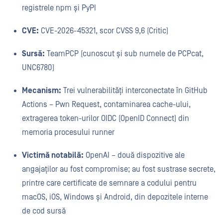
registrele npm și PyPI
CVE:
CVE-2026-45321, scor CVSS 9,6 (Critic)
Sursă:
TeamPCP (cunoscut și sub numele de PCPcat,
UNC6780)
Mecanism:
Trei vulnerabilități interconectate în GitHub
Actions – Pwn Request, contaminarea cache-ului,
extragerea token-urilor OIDC (OpenID Connect) din
memoria procesului runner
Victimă notabilă:
OpenAI – două dispozitive ale
angajaților au fost compromise; au fost sustrase secrete,
printre care certificate de semnare a codului pentru
macOS, iOS, Windows și Android, din depozitele interne
de cod sursă