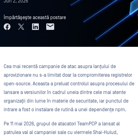
Jun 2, 2026
Împărtășește această postare
Cea mai recentă campanie de atac asupra lanțului de
aprovizionare nu s-a limitat doar la compromiterea registrelor
open-source. Aceasta a preluat controlul asupra procesului de
lansare a versiunilor în cadrul uneia dintre cele mai atente
organizații din lume în materie de securitate, iar punctul de
intrare a fost o instalare de rutină a unei dependențe npm.
Pe 11 mai 2026, grupul de atacatori TeamPCP a lansat al
patrulea val al campaniei sale cu viermele Shai-Hulud,