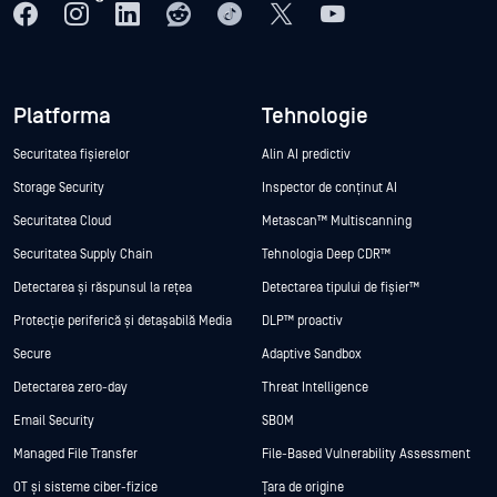
Platforma
Tehnologie
Securitatea fișierelor
Alin AI predictiv
Storage Security
Inspector de conținut AI
Securitatea Cloud
Metascan™ Multiscanning
Securitatea Supply Chain
Tehnologia Deep CDR™
Detectarea și răspunsul la rețea
Detectarea tipului de fișier™
Protecție periferică și detașabilă Media
DLP™ proactiv
Secure
Adaptive Sandbox
Detectarea zero-day
Threat Intelligence
Email Security
SBOM
Managed File Transfer
File-Based Vulnerability Assessment
OT și sisteme ciber-fizice
Țara de origine