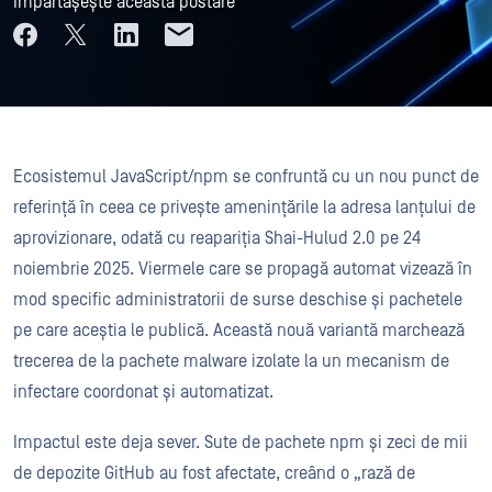
Împărtășește această postare
Ecosistemul JavaScript/npm se confruntă cu un nou punct de
referință în ceea ce privește amenințările la adresa lanțului de
aprovizionare, odată cu reapariția Shai-Hulud 2.0 pe 24
noiembrie 2025. Viermele care se propagă automat vizează în
mod specific administratorii de surse deschise și pachetele
pe care aceștia le publică. Această nouă variantă marchează
trecerea de la pachete malware izolate la un mecanism de
infectare coordonat și automatizat.
Impactul este deja sever. Sute de pachete npm și zeci de mii
de depozite GitHub au fost afectate, creând o „rază de