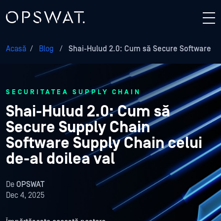
Acasă
/
Blog
/
Shai-Hulud 2.0: Cum să Secure Software
SECURITATEA SUPPLY CHAIN
Shai-Hulud 2.0: Cum să
Secure Supply Chain
Software Supply Chain celui
de-al doilea val
De
OPSWAT
Dec 4, 2025