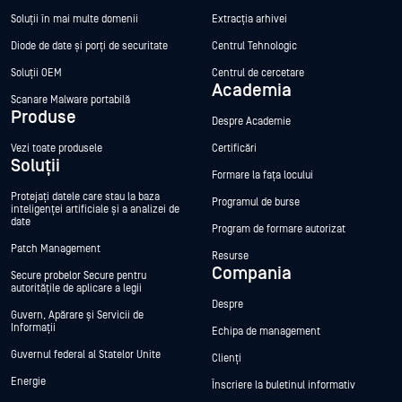
Soluții în mai multe domenii
Extracția arhivei
Diode de date și porți de securitate
Centrul Tehnologic
Soluții OEM
Centrul de cercetare
Academia
Scanare Malware portabilă
Produse
Despre Academie
Vezi toate produsele
Certificări
Soluții
Formare la fața locului
Protejați datele care stau la baza
Programul de burse
inteligenței artificiale și a analizei de
date
Program de formare autorizat
Patch Management
Resurse
Compania
Secure probelor Secure pentru
autoritățile de aplicare a legii
Despre
Guvern, Apărare și Servicii de
Informații
Echipa de management
Guvernul federal al Statelor Unite
Clienți
Energie
Înscriere la buletinul informativ