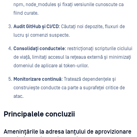
npm, node_modules și fixați versiunile cunoscute ca
fiind curate.
Audit GitHub și CI/CD
: Căutați noi depozite, fluxuri de
lucru și comenzi suspecte.
Consolidați conductele
: restricționați scripturile ciclului
de viață, limitați accesul la rețeaua externă și minimizați
domeniul de aplicare al token-urilor.
Monitorizare continuă
: Tratează dependențele și
construiește conducte ca parte a suprafeței critice de
atac.
Principalele concluzii
Amenințările la adresa lanțului de aprovizionare