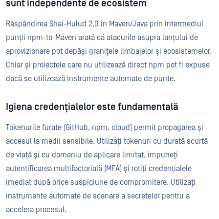
sunt independente de ecosistem
Răspândirea Shai-Hulud 2.0 în Maven/Java prin intermediul
punții npm-to-Maven arată că atacurile asupra lanțului de
aprovizionare pot depăși granițele limbajelor și ecosistemelor.
Chiar și proiectele care nu utilizează direct npm pot fi expuse
dacă se utilizează instrumente automate de punte.
Igiena credențialelor este fundamentală
Tokenurile furate (GitHub, npm, cloud) permit propagarea și
accesul la medii sensibile. Utilizați tokenuri cu durată scurtă
de viață și cu domeniu de aplicare limitat, impuneți
autentificarea multifactorială (MFA) și rotiți credențialele
imediat după orice suspiciune de compromitere. Utilizați
instrumente automate de scanare a secretelor pentru a
accelera procesul.