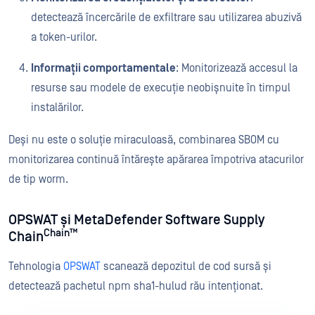
detectează încercările de exfiltrare sau utilizarea abuzivă
a token-urilor.
Informații comportamentale
: Monitorizează accesul la
resurse sau modele de execuție neobișnuite în timpul
instalărilor.
Deși nu este o soluție miraculoasă, combinarea SBOM cu
monitorizarea continuă întărește apărarea împotriva atacurilor
de tip worm.
OPSWAT și MetaDefender Software Supply
Chain™
Chain
Tehnologia
OPSWAT
scanează depozitul de cod sursă și
detectează pachetul npm sha1-hulud rău intenționat.