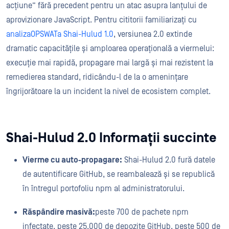
acțiune” fără precedent pentru un atac asupra lanțului de
aprovizionare JavaScript. Pentru cititorii familiarizați cu
analizaOPSWATa Shai-Hulud 1.0
, versiunea 2.0 extinde
dramatic capacitățile și amploarea operațională a viermelui:
execuție mai rapidă, propagare mai largă și mai rezistent la
remedierea standard, ridicându-l de la o amenințare
îngrijorătoare la un incident la nivel de ecosistem complet.
Shai-Hulud 2.0 Informații succinte
Vierme cu auto-propagare:
Shai-Hulud 2.0 fură datele
de autentificare GitHub, se reambalează și se republică
în întregul portofoliu npm al administratorului.
Răspândire masivă:
peste 700 de pachete npm
infectate, peste 25.000 de depozite GitHub, peste 500 de