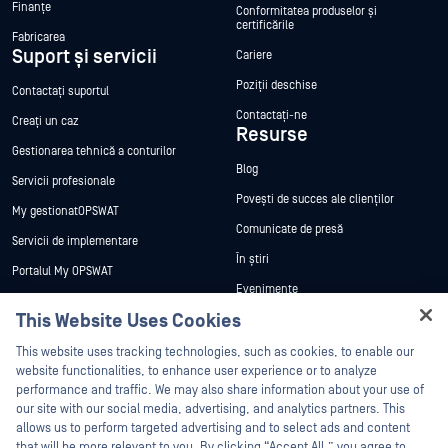
Finanțe
Conformitatea produselor și
certificările
Fabricarea
Suport și servicii
Cariere
Poziții deschise
Contactați suportul
Contactați-ne
Creați un caz
Resurse
Gestionarea tehnică a conturilor
Blog
Servicii profesionale
Povești de succes ale clienților
My gestionatOPSWAT
Comunicate de presă
Servicii de implementare
În știri
Portalul My OPSWAT
Evenimente
Documentație tehnică
This Website Uses Cookies
Webinare
Formare
Hey there!
Fișe de date
This website uses tracking technologies, such as cookies, to enable our
Programul de gestionare a
I'm Ozzy, your OPSWAT virtual assistant.
website functionalities, to enhance user experience or to analyze
vulnerabilităților
Cărți albe
How can I help you secure what's critical
performance and traffic. We may also share information about your use of
Parteneri
today?
our site with our social media, advertising, and analytics partners. This
Instrumente gratuite
allows us to perform targeted advertising and to select ads and content
Certificare
that will be more relevant to you. By clicking “Accept All,” you agree to