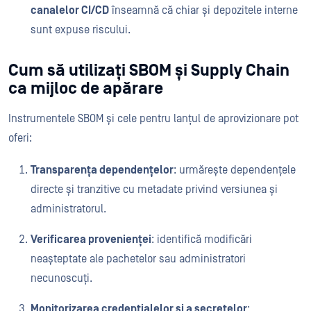
canalelor CI/CD
înseamnă că chiar și depozitele interne
sunt expuse riscului.
Cum să utilizați SBOM și Supply Chain
ca mijloc de apărare
Instrumentele SBOM și cele pentru lanțul de aprovizionare pot
oferi:
Transparența dependențelor
: urmărește dependențele
directe și tranzitive cu metadate privind versiunea și
administratorul.
Verificarea provenienței
: identifică modificări
neașteptate ale pachetelor sau administratori
necunoscuți.
Monitorizarea credențialelor și a secretelor
: