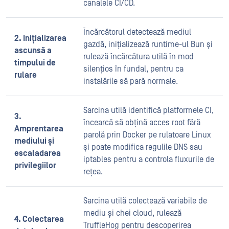
canalele CI/CD.
Încărcătorul detectează mediul
2. Inițializarea
gazdă, inițializează runtime-ul Bun și
ascunsă a
rulează încărcătura utilă în mod
timpului de
silențios în fundal, pentru ca
rulare
instalările să pară normale.
Sarcina utilă identifică platformele CI,
3.
încearcă să obțină acces root fără
Amprentarea
parolă prin Docker pe rulatoare Linux
mediului și
și poate modifica regulile DNS sau
escaladarea
iptables pentru a controla fluxurile de
privilegiilor
rețea.
Sarcina utilă colectează variabile de
mediu și chei cloud, rulează
4. Colectarea
TruffleHog pentru descoperirea