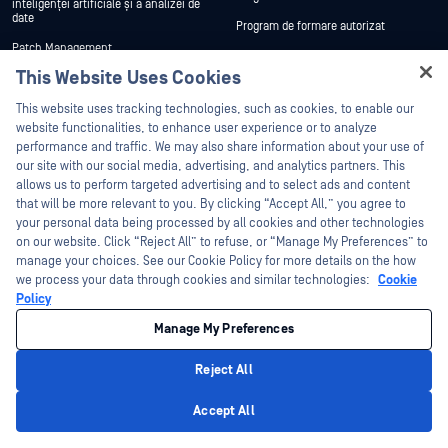
inteligenței artificiale și a analizei de
date
Program de formare autorizat
Patch Management
Resurse
Compania
This Website Uses Cookies
Secure probelor Secure pentru
autoritățile de aplicare a legii
Hey there!
This website uses tracking technologies, such as cookies, to enable our
Despre
Guvern, Apărare și Servicii de
I'm Ozzy, your OPSWAT virtual assistant.
website functionalities, to enhance user experience or to analyze
Informații
Echipa de management
How can I help you secure what's critical
performance and traffic. We may also share information about your use of
today?
our site with our social media, advertising, and analytics partners. This
Guvernul federal al Statelor Unite
Clienți
allows us to perform targeted advertising and to select ads and content
Energie
Înscriere la buletinul informativ
that will be more relevant to you. By clicking “Accept All,” you agree to
your personal data being processed by all cookies and other technologies
Finanțe
Conformitatea produselor și
on our website. Click “Reject All” to refuse, or “Manage My Preferences” to
certificările
Fabricarea
manage your choices. See our Cookie Policy for more details on the how
Suport și servicii
Cariere
we process your data through cookies and similar technologies:
Cookie
Policy
Poziții deschise
Contactați suportul
Manage My Preferences
Contactați-ne
Creați un caz
Resurse
Reject All
Gestionarea tehnică a conturilor
Blog
Privacy Policy
Servicii profesionale
Accept All
Povești de succes ale clienților
My gestionatOPSWAT