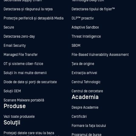
Securitatea Supply Chain
Tehnologia Deep CDR™
Detectarea și răspunsul la rețea
Detectarea tipului de fișier™
Protecție periferică și detașabilă Media
DLP™ proactiv
Secure
Adaptive Sandbox
Detectarea zero-day
Threat Intelligence
Email Security
SBOM
Managed File Transfer
File-Based Vulnerability Assessment
OT și sisteme ciber-fizice
Țara de origine
Soluții în mai multe domenii
Extracția arhivei
Diode de date și porți de securitate
Centrul Tehnologic
Soluții OEM
Centrul de cercetare
Academia
Scanare Malware portabilă
Produse
Despre Academie
Vezi toate produsele
Certificări
Soluții
Formare la fața locului
Protejați datele care stau la baza
Programul de burse