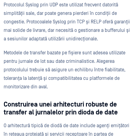
Protocolul Syslog prin UDP este utilizat frecvent datorită
simplității sale, dar poate genera pierderi în condiții de
congestie. Protocoalele Syslog prin TCP și RELP oferă garanții
mai solide de livrare, dar necesită o gestionare a bufferului și
a sesiunilor adaptată utilizării unidirecționale.
Metodele de transfer bazate pe fișiere sunt adesea utilizate
pentru jurnale de lot sau date criminalistice. Alegerea
protocolului trebuie să asigure un echilibru între fiabilitate,
toleranța la latență și compatibilitatea cu platformele de
monitorizare din aval.
Construirea unei arhitecturi robuste de
transfer al jurnalelor prin dioda de date
O arhitectură tipică de diodă de date include agenți emițători
în rețeaua protejată și servicii receptoare în partea de