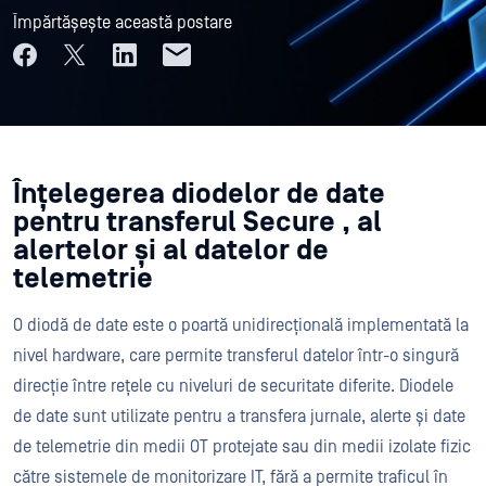
Împărtășește această postare
Înțelegerea diodelor de date
pentru transferul Secure , al
alertelor și al datelor de
telemetrie
O diodă de date este o poartă unidirecțională implementată la
nivel hardware, care permite transferul datelor într-o singură
direcție între rețele cu niveluri de securitate diferite. Diodele
de date sunt utilizate pentru a transfera jurnale, alerte și date
de telemetrie din medii OT protejate sau din medii izolate fizic
către sistemele de monitorizare IT, fără a permite traficul în