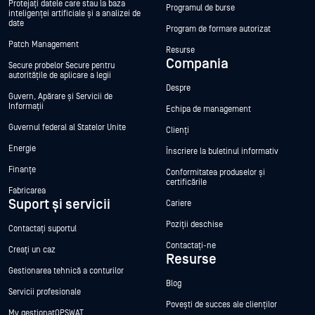
Protejați datele care stau la baza
Programul de burse
inteligenței artificiale și a analizei de
date
Program de formare autorizat
Patch Management
Resurse
Compania
Secure probelor Secure pentru
autoritățile de aplicare a legii
Despre
Guvern, Apărare și Servicii de
Informații
Echipa de management
Guvernul federal al Statelor Unite
Clienți
Energie
Înscriere la buletinul informativ
Finanțe
Conformitatea produselor și
certificările
Fabricarea
Suport și servicii
Cariere
Poziții deschise
Contactați suportul
Contactați-ne
Creați un caz
Resurse
Gestionarea tehnică a conturilor
Blog
Servicii profesionale
Povești de succes ale clienților
My gestionatOPSWAT