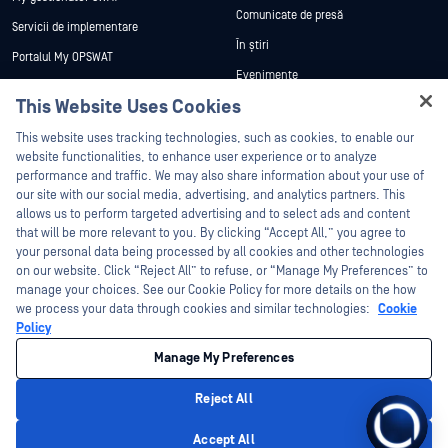
Comunicate de presă
Servicii de implementare
În știri
Portalul My OPSWAT
Evenimente
Documentație tehnică
This Website Uses Cookies
Webinare
Formare
Fișe de date
This website uses tracking technologies, such as cookies, to enable our
Programul de gestionare a
website functionalities, to enhance user experience or to analyze
vulnerabilităților
Cărți albe
performance and traffic. We may also share information about your use of
Parteneri
our site with our social media, advertising, and analytics partners. This
Instrumente gratuite
allows us to perform targeted advertising and to select ads and content
Certificare
that will be more relevant to you. By clicking “Accept All,” you agree to
Parteneri tehnologici
your personal data being processed by all cookies and other technologies
on our website. Click “Reject All” to refuse, or “Manage My Preferences” to
Program de parteneriat de canal
manage your choices. See our Cookie Policy for more details on the how
we process your data through cookies and similar technologies:
Cookie
©2026 OPSWAT . Toate drepturile rezervate. OPSWAT, MetaDefender, Metascan,
Policy
MetaAccess, OPSWAT , Trust no File. Trust No Device., OPSWAT , Protecting the
World's Critical Infrastructure, Deep CDR™ Technology, InQuest, logo-ul InQuest,
Manage My Preferences
DFI, RetroHunt, Deep File Inspection și Join the Hunt sunt mărci comerciale ale
OPSWAT . Mărcile comerciale ale terților sunt proprietatea deținătorilor respectivi.
Informații juridice
Politica de confidențialitate
Gestionarea preferințelor
Reject All
cookie
Opțiunile dvs. de confidențialitate din California
Accept All