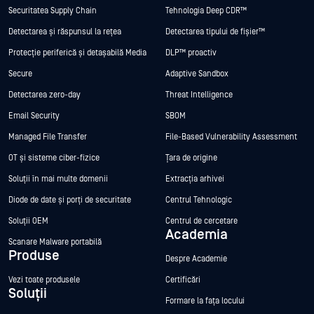
Securitatea Supply Chain
Tehnologia Deep CDR™
Detectarea și răspunsul la rețea
Detectarea tipului de fișier™
Protecție periferică și detașabilă Media
DLP™ proactiv
Secure
Adaptive Sandbox
Detectarea zero-day
Threat Intelligence
Email Security
SBOM
Managed File Transfer
File-Based Vulnerability Assessment
OT și sisteme ciber-fizice
Țara de origine
Soluții în mai multe domenii
Extracția arhivei
Diode de date și porți de securitate
Centrul Tehnologic
Soluții OEM
Centrul de cercetare
Academia
Scanare Malware portabilă
Produse
Despre Academie
Vezi toate produsele
Certificări
Soluții
Formare la fața locului