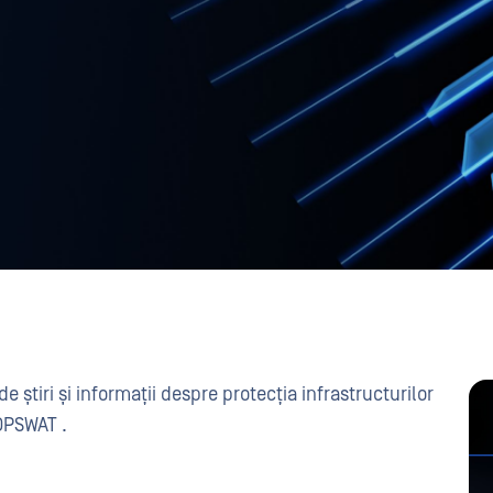
e știri și informații despre protecția infrastructurilor
 OPSWAT .