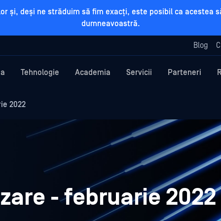
rilor și, deși ne străduim să fim exacți, este posibil ca aceste
dumneavoastră.
Blog
C
ma
Tehnologie
Academia
Servicii
Parteneri
ie 2022
are - februarie 2022