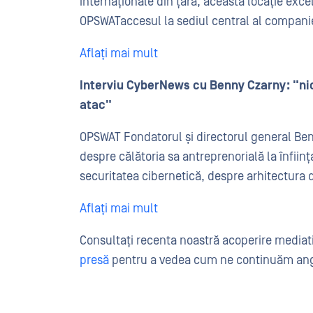
internaționale din țară, această locație excel
OPSWATaccesul la sediul central al companie
Aflați mai mult
Interviu CyberNews cu Benny Czarny: "nic
atac"
OPSWAT Fondatorul și directorul general Be
despre călătoria sa antreprenorială la înfii
securitatea cibernetică, despre arhitectura de
Aflați mai mult
Consultați recenta noastră acoperire mediati
presă
pentru a vedea cum ne continuăm angaj