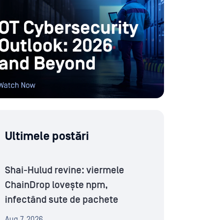
Ultimele postări
Shai-Hulud revine: viermele
ChainDrop lovește npm,
infectând sute de pachete
Aug 7, 2026