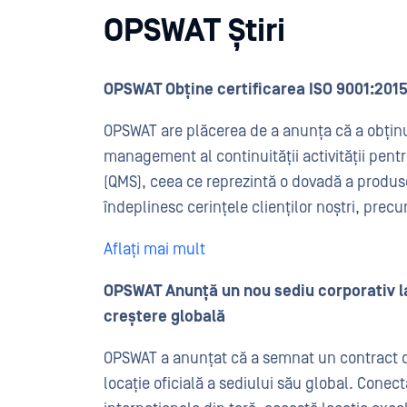
OPSWAT Știri
OPSWAT Obține certificarea ISO 9001:201
OPSWAT are plăcerea de a anunța că a obținut
management al continuității activității pentr
(QMS), ceea ce reprezintă o dovadă a produselo
îndeplinesc cerințele clienților noștri, prec
Aflați mai mult
OPSWAT Anunță un nou sediu corporativ l
creștere globală
OPSWAT a anunțat că a semnat un contract de
locație oficială a sediului său global. Conec