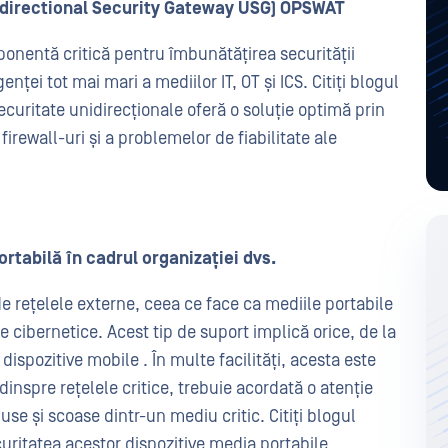
directional Security Gateway USG) OPSWAT
onentă critică pentru îmbunătățirea securității
enței tot mai mari a mediilor IT, OT și ICS. Citiți blogul
curitate unidirecționale oferă o soluție optimă prin
irewall-uri și a problemelor de fiabilitate ale
tabilă în cadrul organizației dvs.
 de rețelele externe, ceea ce face ca mediile portabile
e cibernetice. Acest tip de suport implică orice, de la
ispozitive mobile . În multe facilități, acesta este
dinspre rețelele critice, trebuie acordată o atenție
duse și scoase dintr-un mediu critic. Citiți blogul
uritatea acestor dispozitive media portabile.