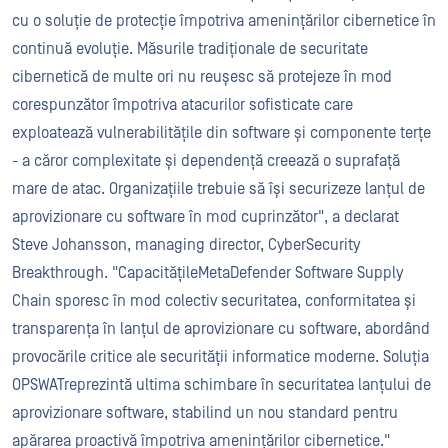
cu o soluție de protecție împotriva amenințărilor cibernetice în
continuă evoluție. Măsurile tradiționale de securitate
cibernetică de multe ori nu reușesc să protejeze în mod
corespunzător împotriva atacurilor sofisticate care
exploatează vulnerabilitățile din software și componente terțe
- a căror complexitate și dependență creează o suprafață
mare de atac. Organizațiile trebuie să își securizeze lanțul de
aprovizionare cu software în mod cuprinzător", a declarat
Steve Johansson, managing director, CyberSecurity
Breakthrough. "CapacitățileMetaDefender Software Supply
Chain sporesc în mod colectiv securitatea, conformitatea și
transparența în lanțul de aprovizionare cu software, abordând
provocările critice ale securității informatice moderne. Soluția
OPSWATreprezintă ultima schimbare în securitatea lanțului de
aprovizionare software, stabilind un nou standard pentru
apărarea proactivă împotriva amenințărilor cibernetice."