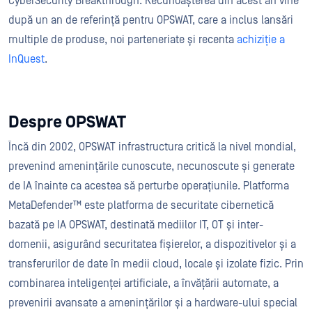
CyberSecurity Breakthrough. Recunoașterea din acest an vine
după un an de referință pentru OPSWAT, care a inclus lansări
multiple de produse, noi parteneriate și recenta
achiziție a
InQuest
.
Despre OPSWAT
Încă din 2002, OPSWAT infrastructura critică la nivel mondial,
prevenind amenințările cunoscute, necunoscute și generate
de IA înainte ca acestea să perturbe operațiunile. Platforma
MetaDefender™ este platforma de securitate cibernetică
bazată pe IA OPSWAT, destinată mediilor IT, OT și inter-
domenii, asigurând securitatea fișierelor, a dispozitivelor și a
transferurilor de date în medii cloud, locale și izolate fizic. Prin
combinarea inteligenței artificiale, a învățării automate, a
prevenirii avansate a amenințărilor și a hardware-ului special