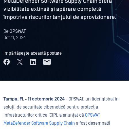
MetaDefender Software Supply Chain oferă
vizibilitate extinsă și apărare completă
împotriva riscurilor lanțului de aprovizionare.
De
OPSWAT
Oct 11, 2024
Împărtășește această postare
Tampa, FL - 11 octombrie 2024
- OPSWAT, un lider global în
soluții de securitate cibernetică pentru protecția
infrastructurilor critice (CIP), a anunțat că
OPSWAT
MetaDefender Software Supply Chain
a fost desemnată