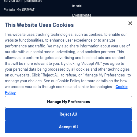
Servicii de implementare
În știri
Portalul My OPSWAT
Evenimente
Documentație tehnică
This Website Uses Cookies
Webinare
Formare
Hey there!
Fișe de date
This website uses tracking technologies, such as cookies, to enable our
Programul de gestionare a
I'm Ozzy, your OPSWAT virtual assistant.
website functionalities, to enhance user experience or to analyze
vulnerabilităților
Cărți albe
How can I help you secure what's critical
performance and traffic. We may also share information about your use of
Parteneri
today?
our site with our social media, advertising, and analytics partners. This
Instrumente gratuite
allows us to perform targeted advertising and to select ads and content
Certificare
that will be more relevant to you. By clicking “Accept All,” you agree to
Parteneri tehnologici
your personal data being processed by all cookies and other technologies
on our website. Click “Reject All” to refuse, or “Manage My Preferences” to
Program de parteneriat de canal
manage your choices. See our Cookie Policy for more details on the how
we process your data through cookies and similar technologies:
Cookie
©2026 OPSWAT . Toate drepturile rezervate. OPSWAT, MetaDefender, Metascan,
Policy
MetaAccess, OPSWAT , Trust no File. Trust No Device., OPSWAT , Protecting the
World's Critical Infrastructure, Deep CDR™ Technology, InQuest, logo-ul InQuest,
Manage My Preferences
DFI, RetroHunt, Deep File Inspection și Join the Hunt sunt mărci comerciale ale
OPSWAT . Mărcile comerciale ale terților sunt proprietatea deținătorilor respectivi.
Informații juridice
Politica de confidențialitate
Gestionarea preferințelor
Reject All
cookie
Opțiunile dvs. de confidențialitate din California
Privacy Policy
Accept All