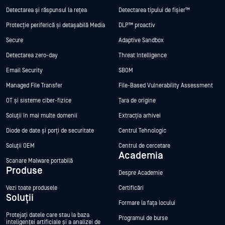
Detectarea și răspunsul la rețea
Detectarea tipului de fișier™
Protecție periferică și detașabilă Media
DLP™ proactiv
Secure
Adaptive Sandbox
Detectarea zero-day
Threat Intelligence
Email Security
SBOM
Managed File Transfer
File-Based Vulnerability Assessment
OT și sisteme ciber-fizice
Țara de origine
Soluții în mai multe domenii
Extracția arhivei
Diode de date și porți de securitate
Centrul Tehnologic
Soluții OEM
Centrul de cercetare
Academia
Scanare Malware portabilă
Produse
Despre Academie
Vezi toate produsele
Certificări
Soluții
Formare la fața locului
Protejați datele care stau la baza
Programul de burse
inteligenței artificiale și a analizei de