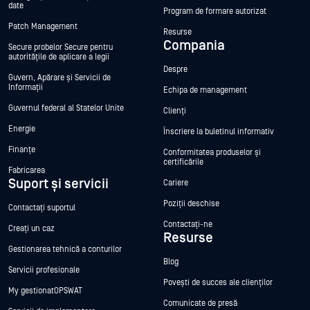
date
Program de formare autorizat
Patch Management
Resurse
Compania
Secure probelor Secure pentru
autoritățile de aplicare a legii
Despre
Guvern, Apărare și Servicii de
Informații
Echipa de management
Guvernul federal al Statelor Unite
Clienți
Energie
Înscriere la buletinul informativ
Finanțe
Conformitatea produselor și
certificările
Fabricarea
Suport și servicii
Cariere
Poziții deschise
Contactați suportul
Contactați-ne
Creați un caz
Resurse
Gestionarea tehnică a conturilor
Blog
Servicii profesionale
Povești de succes ale clienților
My gestionatOPSWAT
Comunicate de presă