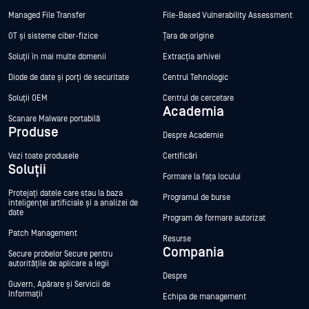
Managed File Transfer
File-Based Vulnerability Assessment
OT și sisteme ciber-fizice
Țara de origine
Soluții în mai multe domenii
Extracția arhivei
Diode de date și porți de securitate
Centrul Tehnologic
Soluții OEM
Centrul de cercetare
Academia
Scanare Malware portabilă
Produse
Despre Academie
Vezi toate produsele
Certificări
Soluții
Formare la fața locului
Protejați datele care stau la baza
Programul de burse
inteligenței artificiale și a analizei de
date
Program de formare autorizat
Patch Management
Resurse
Compania
Secure probelor Secure pentru
autoritățile de aplicare a legii
Despre
Guvern, Apărare și Servicii de
Informații
Echipa de management