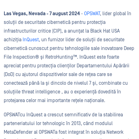
Las Vegas, Nevada - 7 august 2024
-
OPSWAT
, lider global în
soluții de securitate cibernetică pentru protecția
infrastructurilor critice (CIP), a anunțat la Black Hat USA
achiziția
InQuest
, un furnizor lider de soluții de securitate
cibernetică cunoscut pentru tehnologiile sale inovatoare Deep
File Inspection® și RetroHunting™. InQuest este foarte
apreciat pentru protecția clienților Departamentului Apărării
(DoD) cu ajutorul dispozitivelor sale de rețea care se
conectează până la și dincolo de nivelul 7 și, combinate cu
soluțiile threat intelligence , au o experiență dovedită în
protejarea celor mai importante rețele naționale.
OPSWATcu InQuest a crescut semnificativ de la stabilirea
parteneriatului lor tehnologic în 2013, când modulul
MetaDefender al OPSWATa fost integrat în soluția Network