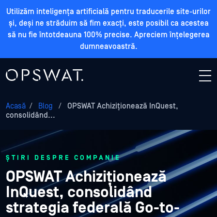
Utilizăm inteligența artificială pentru traducerile site-urilor
și, deși ne străduim să fim exacți, este posibil ca acestea
să nu fie întotdeauna 100% precise. Apreciem înțelegerea
dumneavoastră.
Acasă
/
Blog
/
OPSWAT Achiziționează InQuest,
consolidând...
ȘTIRI DESPRE COMPANIE
OPSWAT Achiziționează
InQuest, consolidând
strategia federală Go-to-