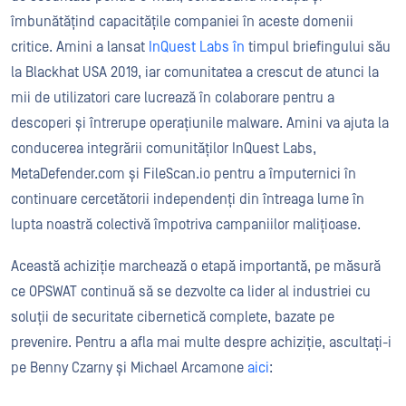
îmbunătățind capacitățile companiei în aceste domenii
critice. Amini a lansat
InQuest Labs în
timpul briefingului său
la Blackhat USA 2019, iar comunitatea a crescut de atunci la
mii de utilizatori care lucrează în colaborare pentru a
descoperi și întrerupe operațiunile malware. Amini va ajuta la
conducerea integrării comunităților InQuest Labs,
MetaDefender.com și FileScan.io pentru a împuternici în
continuare cercetătorii independenți din întreaga lume în
lupta noastră colectivă împotriva campaniilor malițioase.
Această achiziție marchează o etapă importantă, pe măsură
ce OPSWAT continuă să se dezvolte ca lider al industriei cu
soluții de securitate cibernetică complete, bazate pe
prevenire. Pentru a afla mai multe despre achiziție, ascultați-i
pe Benny Czarny și Michael Arcamone
aici
: