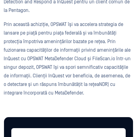
Detection and Respond a InQuest pentru un client comun de
la Pentagon.
Prin această achiziție, OPSWAT își va accelera strategia de
lansare pe piață pentru piața federală și va îmbunătăți
protecția împotriva amenințărilor bazate pe rețea. Prin
fuzionarea capacităților de informații privind amenințările ale
InQuest cu OPSWAT MetaDefender Cloud și FileScan.io într-un
singur depozit, OPSWAT își va spori semnificativ capacitățile
de informații. Clienții InQuest vor beneficia, de asemenea, de
o detectare și un răspuns îmbunătățit la rețeaNDR) cu
integrare încorporată cu MetaDefender.