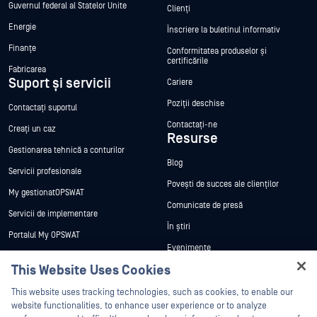
Guvernul federal al Statelor Unite
Clienți
Energie
Înscriere la buletinul informativ
Finanțe
Conformitatea produselor și
certificările
Fabricarea
Suport și servicii
Cariere
Poziții deschise
Contactați suportul
Contactați-ne
Creați un caz
Resurse
Gestionarea tehnică a conturilor
Blog
Servicii profesionale
Povești de succes ale clienților
My gestionatOPSWAT
Comunicate de presă
Servicii de implementare
În știri
Portalul My OPSWAT
Evenimente
Documentație tehnică
This Website Uses Cookies
Webinare
Formare
Hey there!
Fișe de date
This website uses tracking technologies, such as cookies, to enable our
Programul de gestionare a
I'm Ozzy, your OPSWAT virtual assistant.
website functionalities, to enhance user experience or to analyze
vulnerabilităților
Cărți albe