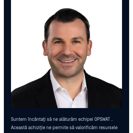
Suntem încântați să ne alăturăm echipei OPSWAT .
Această achiziție ne permite să valorificăm resursele