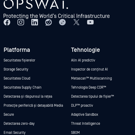
Platforma
Tehnologie
Securitatea fișierelor
Alin AI predictiv
Storage Security
Inspector de conținut AI
Securitatea Cloud
Metascan™ Multiscanning
Securitatea Supply Chain
Tehnologia Deep CDR™
Detectarea și răspunsul la rețea
Detectarea tipului de fișier™
Protecție periferică și detașabilă Media
DLP™ proactiv
Secure
Adaptive Sandbox
Detectarea zero-day
Threat Intelligence
Email Security
SBOM