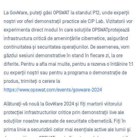
La GovWare, puteți găsi OPSWAT la standul P12, unde experții
noștri vor oferi demonstrații practice ale CIP Lab. Vizitatorii vor
experimenta direct modul în care soluțiile OPSWATprotejează
infrastructura critică de amenințările cibernetice, asigurând
continuitatea și securitatea operațiunilor. De asemenea, vom
găzdui sesiuni demonstrative în stand în fiecare zi, la ore
diferite. Pentru a afla mai multe, pentru a rezerva o întâlnire 1:1
cu experții noștri sau pentru a programa o demonstrație de
produs, trimiteți o cerere la
https://www.opswat.com/events/govware-2024
Alăturați-vă nouă la GovWare 2024 și fiți martorii viitorului
protecției infrastructurilor critice prin demonstrații live ale
soluțiilor noastre avansate de securitate cibernetică. Fiți în
prima linie a securizării celor mai esențiale active ale lumii și