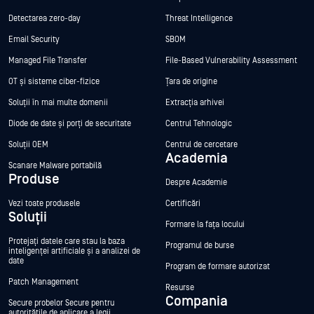
Detectarea zero-day
Threat Intelligence
Email Security
SBOM
Managed File Transfer
File-Based Vulnerability Assessment
OT și sisteme ciber-fizice
Țara de origine
Soluții în mai multe domenii
Extracția arhivei
Diode de date și porți de securitate
Centrul Tehnologic
Soluții OEM
Centrul de cercetare
Academia
Scanare Malware portabilă
Produse
Despre Academie
Vezi toate produsele
Certificări
Soluții
Formare la fața locului
Protejați datele care stau la baza
Programul de burse
inteligenței artificiale și a analizei de
date
Program de formare autorizat
Patch Management
Resurse
Compania
Secure probelor Secure pentru
autoritățile de aplicare a legii