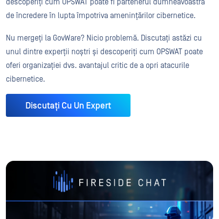
descoperiți cum OPSWAT poate fi partenerul dumneavoastră
de încredere în lupta împotriva amenințărilor cibernetice.
Nu mergeți la GovWare? Nicio problemă. Discutați astăzi cu
unul dintre experții noștri și descoperiți cum OPSWAT poate
oferi organizației dvs. avantajul critic de a opri atacurile
cibernetice.
Discutați Cu Un Expert