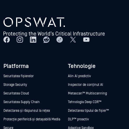
Platforma
Tehnologie
Securitatea fișierelor
Alin AI predictiv
Storage Security
Inspector de conținut AI
Securitatea Cloud
Metascan™ Multiscanning
Securitatea Supply Chain
Tehnologia Deep CDR™
Detectarea și răspunsul la rețea
Detectarea tipului de fișier™
Protecție periferică și detașabilă Media
DLP™ proactiv
Secure
Adaptive Sandbox