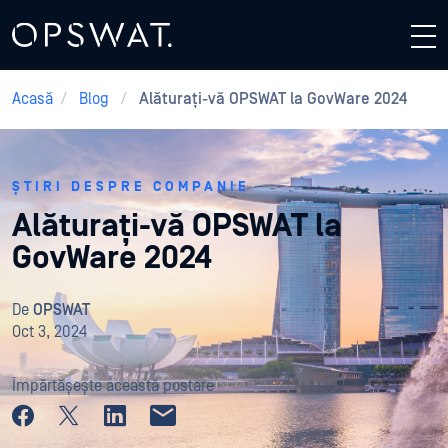
Acasă
/
Blog
/
Alăturați-vă OPSWAT la GovWare 2024
ȘTIRI DESPRE COMPANIE
Alăturați-vă OPSWAT la
GovWare 2024
De
OPSWAT
Oct 3, 2024
Împărtășește această postare