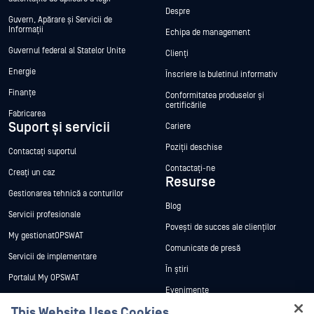
Despre
Guvern, Apărare și Servicii de
Informații
Echipa de management
Guvernul federal al Statelor Unite
Clienți
Energie
Înscriere la buletinul informativ
Finanțe
Conformitatea produselor și
certificările
Fabricarea
Suport și servicii
Cariere
Poziții deschise
Contactați suportul
Contactați-ne
Creați un caz
Resurse
Gestionarea tehnică a conturilor
Blog
Servicii profesionale
Povești de succes ale clienților
My gestionatOPSWAT
Comunicate de presă
Servicii de implementare
În știri
Portalul My OPSWAT
Evenimente
Documentație tehnică
This Website Uses Cookies
Webinare