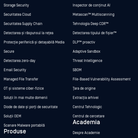
Storage Security
Inspector de conținut AI
Securitatea Cloud
Metascan™ Multiscanning
Securitatea Supply Chain
Tehnologia Deep CDR™
Detectarea și răspunsul la rețea
Detectarea tipului de fișier™
Protecție periferică și detașabilă Media
DLP™ proactiv
Secure
Adaptive Sandbox
Detectarea zero-day
Threat Intelligence
Email Security
SBOM
Managed File Transfer
File-Based Vulnerability Assessment
OT și sisteme ciber-fizice
Țara de origine
Soluții în mai multe domenii
Extracția arhivei
Diode de date și porți de securitate
Centrul Tehnologic
Soluții OEM
Centrul de cercetare
Academia
Scanare Malware portabilă
Produse
Despre Academie