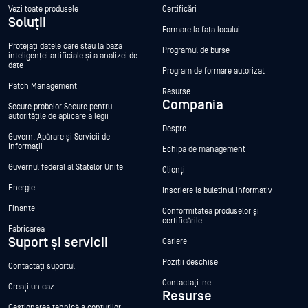
Vezi toate produsele
Certificări
Soluții
Formare la fața locului
Protejați datele care stau la baza
Programul de burse
inteligenței artificiale și a analizei de
date
Program de formare autorizat
Patch Management
Resurse
Compania
Secure probelor Secure pentru
autoritățile de aplicare a legii
Despre
Guvern, Apărare și Servicii de
Informații
Echipa de management
Guvernul federal al Statelor Unite
Clienți
Energie
Înscriere la buletinul informativ
Finanțe
Conformitatea produselor și
certificările
Fabricarea
Suport și servicii
Cariere
Poziții deschise
Contactați suportul
Contactați-ne
Creați un caz
Resurse
Gestionarea tehnică a conturilor