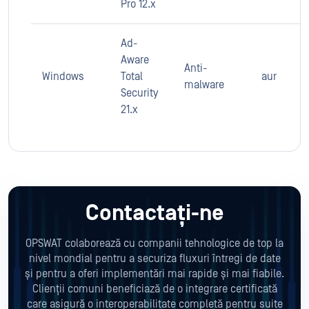
Pro 12.x
Ad-
Aware
Anti-
Windows
Total
aur
malware
Security
21.x
Contactați-ne
OPSWAT colaborează cu companii tehnologice de top la
nivel mondial pentru a securiza fluxuri întregi de date
și pentru a oferi implementări mai rapide și mai fiabile.
Clienții comuni beneficiază de o integrare certificată
care asigură o interoperabilitate completă pentru suite