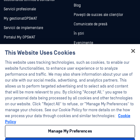
Blog
Servicii profesionale
Povești de succes ale clienților
My gestionatOPSWAT
Comunicate de presă
Servicii de implementare
În știri
Portalul My OPSWAT
Evenimente
Documentație tehnică
This Website Uses Cookies
Webinare
Formare
Hey there!
Fișe de date
This website uses tracking technologies, such as cookies, to enable our
Programul de gestionare a
I'm Ozzy, your OPSWAT virtual assistant.
website functionalities, to enhance user experience or to analyze
vulnerabilităților
Cărți albe
How can I help you secure what's critical
performance and traffic. We may also share information about your use of
Parteneri
today?
our site with our social media, advertising, and analytics partners. This
Instrumente gratuite
allows us to perform targeted advertising and to select ads and content
Certificare
that will be more relevant to you. By clicking “Accept All,” you agree to
Parteneri tehnologici
your personal data being processed by all cookies and other technologies
on our website. Click “Reject All” to refuse, or “Manage My Preferences” to
Program de parteneriat de canal
manage your choices. See our Cookie Policy for more details on the how
we process your data through cookies and similar technologies:
Cookie
©2026 OPSWAT . Toate drepturile rezervate. OPSWAT, MetaDefender, Metascan,
Policy
MetaAccess, OPSWAT , Trust no File. Trust No Device., OPSWAT , Protecting the
World's Critical Infrastructure, Deep CDR™ Technology, InQuest, logo-ul InQuest,
Manage My Preferences
DFI, RetroHunt, Deep File Inspection și Join the Hunt sunt mărci comerciale ale
OPSWAT . Mărcile comerciale ale terților sunt proprietatea deținătorilor respectivi.