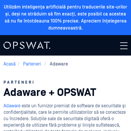
Utilizăm inteligența artificială pentru traducerile site-urilor
și, deși ne străduim să fim exacți, este posibil ca acestea
să nu fie întotdeauna 100% precise. Apreciem înțelegerea
dumneavoastră.
Acasă
/
Parteneri
/
Adaware
PARTENERI
Adaware + OPSWAT
Adaware
este un furnizor premiat de software de securitate și
confidențialitate, care le permite utilizatorilor să se conecteze
cu încredere. Soluțiile sale de securitate digitală oferă o
experiență de utilizare fără probleme și liniște sufletească,