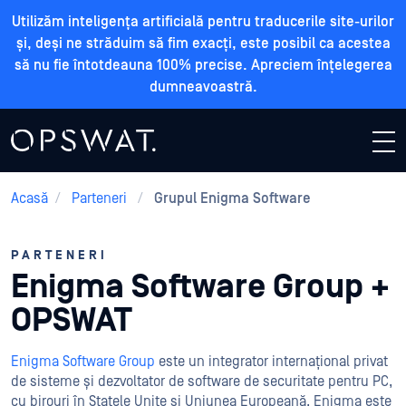
Utilizăm inteligența artificială pentru traducerile site-urilor
și, deși ne străduim să fim exacți, este posibil ca acestea
să nu fie întotdeauna 100% precise. Apreciem înțelegerea
dumneavoastră.
Acasă
/
Parteneri
/
Grupul Enigma Software
PARTENERI
Enigma Software Group +
OPSWAT
Enigma Software Group
este un integrator internațional privat
de sisteme și dezvoltator de software de securitate pentru PC,
cu birouri în Statele Unite și Uniunea Europeană. Enigma este