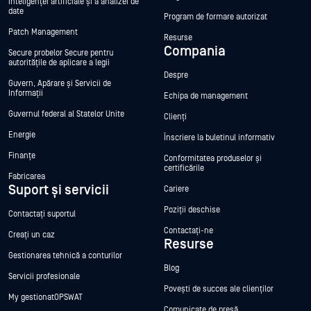
inteligenței artificiale și a analizei de
date
Program de formare autorizat
Patch Management
Resurse
Compania
Secure probelor Secure pentru
autoritățile de aplicare a legii
Despre
Guvern, Apărare și Servicii de
Informații
Echipa de management
Guvernul federal al Statelor Unite
Clienți
Energie
Înscriere la buletinul informativ
Finanțe
Conformitatea produselor și
certificările
Fabricarea
Suport și servicii
Cariere
Poziții deschise
Contactați suportul
Contactați-ne
Creați un caz
Resurse
Gestionarea tehnică a conturilor
Blog
Servicii profesionale
Povești de succes ale clienților
My gestionatOPSWAT
Comunicate de presă