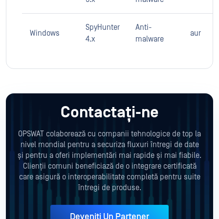
SpyHunter
Anti-
Windows
aur
4.x
malware
Contactați-ne
OPSWAT colaborează cu companii tehnologice de top la
nivel mondial pentru a securiza fluxuri întregi de date
și pentru a oferi implementări mai rapide și mai fiabile.
Clienții comuni beneficiază de o integrare certificată
care asigură o interoperabilitate completă pentru suite
întregi de produse.
Deveniți Un Partener