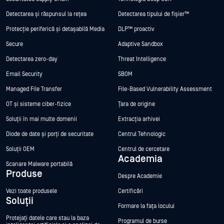
Detectarea și răspunsul la rețea
Detectarea tipului de fișier™
Protecție periferică și detașabilă Media
DLP™ proactiv
Secure
Adaptive Sandbox
Detectarea zero-day
Threat Intelligence
Email Security
SBOM
Managed File Transfer
File-Based Vulnerability Assessment
OT și sisteme ciber-fizice
Țara de origine
Soluții în mai multe domenii
Extracția arhivei
Diode de date și porți de securitate
Centrul Tehnologic
Soluții OEM
Centrul de cercetare
Academia
Scanare Malware portabilă
Produse
Despre Academie
Vezi toate produsele
Certificări
Soluții
Formare la fața locului
Protejați datele care stau la baza
Programul de burse