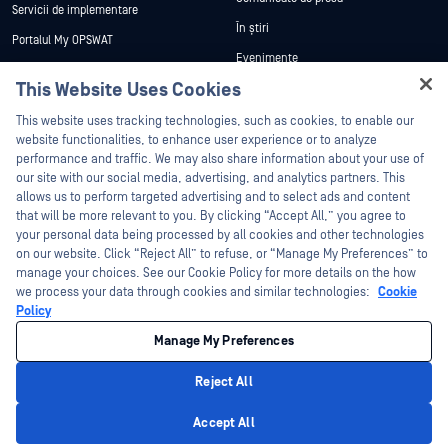
Servicii de implementare
În știri
Portalul My OPSWAT
Evenimente
Documentație tehnică
This Website Uses Cookies
Webinare
Formare
Hey there!
Fișe de date
This website uses tracking technologies, such as cookies, to enable our
Programul de gestionare a
I'm Ozzy, your OPSWAT virtual assistant.
website functionalities, to enhance user experience or to analyze
vulnerabilităților
Cărți albe
How can I help you secure what's critical
performance and traffic. We may also share information about your use of
Parteneri
today?
our site with our social media, advertising, and analytics partners. This
Instrumente gratuite
allows us to perform targeted advertising and to select ads and content
Certificare
that will be more relevant to you. By clicking “Accept All,” you agree to
Parteneri tehnologici
your personal data being processed by all cookies and other technologies
on our website. Click “Reject All” to refuse, or “Manage My Preferences” to
Program de parteneriat de canal
manage your choices. See our Cookie Policy for more details on the how
we process your data through cookies and similar technologies:
Cookie
©2026 OPSWAT . Toate drepturile rezervate. OPSWAT, MetaDefender, Metascan,
Policy
MetaAccess, OPSWAT , Trust no File. Trust No Device., OPSWAT , Protecting the
World's Critical Infrastructure, Deep CDR™ Technology, InQuest, logo-ul InQuest,
Manage My Preferences
DFI, RetroHunt, Deep File Inspection și Join the Hunt sunt mărci comerciale ale
OPSWAT . Mărcile comerciale ale terților sunt proprietatea deținătorilor respectivi.
Informații juridice
Politica de confidențialitate
Gestionarea preferințelor
Reject All
cookie
Opțiunile dvs. de confidențialitate din California
Privacy Policy
Accept All