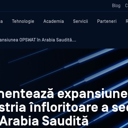
Blog
C
ma
Tehnologie
Academia
Servicii
Parteneri
ansiunea OPSWAT în Arabia Saudită...
imentează expansiun
ria înfloritoare a sec
 Arabia Saudită