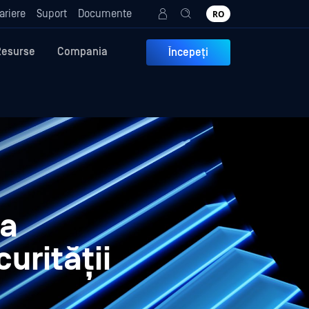
ariere
Suport
Documente
RO
Resurse
Compania
Începeți
ea
urității