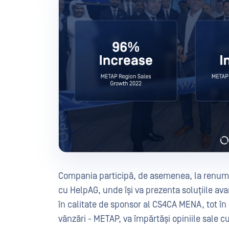
Compania participă, de asemenea, la renumit
cu HelpAG, unde își va prezenta soluțiile avan
în calitate de sponsor al CS4CA MENA, tot în
vânzări - METAP, va împărtăși opiniile sale c