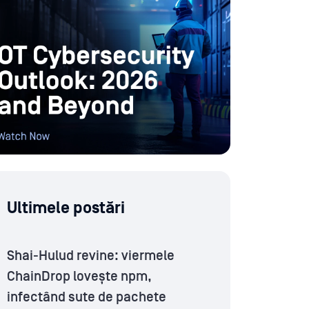
Ultimele postări
Shai-Hulud revine: viermele
ChainDrop lovește npm,
infectând sute de pachete