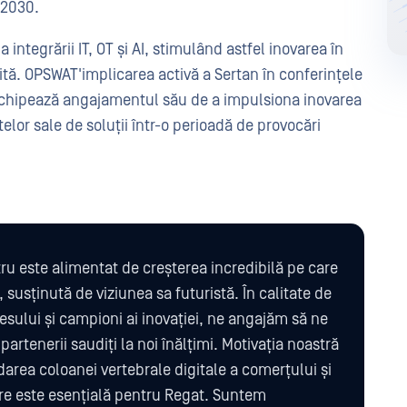
 2030.
integrării IT, OT și AI, stimulând astfel inovarea în
ită. OPSWAT'implicarea activă a Sertan în conferințele
ruchipează angajamentul său de a impulsiona inovarea
telor sale de soluții într-o perioadă de provocări
u este alimentat de creșterea incredibilă pe care
susținută de viziunea sa futuristă. În calitate de
resului și campioni ai inovației, ne angajăm să ne
 partenerii saudiți la noi înălțimi. Motivația noastră
darea coloanei vertebrale digitale a comerțului și
re este esențială pentru Regat. Suntem