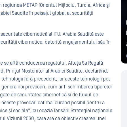
n regiunea METAP (Orientul Mijlociu, Turcia, Africa și
iei Saudite în peisajul global al securității
 securitate cibernetică al ITU, Arabia Saudită este
urității cibernetice, datorită angajamentului său în
de se află conducerea regatului, Alteța Sa Regală
 Prințul Moștenitor al Arabiei Saudite, declarând:
și tehnologii fără precedent, iar aceste tehnologii pot
ot genera noi provocări, cum ar fi schimbarea tiparelor
gate de securitatea cibernetică și de fluxul de
 aceste provocări cât mai curând posibil pentru a
ce și sociale", cu ocazia lansării Strategiei naționale
rul Viziunii 2030, care are ca obiectiv crearea unei