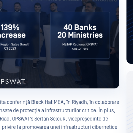
a conferință Black Hat MEA, în Riyadh, în colaborare
sate de protecție a infrastructurilor critice. În plus,
 Riad, OPSWAT's Sertan Selcuk, vicepreședinte de
u privire la promovarea unei infrastructuri cibernetice