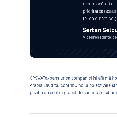
recunoscători clie
prioritatea noastr
fel de dinamice și
Sertan Selc
Vicepreședinte de
OPSWATexpansiunea companiei își afirmă hotăr
Arabia Saudită, contribuind la obiectivele st
poziția de centru global de securitate cibern