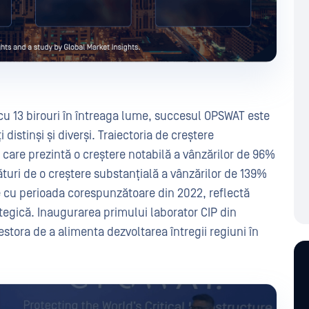
 cu 13 birouri în întreaga lume, succesul OPSWAT este
 distinși și diverși. Traiectoria de creștere
care prezintă o creștere notabilă a vânzărilor de 96%
turi de o creștere substanțială a vânzărilor de 139%
ie cu perioada corespunzătoare din 2022, reflectă
tegică. Inaugurarea primului laborator CIP din
tora de a alimenta dezvoltarea întregii regiuni în