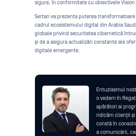
sigure, în conformitate cu obiectivele Vision
Sertan va prezenta puterea transformatoare a 
cadrul ecosistemului digital din Arabia Saud
globale privind securitatea cibernetică înt
și de a asigura actualizări constante ale ofer
digitale emergente.
Entuziasmul nostr
o vedem în Regat, 
apărători ai prog
ridicăm clienții și
constă în consoli
a comunicării, ca