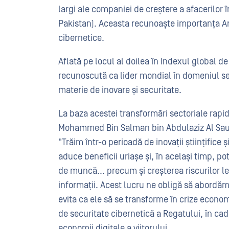
largi ale companiei de creștere a afacerilor î
Pakistan). Aceasta recunoaște importanța Arab
cibernetice.
Aflată pe locul al doilea în Indexul global de
recunoscută ca lider mondial în domeniul sec
materie de inovare și securitate.
La baza acestei transformări sectoriale rapi
Mohammed Bin Salman bin Abdulaziz Al Saud,
"Trăim într-o perioadă de inovații științifice 
aduce beneficii uriașe și, în același timp, p
de muncă... precum și creșterea riscurilor le
informații. Acest lucru ne obligă să abordăm
evita ca ele să se transforme în crize economi
de securitate cibernetică a Regatului, în cad
economii digitale a viitorului.