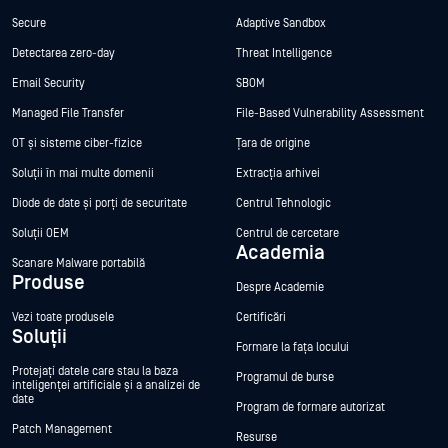
Secure
Adaptive Sandbox
Detectarea zero-day
Threat Intelligence
Email Security
SBOM
Managed File Transfer
File-Based Vulnerability Assessment
OT și sisteme ciber-fizice
Țara de origine
Soluții în mai multe domenii
Extracția arhivei
Diode de date și porți de securitate
Centrul Tehnologic
Soluții OEM
Centrul de cercetare
Academia
Scanare Malware portabilă
Produse
Despre Academie
Vezi toate produsele
Certificări
Soluții
Formare la fața locului
Protejați datele care stau la baza
Programul de burse
inteligenței artificiale și a analizei de
date
Program de formare autorizat
Patch Management
Resurse