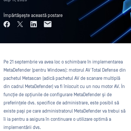
Împărtășește această postare
Pe 21 septembrie va avea loc o schimbare în implementarea
MetaDefender (pentru Windows): motorul AV Total Defense din
pachetul Metascan (adică pachetul AV de scanare multiplă
din cadrul MetaDefender) va fi înlocuit cu un nou motor AV. În
funcție de opțiunile de configurare MetaDefender și de
preferințele dvs. specifice de administrare, este posibil să
existe pași pe care administratorul MetaDefender va trebui să
îi ia pentru a asigura în continuare o utilizare optimă a
implementării dvs.