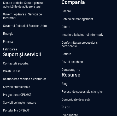
Compania
Secure probelor Secure pentru
autoritățile de aplicare a legii
Despre
Guvern, Apărare și Servicii de
Informații
Echipa de management
Guvernul federal al Statelor Unite
Clienți
Energie
Înscriere la buletinul informativ
Finanțe
Conformitatea produselor și
certificările
Fabricarea
Suport și servicii
Cariere
Poziții deschise
Contactați suportul
Contactați-ne
Creați un caz
Resurse
Gestionarea tehnică a conturilor
Blog
Servicii profesionale
Povești de succes ale clienților
My gestionatOPSWAT
Comunicate de presă
Servicii de implementare
În știri
Portalul My OPSWAT
Evenimente