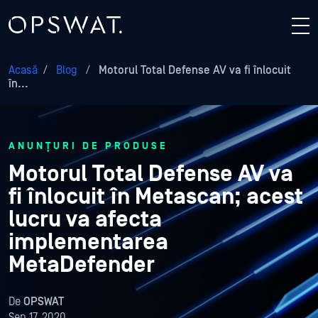
Acasă
/
Blog
/
Motorul Total Defense AV va fi înlocuit
în...
ANUNȚURI DE PRODUSE
Motorul Total Defense AV va
fi înlocuit în Metascan; acest
lucru va afecta
implementarea
MetaDefender
De
OPSWAT
Sep 17, 2020