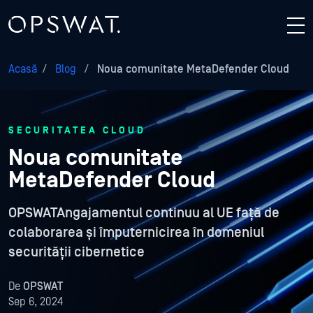
Acasă
/
Blog
/
Noua comunitate MetaDefender Cloud
SECURITATEA CLOUD
Noua comunitate
MetaDefender Cloud
OPSWATAngajamentul continuu al UE față de
colaborarea și împuternicirea în domeniul
securității cibernetice
De
OPSWAT
Sep 6, 2024