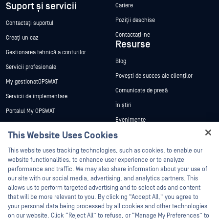
Suport și servicii
Cariere
Poziții deschise
Contactați suportul
Contactați-ne
Creați un caz
Resurse
Gestionarea tehnică a conturilor
Blog
Servicii profesionale
Povești de succes ale clienților
My gestionatOPSWAT
Comunicate de presă
Servicii de implementare
În știri
Portalul My OPSWAT
Evenimente
Documentație tehnică
This Website Uses Cookies
Webinare
Formare
Hey there!
Fișe de date
This website uses tracking technologies, such as cookies, to enable our
Programul de gestionare a
I'm Ozzy, your OPSWAT virtual assistant.
website functionalities, to enhance user experience or to analyze
vulnerabilităților
Cărți albe
How can I help you secure what's critical
performance and traffic. We may also share information about your use of
Parteneri
today?
our site with our social media, advertising, and analytics partners. This
Instrumente gratuite
allows us to perform targeted advertising and to select ads and content
Certificare
that will be more relevant to you. By clicking “Accept All,” you agree to
Parteneri tehnologici
your personal data being processed by all cookies and other technologies
on our website. Click “Reject All” to refuse, or “Manage My Preferences” to
Program de parteneriat de canal