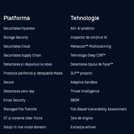
Platforma
Tehnologie
Securitatea fișierelor
Alin AI predictiv
Storage Security
Inspector de conținut AI
Securitatea Cloud
Metascan™ Multiscanning
Securitatea Supply Chain
Tehnologia Deep CDR™
Detectarea și răspunsul la rețea
Detectarea tipului de fișier™
Protecție periferică și detașabilă Media
DLP™ proactiv
Secure
Adaptive Sandbox
Detectarea zero-day
Threat Intelligence
Email Security
SBOM
Managed File Transfer
File-Based Vulnerability Assessment
OT și sisteme ciber-fizice
Țara de origine
Soluții în mai multe domenii
Extracția arhivei