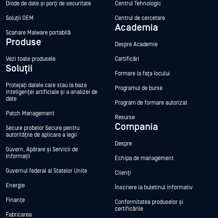
Diode de date și porți de securitate
Centrul Tehnologic
Soluții OEM
Centrul de cercetare
Academia
Scanare Malware portabilă
Produse
Despre Academie
Vezi toate produsele
Certificări
Soluții
Formare la fața locului
Protejați datele care stau la baza
Programul de burse
inteligenței artificiale și a analizei de
date
Program de formare autorizat
Patch Management
Resurse
Compania
Secure probelor Secure pentru
autoritățile de aplicare a legii
Despre
Guvern, Apărare și Servicii de
Informații
Echipa de management
Guvernul federal al Statelor Unite
Clienți
Energie
Înscriere la buletinul informativ
Finanțe
Conformitatea produselor și
certificările
Fabricarea