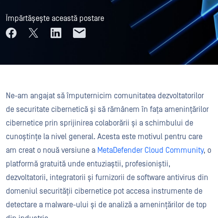
Împărtășește această postare
Ne-am angajat să împuternicim comunitatea dezvoltatorilor
de securitate cibernetică și să rămânem în fața amenințărilor
cibernetice prin sprijinirea colaborării și a schimbului de
cunoștințe la nivel general. Acesta este motivul pentru care
am creat o nouă versiune a
MetaDefender Cloud Community
, o
platformă gratuită unde entuziaștii, profesioniștii,
dezvoltatorii, integratorii și furnizorii de software antivirus din
domeniul securității cibernetice pot accesa instrumente de
detectare a malware-ului și de analiză a amenințărilor de top