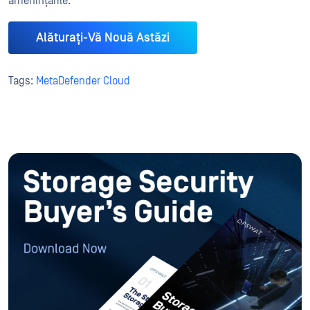
amenințările.
Alăturați-Vă Nouă Astăzi
Tags:
MetaDefender Cloud