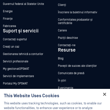
Guvernul federal al Statelor Unite
Clienți
Energie
Înscriere la buletinul informativ
Finanțe
Conformitatea produselor și
certificările
Fabricarea
Suport și servicii
Cariere
Poziții deschise
Contactați suportul
Contactați-ne
Creați un caz
Resurse
Gestionarea tehnică a conturilor
Blog
Servicii profesionale
Povești de succes ale clienților
My gestionatOPSWAT
Comunicate de presă
Servicii de implementare
În știri
Portalul My OPSWAT
Evenimente
Documentație tehnică
This Website Uses Cookies
Webinare
Formare
Hey there!
Fișe de date
This website uses tracking technologies, such as cookies, to enable our
Programul de gestionare a
I'm Ozzy, your OPSWAT virtual assistant.
website functionalities, to enhance user experience or to analyze
vulnerabilităților