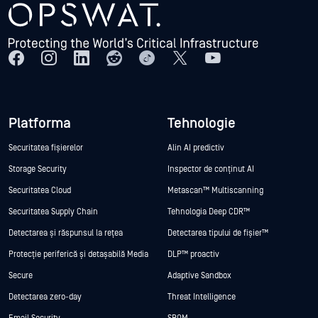
Platforma
Tehnologie
Securitatea fișierelor
Alin AI predictiv
Storage Security
Inspector de conținut AI
Securitatea Cloud
Metascan™ Multiscanning
Securitatea Supply Chain
Tehnologia Deep CDR™
Detectarea și răspunsul la rețea
Detectarea tipului de fișier™
Protecție periferică și detașabilă Media
DLP™ proactiv
Secure
Adaptive Sandbox
Detectarea zero-day
Threat Intelligence