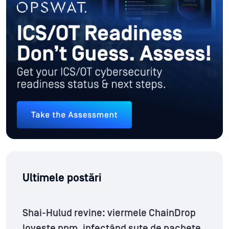
Ultimele postări
Shai-Hulud revine: viermele ChainDrop
lovește npm, infectând sute de pachete