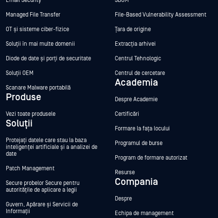
Email Security
SBOM
Managed File Transfer
File-Based Vulnerability Assessment
OT și sisteme ciber-fizice
Țara de origine
Soluții în mai multe domenii
Extracția arhivei
Diode de date și porți de securitate
Centrul Tehnologic
Soluții OEM
Centrul de cercetare
Academia
Scanare Malware portabilă
Produse
Despre Academie
Vezi toate produsele
Certificări
Soluții
Formare la fața locului
Protejați datele care stau la baza
Programul de burse
inteligenței artificiale și a analizei de
date
Program de formare autorizat
Patch Management
Resurse
Compania
Secure probelor Secure pentru
autoritățile de aplicare a legii
Despre
Guvern, Apărare și Servicii de
Informații
Echipa de management