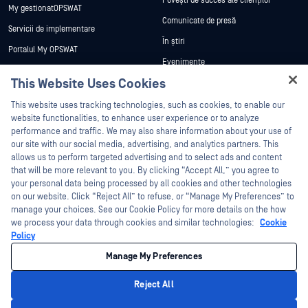
Povești de succes ale clienților
My gestionatOPSWAT
Comunicate de presă
Servicii de implementare
În știri
Portalul My OPSWAT
Evenimente
Documentație tehnică
This Website Uses Cookies
Webinare
Formare
Hey there!
Fișe de date
This website uses tracking technologies, such as cookies, to enable our
Programul de gestionare a
I'm Ozzy, your OPSWAT virtual assistant.
website functionalities, to enhance user experience or to analyze
vulnerabilităților
Cărți albe
How can I help you secure what's critical
performance and traffic. We may also share information about your use of
Parteneri
today?
our site with our social media, advertising, and analytics partners. This
Instrumente gratuite
allows us to perform targeted advertising and to select ads and content
Certificare
that will be more relevant to you. By clicking “Accept All,” you agree to
Parteneri tehnologici
your personal data being processed by all cookies and other technologies
on our website. Click “Reject All” to refuse, or “Manage My Preferences” to
Program de parteneriat de canal
manage your choices. See our Cookie Policy for more details on the how
we process your data through cookies and similar technologies:
Cookie
©2026 OPSWAT . Toate drepturile rezervate. OPSWAT, MetaDefender, Metascan,
Policy
MetaAccess, OPSWAT , Trust no File. Trust No Device., OPSWAT , Protecting the
World's Critical Infrastructure, Deep CDR™ Technology, InQuest, logo-ul InQuest,
Manage My Preferences
DFI, RetroHunt, Deep File Inspection și Join the Hunt sunt mărci comerciale ale
OPSWAT . Mărcile comerciale ale terților sunt proprietatea deținătorilor respectivi.
Informații juridice
Politica de confidențialitate
Gestionarea preferințelor
Reject All
cookie
Opțiunile dvs. de confidențialitate din California
Privacy Policy