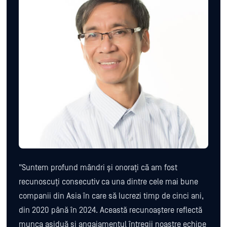
"Suntem profund mândri și onorați că am fost
recunoscuți consecutiv ca una dintre cele mai bune
companii din Asia în care să lucrezi timp de cinci ani,
din 2020 până în 2024. Această recunoaștere reflectă
munca asiduă și angajamentul întregii noastre echipe