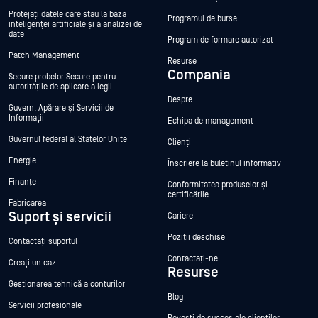
Protejați datele care stau la baza
Programul de burse
inteligenței artificiale și a analizei de
date
Program de formare autorizat
Patch Management
Resurse
Compania
Secure probelor Secure pentru
autoritățile de aplicare a legii
Despre
Guvern, Apărare și Servicii de
Informații
Echipa de management
Guvernul federal al Statelor Unite
Clienți
Energie
Înscriere la buletinul informativ
Finanțe
Conformitatea produselor și
certificările
Fabricarea
Suport și servicii
Cariere
Poziții deschise
Contactați suportul
Contactați-ne
Creați un caz
Resurse
Gestionarea tehnică a conturilor
Blog
Servicii profesionale