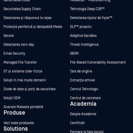
Securitatea Cloud
Metascan™ Multiscanning
Securitatea Supply Chain
Tehnologia Deep CDR™
Detectarea și răspunsul la rețea
Detectarea tipului de fișier™
Protecție periferică și detașabilă Media
DLP™ proactiv
Secure
Adaptive Sandbox
Detectarea zero-day
Threat Intelligence
Email Security
SBOM
Managed File Transfer
File-Based Vulnerability Assessment
OT și sisteme ciber-fizice
Țara de origine
Soluții în mai multe domenii
Extracția arhivei
Diode de date și porți de securitate
Centrul Tehnologic
Soluții OEM
Centrul de cercetare
Academia
Scanare Malware portabilă
Produse
Despre Academie
Vezi toate produsele
Certificări
Solutions
Formare la fața locului