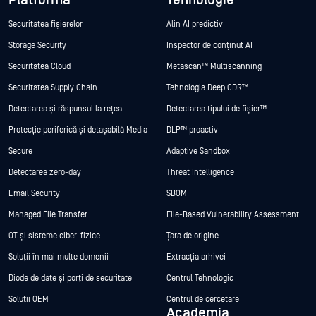
Securitatea fișierelor
Alin AI predictiv
Storage Security
Inspector de conținut AI
Securitatea Cloud
Metascan™ Multiscanning
Securitatea Supply Chain
Tehnologia Deep CDR™
Detectarea și răspunsul la rețea
Detectarea tipului de fișier™
Protecție periferică și detașabilă Media
DLP™ proactiv
Secure
Adaptive Sandbox
Detectarea zero-day
Threat Intelligence
Email Security
SBOM
Managed File Transfer
File-Based Vulnerability Assessment
OT și sisteme ciber-fizice
Țara de origine
Soluții în mai multe domenii
Extracția arhivei
Diode de date și porți de securitate
Centrul Tehnologic
Soluții OEM
Centrul de cercetare
Academia