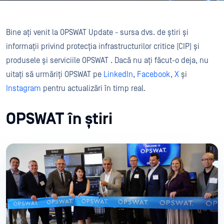
Bine ați venit la OPSWAT Update - sursa dvs. de știri și
informații privind protecția infrastructurilor critice (CIP) și
produsele și serviciile OPSWAT . Dacă nu ați făcut-o deja, nu
uitați să urmăriți OPSWAT pe
LinkedIn
,
Facebook
,
X
și
Instagram
pentru actualizări în timp real.
OPSWAT în știri