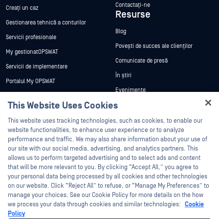
Contactați-ne
Creați un caz
Resurse
Gestionarea tehnică a conturilor
Blog
Servicii profesionale
Povești de succes ale clienților
My gestionatOPSWAT
Comunicate de presă
Servicii de implementare
În știri
Portalul My OPSWAT
Evenimente
Documentație tehnică
This Website Uses Cookies
Webinare
Formare
Hey there!
Fișe de date
This website uses tracking technologies, such as cookies, to enable our
Programul de gestionare a
I'm Ozzy, your OPSWAT virtual assistant.
website functionalities, to enhance user experience or to analyze
vulnerabilităților
Cărți albe
How can I help you secure what's critical
performance and traffic. We may also share information about your use of
Partners
today?
our site with our social media, advertising, and analytics partners. This
Instrumente gratuite
allows us to perform targeted advertising and to select ads and content
Certificare
that will be more relevant to you. By clicking “Accept All,” you agree to
Parteneri tehnologici
your personal data being processed by all cookies and other technologies
on our website. Click “Reject All” to refuse, or “Manage My Preferences” to
Program de parteneriat de canal
manage your choices. See our Cookie Policy for more details on the how
we process your data through cookies and similar technologies:
Cookie
©2026 OPSWAT . Toate drepturile rezervate. OPSWAT, MetaDefender, Metascan,
Policy