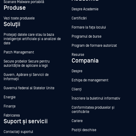
Scanare Malware portabilă
Produse
Despre Academie
Vezi toate produsele
Certificări
Soluții
Formare la fața locului
Protejați datele care stau la baza
Programul de burse
inteligenței artificiale și a analizei de
date
Program de formare autorizat
Patch Management
Resurse
Compania
Secure probelor Secure pentru
autoritățile de aplicare a legii
Despre
Guvern, Apărare și Servicii de
Informații
Echipa de management
Guvernul federal al Statelor Unite
Clienți
Energie
Înscriere la buletinul informativ
Finanțe
Conformitatea produselor și
certificările
Fabricarea
Suport și servicii
Cariere
Poziții deschise
Contactați suportul