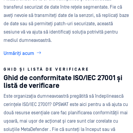
transferul securizat de date între rețele segmentate. Fie că
aveți nevoie să transmiteți date de la senzori, să replicați baze
de date sau să permiteți patch-uri securizate, această
sesiune vă va ajuta să identificați soluția potrivită pentru
mediul dumneavoastră.
Urmăriți acum
GHID ȘI LISTĂ DE VERIFICARE
Ghid de conformitate ISO/IEC 27001 și
listă de verificare
Este organizația dumneavoastră pregătită să îndeplinească
cerințele ISO/IEC 27001? OPSWAT este aici pentru a vă ajuta cu
două resurse esențiale care fac planificarea conformității mai
ușoară, mai ușor de acționat și care sunt clar corelate cu
soluțiile MetaDefender . Fie că sunteți la început sau vă