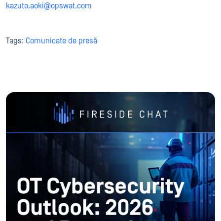
kazuto
.aoki@opswat.com
Tags:
Comunicate de presă