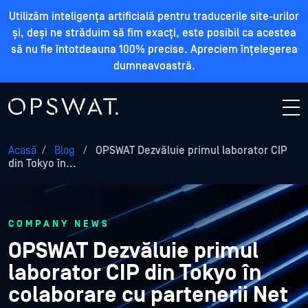
Utilizăm inteligența artificială pentru traducerile site-urilor
și, deși ne străduim să fim exacți, este posibil ca acestea
să nu fie întotdeauna 100% precise. Apreciem înțelegerea
dumneavoastră.
Acasă
/
Blog
/
OPSWAT Dezvăluie primul laborator CIP
din Tokyo în...
COMPANY NEWS
OPSWAT Dezvăluie primul
laborator CIP din Tokyo în
colaborare cu partenerii Net