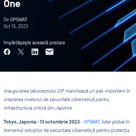
One
De
OPSWAT
Oct 13, 2023
Împărtășește această postare
Inaugurarea laboratorului CIP marchează un pas important în
creșterea nivelului de securitate cibernetică pentru
infrastructura critică din Japonia
Tokyo, Japonia - 13 octombrie 2023
-
OPSWAT
, lider global în
domeniul soluțiilor de securitate cibernetică pentru protecția