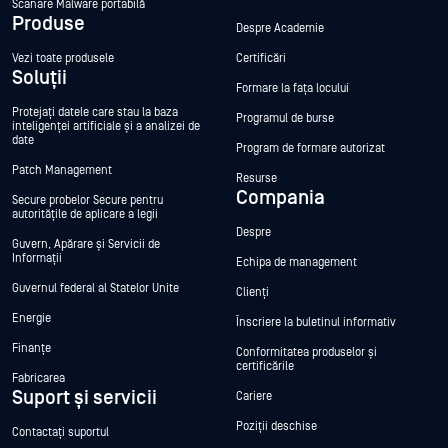
Scanare Malware portabilă
Produse
Despre Academie
Vezi toate produsele
Certificări
Soluții
Formare la fața locului
Protejați datele care stau la baza
Programul de burse
inteligenței artificiale și a analizei de
date
Program de formare autorizat
Patch Management
Resurse
Compania
Secure probelor Secure pentru
autoritățile de aplicare a legii
Despre
Guvern, Apărare și Servicii de
Informații
Echipa de management
Guvernul federal al Statelor Unite
Clienți
Energie
Înscriere la buletinul informativ
Finanțe
Conformitatea produselor și
certificările
Fabricarea
Suport și servicii
Cariere
Poziții deschise
Contactați suportul