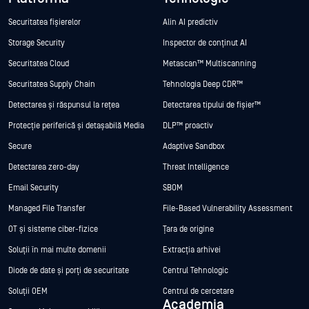
Securitatea fișierelor
Alin AI predictiv
Storage Security
Inspector de conținut AI
Securitatea Cloud
Metascan™ Multiscanning
Securitatea Supply Chain
Tehnologia Deep CDR™
Detectarea și răspunsul la rețea
Detectarea tipului de fișier™
Protecție periferică și detașabilă Media
DLP™ proactiv
Secure
Adaptive Sandbox
Detectarea zero-day
Threat Intelligence
Email Security
SBOM
Managed File Transfer
File-Based Vulnerability Assessment
OT și sisteme ciber-fizice
Țara de origine
Soluții în mai multe domenii
Extracția arhivei
Diode de date și porți de securitate
Centrul Tehnologic
Soluții OEM
Centrul de cercetare
Academia