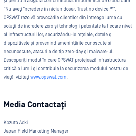
și pentru a asigura conformitatea. Împuternicit de o abordare
"Nu aveți încredere în niciun dosar. Trust no device.™",
OPSWAT rezolvă provocările clienților din întreaga lume cu
soluții de încredere zero și tehnologii patentate la fiecare nivel
al infrastructurii lor, securizându-le rețelele, datele și
dispozitivele și prevenind amenințările cunoscute și
necunoscute, atacurile de tip zero-day și malware-ul.
Descoperiți modul în care OPSWAT protejează infrastructura
critică a lumii și contribuie la securizarea modului nostru de
viață; vizitați
www.opswat.com
.
Media Contactați
Kazuto Aoki
Japan Field Marketing Manager