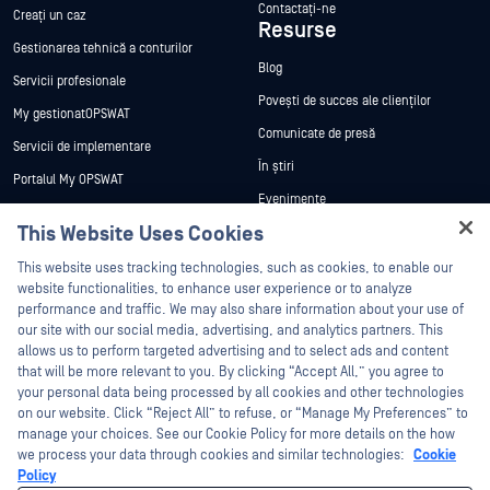
Contactați-ne
Creați un caz
Resurse
Gestionarea tehnică a conturilor
Blog
Servicii profesionale
Povești de succes ale clienților
My gestionatOPSWAT
Comunicate de presă
Servicii de implementare
În știri
Portalul My OPSWAT
Evenimente
Documentație tehnică
This Website Uses Cookies
Webinare
Formare
Fișe de date
This website uses tracking technologies, such as cookies, to enable our
Programul de gestionare a
website functionalities, to enhance user experience or to analyze
vulnerabilităților
Cărți albe
performance and traffic. We may also share information about your use of
Parteneri
our site with our social media, advertising, and analytics partners. This
Instrumente gratuite
allows us to perform targeted advertising and to select ads and content
Certificare
that will be more relevant to you. By clicking “Accept All,” you agree to
Parteneri tehnologici
your personal data being processed by all cookies and other technologies
on our website. Click “Reject All” to refuse, or “Manage My Preferences” to
Program de parteneriat de canal
manage your choices. See our Cookie Policy for more details on the how
we process your data through cookies and similar technologies:
Cookie
©2026 OPSWAT . Toate drepturile rezervate. OPSWAT, MetaDefender, Metascan,
Policy
MetaAccess, OPSWAT , Trust no File. Trust No Device., OPSWAT , Protecting the