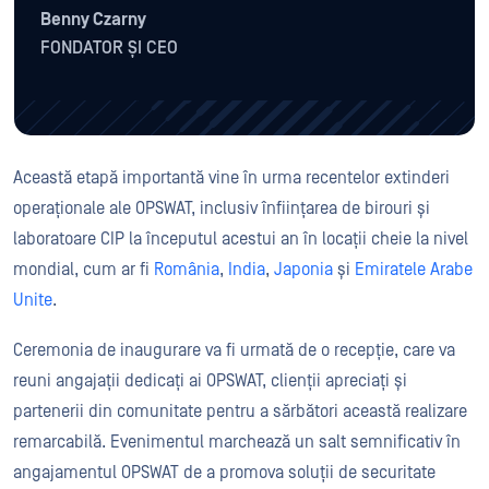
Benny Czarny
FONDATOR ȘI CEO
Această etapă importantă vine în urma recentelor extinderi
operaționale ale OPSWAT, inclusiv înființarea de birouri și
laboratoare CIP la începutul acestui an în locații cheie la nivel
mondial, cum ar fi
România
,
India
,
Japonia
și
Emiratele Arabe
Unite
.
Ceremonia de inaugurare va fi urmată de o recepție, care va
reuni angajații dedicați ai OPSWAT, clienții apreciați și
partenerii din comunitate pentru a sărbători această realizare
remarcabilă. Evenimentul marchează un salt semnificativ în
angajamentul OPSWAT de a promova soluții de securitate