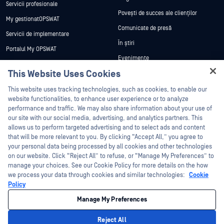
Servicii profesionale
Povești de succes ale clienților
My gestionatOPSWAT
Comunicate de presă
Servicii de implementare
În știri
Portalul My OPSWAT
Evenimente
Documentație tehnică
This Website Uses Cookies
Webinare
Formare
Hey there!
Fișe de date
This website uses tracking technologies, such as cookies, to enable our
Programul de gestionare a
I'm Ozzy, your OPSWAT virtual assistant.
website functionalities, to enhance user experience or to analyze
vulnerabilităților
Cărți albe
How can I help you secure what's critical
performance and traffic. We may also share information about your use of
Parteneri
today?
our site with our social media, advertising, and analytics partners. This
Instrumente gratuite
allows us to perform targeted advertising and to select ads and content
Certificare
that will be more relevant to you. By clicking “Accept All,” you agree to
Parteneri tehnologici
your personal data being processed by all cookies and other technologies
on our website. Click “Reject All” to refuse, or “Manage My Preferences” to
Program de parteneriat de canal
manage your choices. See our Cookie Policy for more details on the how
we process your data through cookies and similar technologies:
Cookie
©2026 OPSWAT . Toate drepturile rezervate. OPSWAT, MetaDefender, Metascan,
Policy
MetaAccess, OPSWAT , Trust no File. Trust No Device., OPSWAT , Protecting the
World's Critical Infrastructure, Deep CDR™ Technology, InQuest, logo-ul InQuest,
Manage My Preferences
DFI, RetroHunt, Deep File Inspection și Join the Hunt sunt mărci comerciale ale
OPSWAT . Mărcile comerciale ale terților sunt proprietatea deținătorilor respectivi.
Informații juridice
Politica de confidențialitate
Gestionarea preferințelor
Reject All