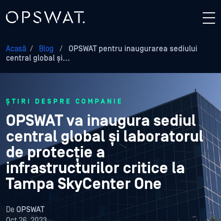
Acasă
/
Blog
/
OPSWAT pentru inaugurarea sediului
central global și...
ȘTIRI DESPRE COMPANIE
OPSWAT va inaugura sediul
central global și laboratorul
de protecție a
infrastructurilor critice la
Tampa SkyCenter One
De
OPSWAT
Oct 26, 2023