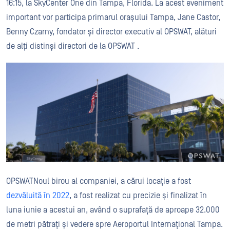
16:15, la SkyCenter One din Tampa, Florida. La acest eveniment
important vor participa primarul orașului Tampa, Jane Castor,
Benny Czarny, fondator și director executiv al OPSWAT, alături
de alți distinși directori de la OPSWAT .
OPSWATNoul birou al companiei, a cărui locație a fost
dezvăluită în 2022
, a fost realizat cu precizie și finalizat în
luna iunie a acestui an, având o suprafață de aproape 32.000
de metri pătrați și vedere spre Aeroportul Internațional Tampa.