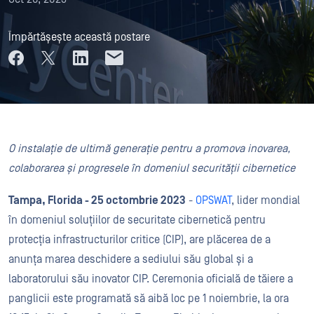
Împărtășește această postare
O instalație de ultimă generație pentru a promova inovarea,
colaborarea și progresele în domeniul securității cibernetice
Tampa, Florida - 25 octombrie 2023
-
OPSWAT
, lider mondial
în domeniul soluțiilor de securitate cibernetică pentru
protecția infrastructurilor critice (CIP), are plăcerea de a
anunța marea deschidere a sediului său global și a
laboratorului său inovator CIP. Ceremonia oficială de tăiere a
panglicii este programată să aibă loc pe 1 noiembrie, la ora