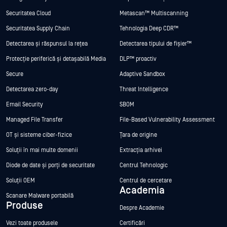
Securitatea Cloud
Metascan™ Multiscanning
Securitatea Supply Chain
Tehnologia Deep CDR™
Detectarea și răspunsul la rețea
Detectarea tipului de fișier™
Protecție periferică și detașabilă Media
DLP™ proactiv
Secure
Adaptive Sandbox
Detectarea zero-day
Threat Intelligence
Email Security
SBOM
Managed File Transfer
File-Based Vulnerability Assessment
OT și sisteme ciber-fizice
Țara de origine
Soluții în mai multe domenii
Extracția arhivei
Diode de date și porți de securitate
Centrul Tehnologic
Soluții OEM
Centrul de cercetare
Academia
Scanare Malware portabilă
Produse
Despre Academie
Vezi toate produsele
Certificări