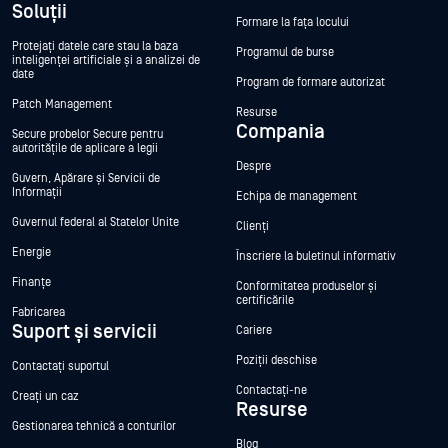
Soluții
Formare la fața locului
Protejați datele care stau la baza
Programul de burse
inteligenței artificiale și a analizei de
date
Program de formare autorizat
Patch Management
Resurse
Compania
Secure probelor Secure pentru
autoritățile de aplicare a legii
Despre
Guvern, Apărare și Servicii de
Informații
Echipa de management
Guvernul federal al Statelor Unite
Clienți
Energie
Înscriere la buletinul informativ
Finanțe
Conformitatea produselor și
certificările
Fabricarea
Suport și servicii
Cariere
Poziții deschise
Contactați suportul
Contactați-ne
Creați un caz
Resurse
Gestionarea tehnică a conturilor
Blog