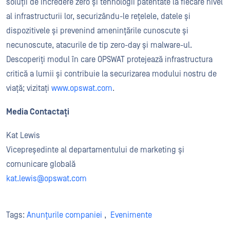
soluții de încredere zero și tehnologii patentate la fiecare nivel
al infrastructurii lor, securizându-le rețelele, datele și
dispozitivele și prevenind amenințările cunoscute și
necunoscute, atacurile de tip zero-day și malware-ul.
Descoperiți modul în care OPSWAT protejează infrastructura
critică a lumii și contribuie la securizarea modului nostru de
viață; vizitați
www.opswat.com
.
Media Contactați
Kat Lewis
Vicepreședinte al departamentului de marketing și
comunicare globală
kat
.lewis@opswat.com
Tags:
Anunțurile companiei
,
Evenimente