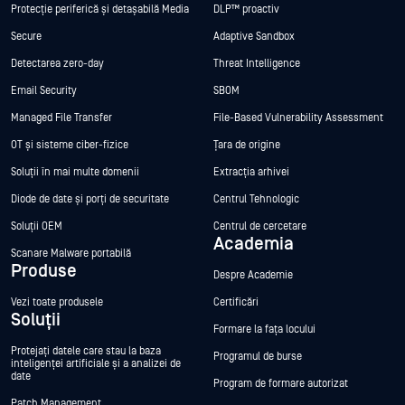
Protecție periferică și detașabilă Media
DLP™ proactiv
Secure
Adaptive Sandbox
Detectarea zero-day
Threat Intelligence
Email Security
SBOM
Managed File Transfer
File-Based Vulnerability Assessment
OT și sisteme ciber-fizice
Țara de origine
Soluții în mai multe domenii
Extracția arhivei
Diode de date și porți de securitate
Centrul Tehnologic
Soluții OEM
Centrul de cercetare
Academia
Scanare Malware portabilă
Produse
Despre Academie
Vezi toate produsele
Certificări
Soluții
Formare la fața locului
Protejați datele care stau la baza
Programul de burse
inteligenței artificiale și a analizei de
date
Program de formare autorizat
Patch Management