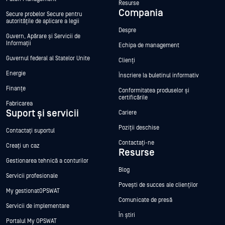
Resurse
Compania
Secure probelor Secure pentru
autoritățile de aplicare a legii
Despre
Guvern, Apărare și Servicii de
Informații
Echipa de management
Guvernul federal al Statelor Unite
Clienți
Energie
Înscriere la buletinul informativ
Finanțe
Conformitatea produselor și
certificările
Fabricarea
Suport și servicii
Cariere
Poziții deschise
Contactați suportul
Contactați-ne
Creați un caz
Resurse
Gestionarea tehnică a conturilor
Blog
Servicii profesionale
Povești de succes ale clienților
My gestionatOPSWAT
Comunicate de presă
Servicii de implementare
În știri
Portalul My OPSWAT