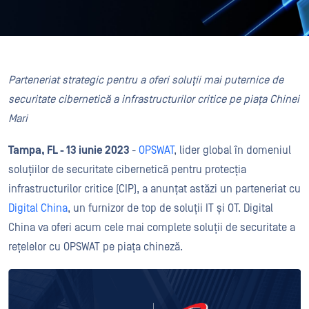
Parteneriat strategic pentru a oferi soluții mai puternice de
securitate cibernetică a infrastructurilor critice pe piața Chinei
Mari
Tampa, FL - 13 iunie 2023
-
OPSWAT
, lider global în domeniul
soluțiilor de securitate cibernetică pentru protecția
infrastructurilor critice (CIP), a anunțat astăzi un parteneriat cu
Digital China
, un furnizor de top de soluții IT și OT. Digital
China va oferi acum cele mai complete soluții de securitate a
rețelelor cu OPSWAT pe piața chineză.