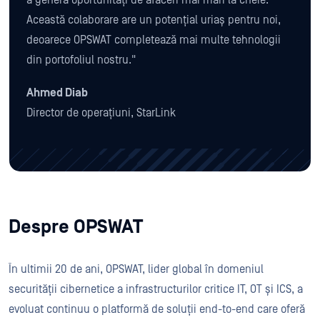
a genera oportunități de afaceri mai mari la cheie.
Această colaborare are un potențial uriaș pentru noi,
deoarece OPSWAT completează mai multe tehnologii
din portofoliul nostru."
Ahmed Diab
Director de operațiuni, StarLink
Despre OPSWAT
În ultimii 20 de ani, OPSWAT, lider global în domeniul
securității cibernetice a infrastructurilor critice IT, OT și ICS, a
evoluat continuu o platformă de soluții end-to-end care oferă