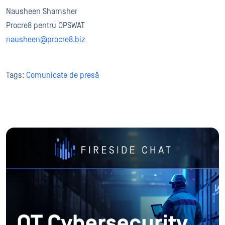
Nausheen Shamsher
Procre8 pentru OPSWAT
nausheen@procre8.biz
Tags:
Comunicate de presă