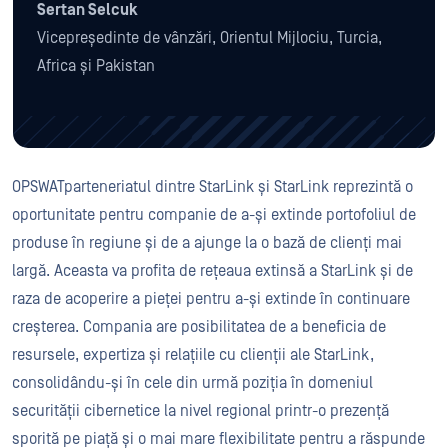
Sertan Selcuk
Vicepreședinte de vânzări, Orientul Mijlociu, Turcia,
Africa și Pakistan
OPSWATparteneriatul dintre StarLink și StarLink reprezintă o
oportunitate pentru companie de a-și extinde portofoliul de
produse în regiune și de a ajunge la o bază de clienți mai
largă. Aceasta va profita de rețeaua extinsă a StarLink și de
raza de acoperire a pieței pentru a-și extinde în continuare
creșterea. Compania are posibilitatea de a beneficia de
resursele, expertiza și relațiile cu clienții ale StarLink,
consolidându-și în cele din urmă poziția în domeniul
securității cibernetice la nivel regional printr-o prezență
sporită pe piață și o mai mare flexibilitate pentru a răspunde