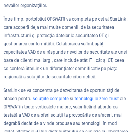
nevoilor organizațiilor.
Între timp, portofoliul OPSWATîl va completa pe cel al StarLink,
care acoperă deja mai multe domenii, de la securitatea
infrastructurii și protecția datelor la securitatea OT și
gestionarea conformității. Colaborarea va îmbogăți
capacitatea VAD de a răspunde nevoilor de securitate ale unei
baze de clienți mai largi, care include atât IT , cât și OT, ceea
ce conferă StarLink un diferențiator semnificativ pe piața
regională a soluțiilor de securitate cibernetică.
StarLink se va concentra pe dezvoltarea de oportunități de
afaceri pentru
soluțiile complete
și
tehnologiile zero-trust
ale
OPSWATîn toate verticalele majore, valorificând abordarea
testată a VAD de a oferi soluții la provocările de afaceri, mai
degrabă decât de a vinde produse sau tehnologii în mod
izolat. Strategia GTM a distribuitorului se aliniază cu abordarea