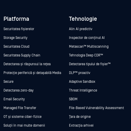
Platforma
Tehnologie
Securitatea fișierelor
Alin AI predictiv
Storage Security
Inspector de conținut AI
Securitatea Cloud
Metascan™ Multiscanning
Securitatea Supply Chain
Tehnologia Deep CDR™
Detectarea și răspunsul la rețea
Detectarea tipului de fișier™
Protecție periferică și detașabilă Media
DLP™ proactiv
Secure
Adaptive Sandbox
Detectarea zero-day
Threat Intelligence
Email Security
SBOM
Managed File Transfer
File-Based Vulnerability Assessment
OT și sisteme ciber-fizice
Țara de origine
Soluții în mai multe domenii
Extracția arhivei