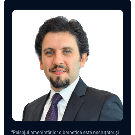
"Peisajul amenințărilor cibernetice este necruțător și