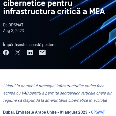
cibernetice pentru
infrastructura critică a MEA
De
OPSWAT
Aug 3, 2023
Împărtășește această postare
Liderul în domeniul protecției infrastructurilor critice face
echipă cu VAD pentru a permite sectoarelor verticale cheie din
regiune să răspundă la amenințările cibernetice în evoluție
Dubai, Emiratele Arabe Unite - 01 august 2023
-
OPSWAT
,