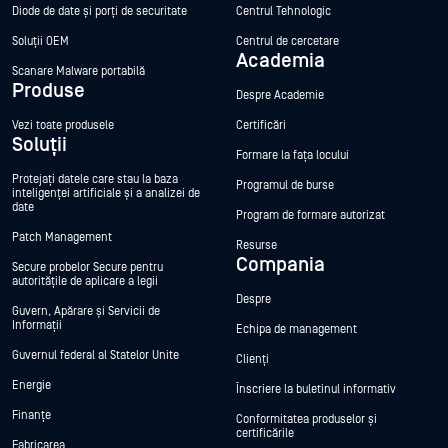
Diode de date și porți de securitate
Centrul Tehnologic
Soluții OEM
Centrul de cercetare
Academia
Scanare Malware portabilă
Produse
Despre Academie
Vezi toate produsele
Certificări
Soluții
Formare la fața locului
Protejați datele care stau la baza
Programul de burse
inteligenței artificiale și a analizei de
date
Program de formare autorizat
Patch Management
Resurse
Compania
Secure probelor Secure pentru
autoritățile de aplicare a legii
Despre
Guvern, Apărare și Servicii de
Informații
Echipa de management
Guvernul federal al Statelor Unite
Clienți
Energie
Înscriere la buletinul informativ
Finanțe
Conformitatea produselor și
certificările
Fabricarea