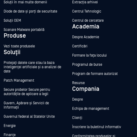
Soluții în mai multe domenii
Extracția arhivei
Diode de date și porți de securitate
Centrul Tehnologic
Soluții OEM
Centrul de cercetare
Academia
Scanare Malware portabilă
Produse
Despre Academie
Vezi toate produsele
Certificări
Soluții
Formare la fața locului
Protejați datele care stau la baza
Programul de burse
inteligenței artificiale și a analizei de
date
Program de formare autorizat
Patch Management
Resurse
Compania
Secure probelor Secure pentru
autoritățile de aplicare a legii
Despre
Guvern, Apărare și Servicii de
Informații
Echipa de management
Guvernul federal al Statelor Unite
Clienți
Energie
Înscriere la buletinul informativ
Finanțe
Conformitatea produselor și