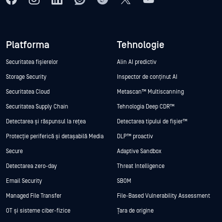
Platforma
Tehnologie
Securitatea fișierelor
Alin AI predictiv
Storage Security
Inspector de conținut AI
Securitatea Cloud
Metascan™ Multiscanning
Securitatea Supply Chain
Tehnologia Deep CDR™
Detectarea și răspunsul la rețea
Detectarea tipului de fișier™
Protecție periferică și detașabilă Media
DLP™ proactiv
Secure
Adaptive Sandbox
Detectarea zero-day
Threat Intelligence
Email Security
SBOM
Managed File Transfer
File-Based Vulnerability Assessment
OT și sisteme ciber-fizice
Țara de origine