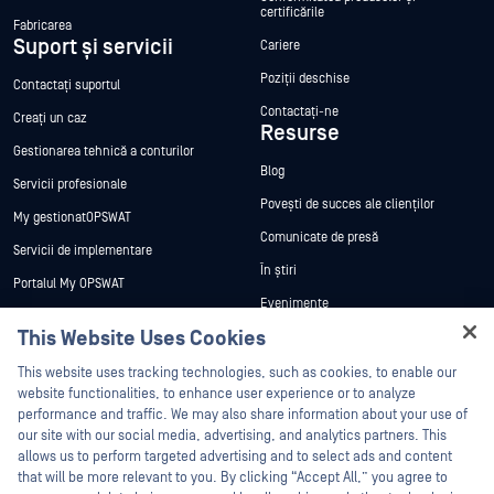
certificările
Fabricarea
Suport și servicii
Cariere
Poziții deschise
Contactați suportul
Contactați-ne
Creați un caz
Resurse
Gestionarea tehnică a conturilor
Blog
Servicii profesionale
Povești de succes ale clienților
My gestionatOPSWAT
Comunicate de presă
Servicii de implementare
În știri
Portalul My OPSWAT
Evenimente
Documentație tehnică
This Website Uses Cookies
Webinare
Formare
Hey there!
Fișe de date
This website uses tracking technologies, such as cookies, to enable our
Programul de gestionare a
I'm Ozzy, your OPSWAT virtual assistant.
website functionalities, to enhance user experience or to analyze
vulnerabilităților
Cărți albe
How can I help you secure what's critical
performance and traffic. We may also share information about your use of
Parteneri
today?
our site with our social media, advertising, and analytics partners. This
Instrumente gratuite
allows us to perform targeted advertising and to select ads and content
Certificare
that will be more relevant to you. By clicking “Accept All,” you agree to
Parteneri tehnologici