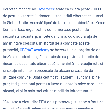
Cercetări recente ale
Cyberseek
arată că există peste 700.000
de posturi vacante în domeniul securității cibernetice numai
în Statele Unite. Această lipsă de talente, combinată cu Marea
Demisie, lasă organizațiile cu numeroase posturi de
securitate vacante și, în cele din urmă, cu o suprafață de
amenințare crescută. În efortul de a combate aceste
provocări,
OPSWAT Academy
se bazează pe cunoștințele de
bază ale studenților și îi instruiește cu privire la tipurile de
riscuri de securitate cibernetică, amenințări, protecția rețelei
și soluții întâlnite în procesele de afaceri și cazurile de
utilizare comune. Odată certificați, studenții sunt mai bine
pregătiți și echipați pentru a lucra nu doar în orice mediu de
afaceri, ci și în cele mai critice medii de infrastructură.
"Ca parte a eforturilor DEW de a promova și susține o forță de
muncă eficientă, orientată spre client pentru angajatori,