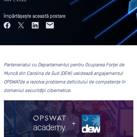
Împărtășește această postare
Parteneriatul
cu Departamentul pentru Ocuparea Forței de
Muncă din Carolina de Sud (DEW) validează angajamentul
OPSWATde a rezolva problema deficitului de competențe în
domeniul securității cibernetice.