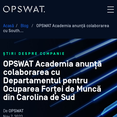
Acasă
/
Blog
/
OPSWAT Academia anunță colaborarea
cu South...
ȘTIRI DESPRE COMPANIE
OPSWAT Academia anunță
colaborarea cu
Departamentul pentru
Ocuparea Forței de Muncă
din Carolina de Sud
De
OPSWAT
Nov 7, 2022