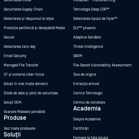
Securitatea Cloud
Metascan™ Multiscanning
Securitatea Supply Chain
Tehnologia Deep CDR™
Detectarea și răspunsul la rețea
Detectarea tipului de fișier™
Protecție periferică și detașabilă Media
DLP™ proactiv
Secure
Adaptive Sandbox
Detectarea zero-day
Threat Intelligence
Email Security
SBOM
Managed File Transfer
File-Based Vulnerability Assessment
OT și sisteme ciber-fizice
Țara de origine
Soluții în mai multe domenii
Extracția arhivei
Diode de date și porți de securitate
Centrul Tehnologic
Soluții OEM
Centrul de cercetare
Academia
Scanare Malware portabilă
Produse
Despre Academie
Vezi toate produsele
Certificări
Soluții
Formare la fața locului