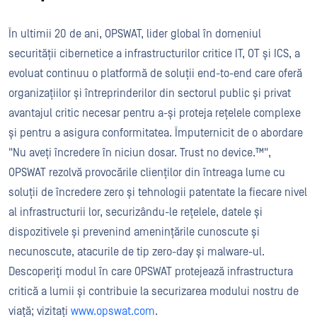
În ultimii 20 de ani, OPSWAT, lider global în domeniul
securității cibernetice a infrastructurilor critice IT, OT și ICS, a
evoluat continuu o platformă de soluții end-to-end care oferă
organizațiilor și întreprinderilor din sectorul public și privat
avantajul critic necesar pentru a-și proteja rețelele complexe
și pentru a asigura conformitatea. Împuternicit de o abordare
"Nu aveți încredere în niciun dosar. Trust no device.™",
OPSWAT rezolvă provocările clienților din întreaga lume cu
soluții de încredere zero și tehnologii patentate la fiecare nivel
al infrastructurii lor, securizându-le rețelele, datele și
dispozitivele și prevenind amenințările cunoscute și
necunoscute, atacurile de tip zero-day și malware-ul.
Descoperiți modul în care OPSWAT protejează infrastructura
critică a lumii și contribuie la securizarea modului nostru de
viață; vizitați
www.opswat.com
.