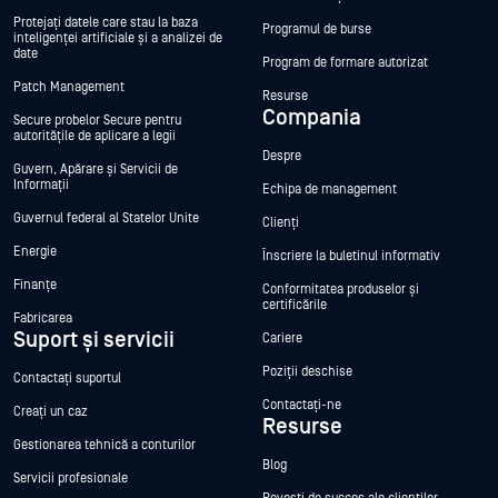
Protejați datele care stau la baza
Programul de burse
inteligenței artificiale și a analizei de
date
Program de formare autorizat
Patch Management
Resurse
Compania
Secure probelor Secure pentru
autoritățile de aplicare a legii
Despre
Guvern, Apărare și Servicii de
Informații
Echipa de management
Guvernul federal al Statelor Unite
Clienți
Energie
Înscriere la buletinul informativ
Finanțe
Conformitatea produselor și
certificările
Fabricarea
Suport și servicii
Cariere
Poziții deschise
Contactați suportul
Contactați-ne
Creați un caz
Resurse
Gestionarea tehnică a conturilor
Blog
Servicii profesionale