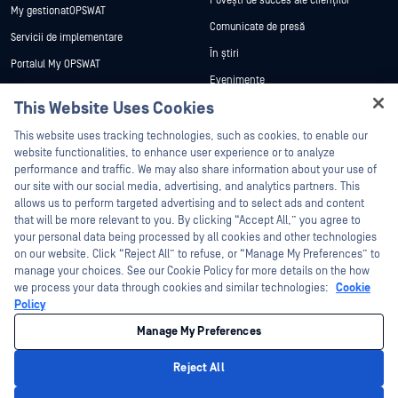
Povești de succes ale clienților
My gestionatOPSWAT
Comunicate de presă
Servicii de implementare
În știri
Portalul My OPSWAT
Evenimente
Documentație tehnică
This Website Uses Cookies
Webinare
Formare
Hey there!
Fișe de date
This website uses tracking technologies, such as cookies, to enable our
Programul de gestionare a
I'm Ozzy, your OPSWAT virtual assistant.
website functionalities, to enhance user experience or to analyze
vulnerabilităților
Cărți albe
How can I help you secure what's critical
performance and traffic. We may also share information about your use of
Parteneri
today?
our site with our social media, advertising, and analytics partners. This
Instrumente gratuite
allows us to perform targeted advertising and to select ads and content
Certificare
that will be more relevant to you. By clicking “Accept All,” you agree to
Parteneri tehnologici
your personal data being processed by all cookies and other technologies
on our website. Click “Reject All” to refuse, or “Manage My Preferences” to
Program de parteneriat de canal
manage your choices. See our Cookie Policy for more details on the how
we process your data through cookies and similar technologies:
Cookie
©2026 OPSWAT . Toate drepturile rezervate. OPSWAT, MetaDefender, Metascan,
Policy
MetaAccess, OPSWAT , Trust no File. Trust No Device., OPSWAT , Protecting the
World's Critical Infrastructure, Deep CDR™ Technology, InQuest, logo-ul InQuest,
Manage My Preferences
DFI, RetroHunt, Deep File Inspection și Join the Hunt sunt mărci comerciale ale
OPSWAT . Mărcile comerciale ale terților sunt proprietatea deținătorilor respectivi.
Informații juridice
Politica de confidențialitate
Gestionarea preferințelor
Reject All
cookie
Opțiunile dvs. de confidențialitate din California
Privacy Policy