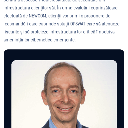
pentru a descoperi vulnerabilitățile de securitate din
infrastructura clienților săi. În urma evaluării cuprinzătoare
efectuată de NEWCOM, clienții vor primi o propunere de
recomandări care cuprinde soluții OPSWAT care să atenueze
riscurile și să protejeze infrastructura lor critică împotriva
amenințărilor cibernetice emergente.