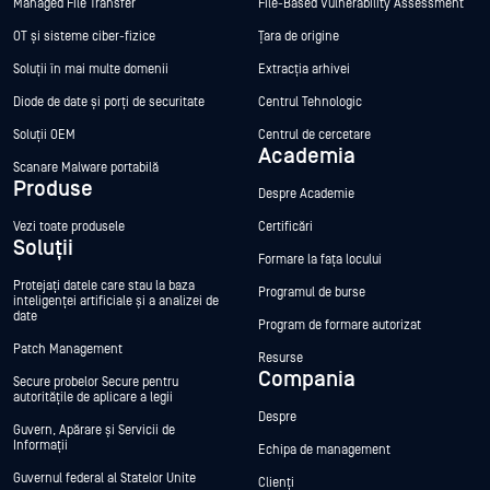
Managed File Transfer
File-Based Vulnerability Assessment
OT și sisteme ciber-fizice
Țara de origine
Soluții în mai multe domenii
Extracția arhivei
Diode de date și porți de securitate
Centrul Tehnologic
Soluții OEM
Centrul de cercetare
Academia
Scanare Malware portabilă
Produse
Despre Academie
Vezi toate produsele
Certificări
Soluții
Formare la fața locului
Protejați datele care stau la baza
Programul de burse
inteligenței artificiale și a analizei de
date
Program de formare autorizat
Patch Management
Resurse
Compania
Secure probelor Secure pentru
autoritățile de aplicare a legii
Despre
Guvern, Apărare și Servicii de
Informații
Echipa de management
Guvernul federal al Statelor Unite
Clienți