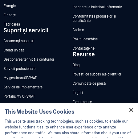
Energie
Înscriere la buletinul informativ
Finanțe
Conformitatea produselor și
certificările
Fabricarea
Suport și servicii
Cariere
Poziții deschise
Contactați suportul
Contactați-ne
Creați un caz
Resurse
Gestionarea tehnică a conturilor
Blog
Servicii profesionale
Povești de succes ale clienților
My gestionatOPSWAT
Comunicate de presă
Servicii de implementare
În știri
Portalul My OPSWAT
Evenimente
Documentație tehnică
This Website Uses Cookies
Webinare
Formare
Hey there!
Fișe de date
This website uses tracking technologies, such as cookies, to enable our
Programul de gestionare a
I'm Ozzy, your OPSWAT virtual assistant.
website functionalities, to enhance user experience or to analyze
vulnerabilităților
Cărți albe
How can I help you secure what's critical
performance and traffic. We may also share information about your use of
Parteneri