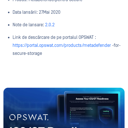
Data lansării:
27
Mai
2020
Note de lansare:
2.0.2
Link de descărcare de pe portalul OPSWAT :
https://portal.opswat.com/products/metadefender
-for-
secure-storage