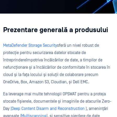
Prezentare generală a produsului
MetaDefender Storage Security
oferă un nivel robust de
protecție pentru securizarea datelor stocate de
întreprindere
împotriva încălcărilor de date, a timpilor de
nefuncționare și a încălcărilor de conformitate în stocarea în
cloud și la fața locului
și soluții de colaborare precum
OneDrive, Box, Amazon S3,
Cloudian
, și Dell EMC.
Ea l
everag
e
mai multe tehnologii OPSWAT
pentru a proteja
stocate
fișierele, documentele și imaginile
de atacurile Zero-
Day
(Deep Content Disarm and Reconstruction
)
,
amenințări
avansate (
Multiscanning
)
,
și
s
ensitive pierdere de date