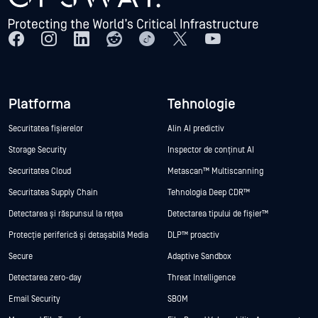
Platforma
Tehnologie
Securitatea fișierelor
Alin AI predictiv
Storage Security
Inspector de conținut AI
Securitatea Cloud
Metascan™ Multiscanning
Securitatea Supply Chain
Tehnologia Deep CDR™
Detectarea și răspunsul la rețea
Detectarea tipului de fișier™
Protecție periferică și detașabilă Media
DLP™ proactiv
Secure
Adaptive Sandbox
Detectarea zero-day
Threat Intelligence
Email Security
SBOM